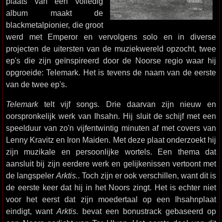
plaats van een volledig
album maakt de
blackmetalpionier, die groot
werd met Emperor en vervolgens solo en in diverse
projecten de uitersten van de muziekwereld opzocht, twee
ep's die zijn geïnspireerd door de Noorse regio waar hij
opgroeide: Telemark. Het is tevens de naam van de eerste
van de twee ep's.
Telemark
telt vijf songs. Drie daarvan zijn nieuw en
oorspronkelijk werk van Ihsahn. Hij sluit de schijf met een
speelduur van zo'n vijfentwintig minuten af met covers van
Lenny Kravitz en Iron Maiden. Met deze plaat onderzoekt hij
zijn muzikale en persoonlijke wortels. Een thema dat
aansluit bij zijn eerdere werk en gelijkenissen vertoont met
de langspeler
Arktis.
. Toch zijn er ook verschillen, want dit is
de eerste keer dat hij in het Noors zingt. Het is echter niet
voor het eerst dat zijn moedertaal op een Ihsahnplaat
eindigt, want
Arktis.
bevat een bonustrack gebaseerd op