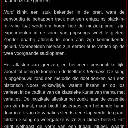
naar muzikale grenzen.
Nord
klinkt een stuk bekender in de oren, want de
eenvoudig te behappen track met een enigszins black-'n-
roll-vibe laat wederom horen hoe de muziekpionier zijn
experimenten in de vorm van popsongs weet te gieten.
Zonder daarbij afbreuk te doen aan zijn kenmerkende
geluid. Voorbeelden hiervan zijn eerder al te vinden op de
twee voorgaande studioplaten.
Het aftasten van grenzen, en het meer persoonlijke lijkt
vooral tot uiting te komen in de titeltrack
Telemark.
De song
is opgebouwd rond een melodie die doet denken aan een
historisch Noors volkswijsje, waarin Ihsahn er op los
varieert in de traditie van de klassieke kunst van thema met
variaties. De muzikale alleskunner zoekt naar de essentie
van zijn kunst, maar biedt luisteraars een helpende hand
door in elk van de variaties steeds een stap verder te gaan,
totdat de song op weergaloze wijze zijn climax bereikt. Het
krijgt welhaast de vorm van een tribaal ritueel, waarin