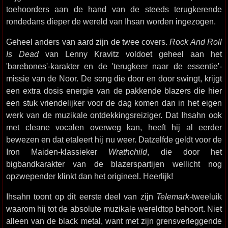
toehoorders aan de hand van de steeds terugkerende
rondedans dieper de wereld van Ihsan worden ingezogen.
Geheel anders van aard zijn de twee covers.
Rock And Roll
Is Dead
van Lenny Kravitz voldoet geheel aan het
'barebones'-karakter en de 'terugkeer naar de essentie'-
missie van de Noor. De song die door en door swingt, krijgt
een extra dosis energie van de pakkende blazers die hier
een stuk vriendelijker voor de dag komen dan in het eigen
werk van de muzikale ontdekkingsreiziger. Dat Ihsahn ook
met cleane vocalen overweg kan, heeft hij al eerder
bewezen en dat etaleert hij nu weer. Datzelfde geldt voor de
Iron Maiden-klassieker
Wrathchild
, die door het
bigbandkarakter van de blazerspartijen wellicht nog
opzwepender klinkt dan het origineel. Heerlijk!
Ihsahn toont op dit eerste deel van zijn
Telemark
-tweeluik
waarom hij tot de absolute muzikale wereldtop behoort. Niet
alleen van de black metal, want met zijn grensverleggende