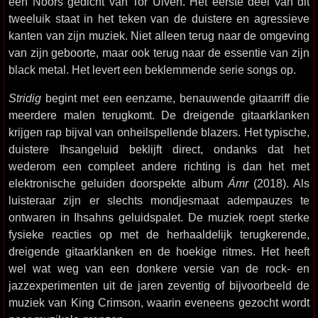
een Noors gedicht van Tor Ulven. Het eerste deel van dit
tweeluik staat in het teken van de duistere en agressieve
kanten van zijn muziek. Niet alleen terug naar de omgeving
van zijn geboorte, maar ook terug naar de essentie van zijn
black metal. Het levert een beklemmende serie songs op.
Stridig
begint met een eenzame, benauwende gitaarriff die
meerdere malen terugkomt. De dreigende gitaarklanken
krijgen rap bijval van onheilspellende blazers. Het typische,
duistere Ihsangeluid beklijft direct, ondanks dat het
wederom een compleet andere richting is dan het met
elektronische geluiden doorspekte album
Ámr
(2018). Als
luisteraar zijn er slechts mondjesmaat adempauzes te
ontwaren in Ihsahns geluidspalet. De muziek roept sterke
fysieke reacties op met de herhaaldelijk terugkerende,
dreigende gitaarklanken en de hoekige ritmes. Het heeft
wel wat weg van een donkere versie van de rock- en
jazzexperimenten uit de jaren zeventig of bijvoorbeeld de
muziek van King Crimson, waarin eveneens gezocht wordt