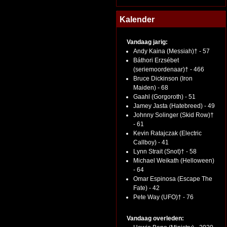
Kalender
Vandaag jarig:
Andy Kaina (Messiah)† - 57
Báthori Erzsébet
(seriemoordenaar)† - 466
Bruce Dickinson (Iron
Maiden) - 68
Gaahl (Gorgoroth) - 51
Jamey Jasta (Hatebreed) - 49
Johnny Solinger (Skid Row)†
- 61
Kevin Ratajczak (Electric
Callboy) - 41
Lynn Strait (Snot)† - 58
Michael Weikath (Helloween)
- 64
Omar Espinosa (Escape The
Fate) - 42
Pete Way (UFO)† - 76
Vandaag overleden: