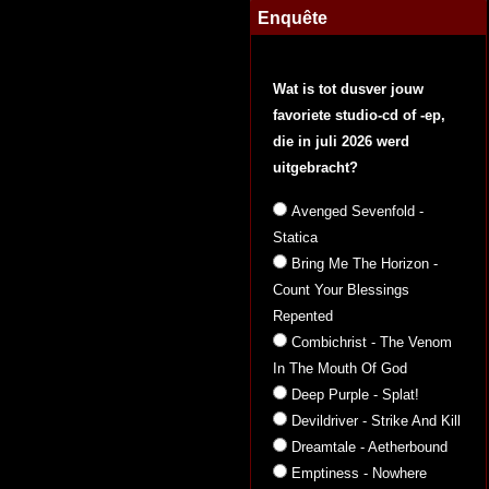
Enquête
Wat is tot dusver jouw
favoriete studio-cd of -ep,
die in juli 2026 werd
uitgebracht?
Avenged Sevenfold -
Statica
Bring Me The Horizon -
Count Your Blessings
Repented
Combichrist - The Venom
In The Mouth Of God
Deep Purple - Splat!
Devildriver - Strike And Kill
Dreamtale - Aetherbound
Emptiness - Nowhere