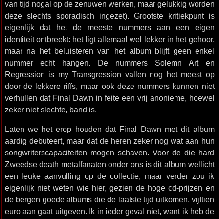
van tijd nogal op de zenuwen werken, maar gelukkig worden
deze slechts sporadisch ingezet). Grootste kritiekpunt is
eigenlijk dat het de meeste nummers aan een eigen
identiteit ontbreekt: het ligt allemaal wel lekker in het gehoor,
maar na het beluisteren van het album blijft geen enkel
nummer echt hangen. De nummers Solemn Art en
Regression is my Transgression vallen nog het meest op
door de lekkere riffs, maar ook deze nummers kunnen niet
verhullen dat Final Dawn in feite een vrij anonieme, hoewel
zeker niet slechte, band is.
Laten we het erop houden dat Final Dawn met dit album
aardig debuteert, maar dat de heren zeker nog wat aan hun
songwriterscapaciteiten mogen schaven. Voor de die hard
Zweedse death metalfanaten onder ons is dit album wellicht
een leuke aanvulling op de collectie, maar verder zou ik
eigenlijk niet weten wie hier, gezien de hoge cd-prijzen en
de bergen goede albums die de laatste tijd uitkomen, vijftien
euro aan gaat uitgeven. Ik in ieder geval niet, want ik heb de