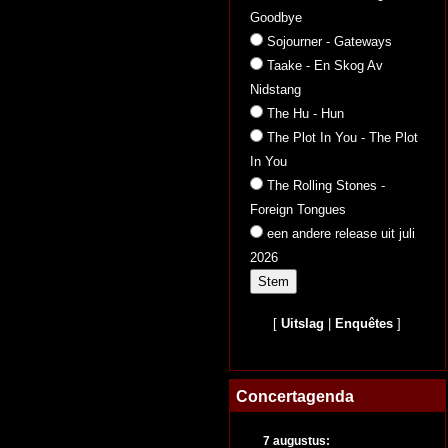
Goodbye
Sojourner - Gateways
Taake - En Skog Av
Nidstang
The Hu - Hun
The Plot In You - The Plot
In You
The Rolling Stones -
Foreign Tongues
een andere release uit juli
2026
[
Uitslag
|
Enquêtes
]
Concertagenda
7 augustus: