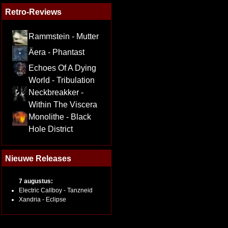
Retro-Reviews
Rammstein - Mutter
Äera - Phantast
Echoes Of A Dying
World - Tribulation
Neckbreakker -
Within The Viscera
Monolithe - Black
Hole District
Nieuwe Releases
7 augustus:
Electric Callboy - Tanzneid
Xandria - Eclipse