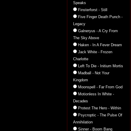
Speaks
Finsterforst - Still
Five Finger Death Punch -
Legacy
Galneryus - A Cry From
The Sky Above
Haken - In A Fever Dream
Jack White - Frozen
Charlotte
Left To Die - Initium Mortis
Madball - Not Your
Kingdom
Moonspell - Far From God
Motionless In White -
Decades
Protest The Hero - Within
Psycroptic - The Pulse Of
Annihilation
Sinner - Boom Bang