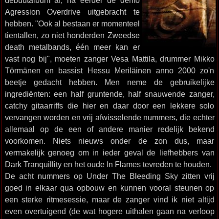
debuutalbum af, na eerder de demo
Agression Overdrive uitgebracht te
hebben. "Ook al bestaan er momenteel
tientallen, zo niet honderden Zweedse
death metalbands, één meer kan er
vast nog bij", moeten zanger Vesa Mattila, drummer Mikko
Törmänen en bassist Hessu Meriläinen anno 2000 zo'n
beetje gedacht hebben. Men neme de gebruikelijke
ingrediënten: een half gruntende, half snauwende zanger,
catchy gitaarriffs die hier en daar door een lekkere solo
vervangen worden en vrij afwisselende nummers, die echter
allemaal op de een of andere manier redelijk bekend
voorkomen. Niets nieuws onder de zon dus, maar
vermakelijk genoeg om in ieder geval de liefhebbers van
Dark Tranquillity en het oude In Flames tevreden te houden.
De acht nummers op Under The Bleeding Sky zitten vrij
goed in elkaar qua opbouw en kunnen vooral steunen op
een sterke ritmesessie, maar de zanger vind ik niet altijd
even overtuigend (de wat hogere uithalen gaan na verloop