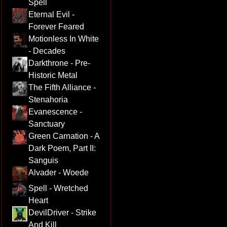
Spell
Eternal Evil -
Forever Feared
Motionless In White
- Decades
Darkthrone - Pre-
Historic Metal
The Fifth Alliance -
Stenahoria
Evanescence -
Sanctuary
Green Carnation - A
Dark Poem, Part II:
Sanguis
Alvader - Woede
Spell - Wretched
Heart
DevilDriver - Strike
And Kill