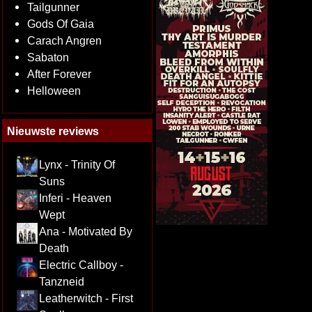
Tailgunner
Gods Of Gaia
Carach Angren
Sabaton
After Forever
Helloween
Nieuwste reviews
Lynx - Trinity Of
Suns
Inferi - Heaven
Wept
Ana - Motivated By
Death
Electric Callboy -
Tanzneid
Leatherwitch - First