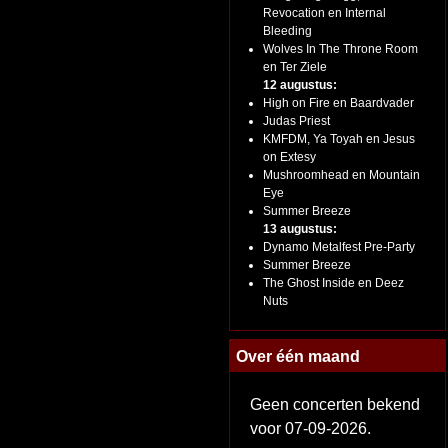
Revocation en Internal
Bleeding
Wolves In The Throne Room
en Ter Ziele
12 augustus:
High on Fire en Baardvader
Judas Priest
KMFDM, Ya Toyah en Jesus
on Extesy
Mushroomhead en Mountain
Eye
Summer Breeze
13 augustus:
Dynamo Metalfest Pre-Party
Summer Breeze
The Ghost Inside en Deez
Nuts
Over één maand
Geen concerten bekend
voor 07-09-2026.