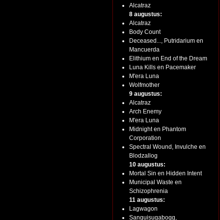
Alcatraz
8 augustus:
Alcatraz
Body Count
Deceased..., Putridarium en
Mancuerda
Elithium en End of the Dream
Luna Kills en Pacemaker
M'era Luna
Wolfmother
9 augustus:
Alcatraz
Arch Enemy
M'era Luna
Midnight en Phantom
Corporation
Spectral Wound, Invulche en
Blodzallog
10 augustus:
Mortal Sin en Hidden Intent
Municipal Waste en
Schizophrenia
11 augustus:
Lagwagon
Sanguisugabogg,