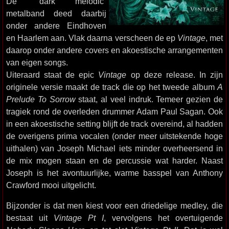
De “dark melodic”
metalband deed daarbij
onder andere Eindhoven
en Haarlem aan. Vlak daarna verscheen de ep
Vintage
, met
daarop onder andere covers en akoestische arrangementen
van eigen songs.
Uiteraard staat de epic
Vintage
op deze release. In zijn
originele versie maakt de track die op het tweede album
A
Prelude To Sorrow
staat, al veel indruk. Temeer gezien de
tragiek rond de overleden drummer Adam Paul Sagan. Ook
in een akoestische setting blijft de track overeind, al hadden
de overigens prima vocalen (onder meer uitstekende hoge
uithalen) van Joseph Michael iets minder overheersend in
de mix mogen staan en de percussie wat harder. Naast
Joseph is het avontuurlijke, warme basspel van Anthony
Crawford mooi uitgelicht.
Bijzonder is dat men kiest voor een driedelige medley, die
bestaat uit
Vintage Pt I
, vervolgens het overtuigende