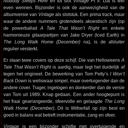
Nobody Sleeps Here
en tot slot
Vintage Pt II
. Dat is wel
even wennen. Bijzonder is ook de aanwezigheid van de
albumversie van
Vintage
als slotstuk. Een prima track, maar
waar de andere nummers grotendeels akoestisch zijn (op
de powerballad
A Tale That Wasn’t Right
en enkele
harmonieuze gitaarpartijen van Jake Dryer (Iced Earth) in
The Long Walk Home (December)
na), is de afsluiter
regulier versterkt.
Er staan twee covers op deze schijf. Die van Helloweens
A
Tale That Wasn’t Right
is aardig, maar legt het duidelijk af
tegen het origineel. De bewerking van Tom Petty’s
I Won’t
Back Down
is weliswaar simpel, maar overtuigender dan de
andere cover. Trager, ingetogen en donkerder dan de versie
van Tom uit 1989. Knap gedaan. Een ander hoogtepunt is
het fraai gearrangeerde, sfeervolle en gelaagde
The Long
Walk Home (December)
. Dit is Witherfall op zijn best en
goed in balans wat betreft instrumentatie, zang en sfeer.
Vintage
is een bijzonder schijfje met overtuigende en