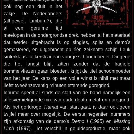
ook nog een duit in het
zakje. De Nederlanders
(alhoewel, Limburg?), die
al een geruime tijd
meelopen in de ondergrondse drek, hebben al het materiaal
dat eerder uitgebracht is op singles, splits en demo's
gemastered, en uitgebracht op één zeiknatte schijf. Leuk
sinterklaas- of kerstcadeau voor je schoonmoeder. Diegene
die het langst blijft zitten zonder dat de fragiele
trommelvliezen gaan bloeden, krijgt de titel schoonmoeder
van het jaar. De kans op een volle winst is nihil met maar
liefst tweeënzeventig minuten etterende goregrind.
Inhume speelt al sinds de start van de band namelijk een
allesvernietigende mix van oude death metal en goregrind.
Als het gortdroge
Tiamat
van start gaat, is daar ook geen
twijfel meer over mogelijk. De eerste negentien nummers
zijn afkomstig van de demo's
Demo I
(1995) en
Missing
Limb
(1997). Het verschil in geluidsproductie, maar ook