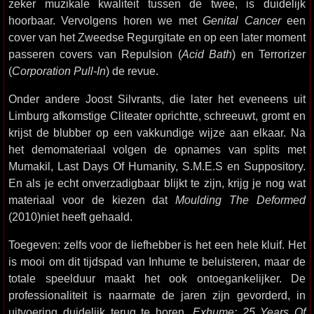
zeker muzikale kwaliteit tussen de twee, is duidelijk
hoorbaar. Vervolgens horen we met
Genital Cancer
een
cover van het Zweedse Regurgitate en op een later moment
passeren covers van Repulsion (
Acid Bath
) en Terrorizer
(
Corporation Pull-In
) de revue.
Onder andere Joost Silvrants, die later het eveneens uit
Limburg afkomstige Cliteater oprichtte, schreeuwt, gromt en
krijst de blubber op een vakkundige wijze aan elkaar. Na
het demomateriaal volgen de opnames van splits met
Mumakil, Last Days Of Humanity, S.M.E.S en Suppository.
En als je echt onverzadigbaar blijkt te zijn, krijg je nog wat
materiaal voor de kiezen dat
Moulding The Deformed
(2010)niet heeft gehaald.
Toegeven: zelfs voor de liefhebber is het een hele kluif. Het
is mooi om dit tijdspad van Inhume te beluisteren, maar de
totale speelduur maakt het ook ontoegankelijker. De
professionaliteit is naarmate de jaren zijn gevorderd, in
uitvoering duidelijk terug te horen.
Exhume: 25 Years Of