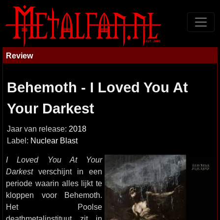
Review
Behemoth - I Loved You At
Your Darkest
Jaar van release:
2018
Label:
Nuclear Blast
I Loved You At Your
Darkest
verschijnt in een
periode waarin alles lijkt te
kloppen voor Behemoth.
Het Poolse
deathmetalinstituut zit in