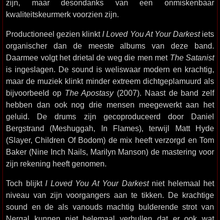
zijn, maar desondanks van een onmiskenbaar
kwaliteitskeurmerk voorzien zijn.
Productioneel gezien klinkt
I Loved You At Your Darkest
iets
organischer dan de meeste albums van deze band.
Daarmee volgt het drietal de weg die men met
The Satanist
is ingeslagen. De sound is weliswaar modern en krachtig,
maar de muziek klinkt minder extreem dichtgeplamuurd als
bijvoorbeeld op
The Apostasy
(2007). Naast de band zelf
hebben dan ook nog drie mensen meegewerkt aan het
geluid. De drums zijn gecoproduceerd door Daniel
Bergstrand (Meshuggah, In Flames), terwijl Matt Hyde
(Slayer, Children Of Bodom) de mix heeft verzorgd en Tom
Baker (Nine Inch Nails, Marilyn Manson) de mastering voor
zijn rekening heeft genomen.
Toch blijkt
I Loved You At Your Darkest
niet helemaal het
niveau van zijn voorgangers aan te tikken. De krachtige
sound en de als vanouds machtig bulderende strot van
Nergal kunnen niet helemaal verhullen dat er ook wat