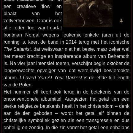
een creatieve ‘flow’ en
blaakt van het
zelfvertrouwen. Daar is ook
alle reden toe, want nadat
frontman Nergal wegens leukemie enkele jaren uit de
running is, keert de band in 2014 terug met het iconische
The Satanist
, dat weliswaar niet het beste, maar zeker wel
het meest krachtige en inspirerende album van Behemoth
is. Na vier jaar intensief toeren, verschijnt begin oktober de
langverwachte opvolger van dat wereldwijd bewierookte
album.
I Loved You At Your Darkest
is de elfde full-length
van de Polen.
Het nummer elf keert ook terug in de betekenis van de
onconventionele albumtitel. Aangezien het getal tien een
sterke religieuze betekenis heeft in het christendom – denk
aan de tien geboden – wordt het getal elf binnen de
christelijke symboliek gezien als een transgressie en dus
onheilig en zondig. In die zin vormt het getal een onbalans