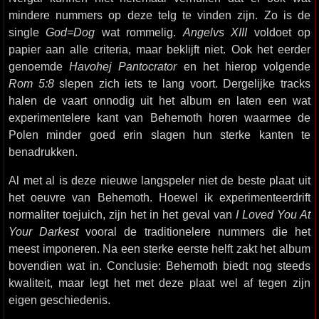
mindere nummers op deze telg te vinden zijn. Zo is de
single
God=Dog
wat rommelig.
Angelvs XIII
voldoet op
papier aan alle criteria, maar beklijft niet. Ook het eerder
genoemde
Havohej Pantocrator
en het hierop volgende
Rom 5:8
slepen zich iets te lang voort. Dergelijke tracks
halen de vaart onnodig uit het album en laten een wat
experimentelere kant van Behemoth horen waarmee de
Polen minder goed erin slagen hun sterke kanten te
benadrukken.
Al met al is deze nieuwe langspeler niet de beste plaat uit
het oeuvre van Behemoth. Hoewel ik experimenteerdrift
normaliter toejuich, zijn het in het geval van
I Loved You At
Your Darkest
vooral de traditionelere nummers die het
meest imponeren. Na een sterke eerste helft zakt het album
bovendien wat in. Conclusie: Behemoth biedt nog steeds
kwaliteit, maar legt het met deze plaat wel af tegen zijn
eigen geschiedenis.