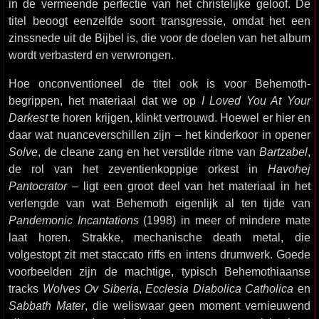
in de vermeende perfectie van het christelijke geloof. De
titel beoogt eenzelfde soort transgressie, omdat het een
zinssnede uit de Bijbel is, die voor de doelen van het album
wordt verbasterd en verwrongen.
Hoe onconventioneel de titel ook is voor Behemoth-
begrippen, het materiaal dat we op
I Loved You At Your
Darkest
te horen krijgen, klinkt vertrouwd. Hoewel er hier en
daar wat nuanceverschillen zijn – het kinderkoor in opener
Solve
, de cleane zang en het verstilde ritme van
Bartzabel
,
de rol van het zeventienkoppige orkest in
Havohej
Pantocrator
– ligt een groot deel van het materiaal in het
verlengde van wat Behemoth eigenlijk al ten tijde van
Pandemonic Incantations
(1998) in meer of mindere mate
laat horen. Strakke, mechanische death metal, die
volgestopt zit met staccato riffs en intens drumwerk. Goede
voorbeelden zijn de machtige, typisch Behemothiaanse
tracks
Wolves Ov Siberia
,
Ecclesia Diabolica Catholica
en
Sabbath Mater
, die weliswaar geen moment vernieuwend