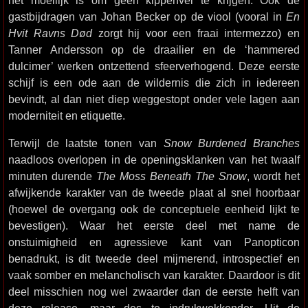
het moeilijk is om geen kippenvel te krijgen. Ook de
gastbijdragen van Johan Becker op de viool (vooral in
En
Hvit Ravns Død
zorgt hij voor een fraai intermezzo) en
Tanner Andersson op de draailier en de ‘hammered
dulcimer’ werken ontzettend sfeerverhogend. Deze eerste
schijf is een ode aan de wildernis die zich in iedereen
bevindt, al dan niet diep weggestopt onder vele lagen aan
moderniteit en etiquette.
Terwijl de laatste tonen van
Snow Burdened Branches
naadloos overlopen in de openingsklanken van het twaalf
minuten durende
The Moss Beneath The Snow
, wordt het
afwijkende karakter van de tweede plaat al snel hoorbaar
(hoewel de overgang ook de conceptuele eenheid lijkt te
bevestigen). Waar het eerste deel met name de
onstuimigheid en agressieve kant van Panopticon
benadrukt, is dit tweede deel mijmerend, introspectief en
vaak somber en melancholisch van karakter. Daardoor is dit
deel misschien nog wel zwaarder dan de eerste helft van