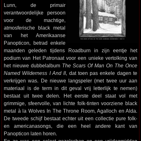
Lunn, de primair
verantwoordelijke persoon
voor de machtige,
atmosferische black metal
van het Amerikaanse
Panopticon, betrad enkele
maanden geleden tijdens Roadburn in zijn eentje het
podium van Het Patronaat voor een unieke vertolking van
het nieuwe dubbelalbum
The Scars Of Man On The Once
Named Wilderness I And II
, dat toen pas enkele dagen te
verkrijgen was. De nieuwe langspeler (met twee uur aan
materiaal is de term in dit geval vrij letterlijk te nemen)
bestaat uit twee delen. Het eerste deel staat vol met
grimmige, sfeervolle, van lichte folk-tinten voorziene black
metal à la Wolves In The Throne Room, Agalloch en Alda.
De tweede schijf bestaat echter uit een collectie pure folk-
en americanasongs, die een heel andere kant van
Panopticon laten horen.