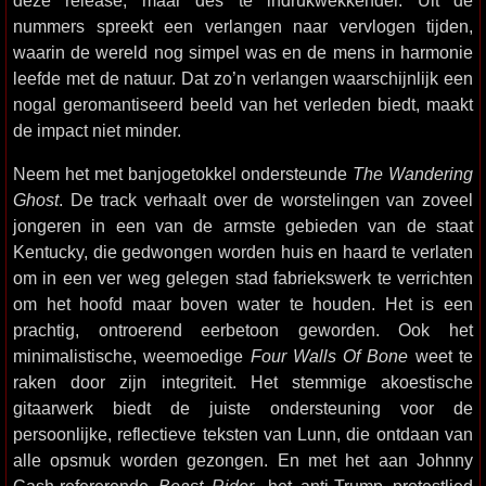
deze release, maar des te indrukwekkender. Uit de
nummers spreekt een verlangen naar vervlogen tijden,
waarin de wereld nog simpel was en de mens in harmonie
leefde met de natuur. Dat zo’n verlangen waarschijnlijk een
nogal geromantiseerd beeld van het verleden biedt, maakt
de impact niet minder.
Neem het met banjogetokkel ondersteunde
The Wandering
Ghost
. De track verhaalt over de worstelingen van zoveel
jongeren in een van de armste gebieden van de staat
Kentucky, die gedwongen worden huis en haard te verlaten
om in een ver weg gelegen stad fabriekswerk te verrichten
om het hoofd maar boven water te houden. Het is een
prachtig, ontroerend eerbetoon geworden. Ook het
minimalistische, weemoedige
Four Walls Of Bone
weet te
raken door zijn integriteit. Het stemmige akoestische
gitaarwerk biedt de juiste ondersteuning voor de
persoonlijke, reflectieve teksten van Lunn, die ontdaan van
alle opsmuk worden gezongen. En met het aan Johnny