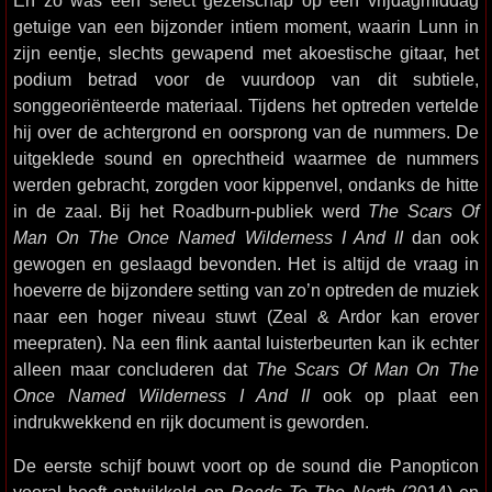
En zo was een select gezelschap op een vrijdagmiddag
getuige van een bijzonder intiem moment, waarin Lunn in
zijn eentje, slechts gewapend met akoestische gitaar, het
podium betrad voor de vuurdoop van dit subtiele,
songgeoriënteerde materiaal. Tijdens het optreden vertelde
hij over de achtergrond en oorsprong van de nummers. De
uitgeklede sound en oprechtheid waarmee de nummers
werden gebracht, zorgden voor kippenvel, ondanks de hitte
in de zaal. Bij het Roadburn-publiek werd
The Scars Of
Man On The Once Named Wilderness I And II
dan ook
gewogen en geslaagd bevonden. Het is altijd de vraag in
hoeverre de bijzondere setting van zo’n optreden de muziek
naar een hoger niveau stuwt (Zeal & Ardor kan erover
meepraten). Na een flink aantal luisterbeurten kan ik echter
alleen maar concluderen dat
The Scars Of Man On The
Once Named Wilderness I And II
ook op plaat een
indrukwekkend en rijk document is geworden.
De eerste schijf bouwt voort op de sound die Panopticon