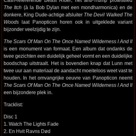
Cash-refererende
Beast Rider
, het anti-Trump protestlied
The Itch
(à la Bob Dylan met een mondharmonica) en de
donkere, King Dude-achtige afsluiter
The Devil Walked The
Woods
laat Panopticon horen ook in uitgeklede variant
bijzonder veelzijdig te zijn.
The Scars Of Man On The Once Named Wilderness I And II
is een monument van formaat. Een album dat ondanks de
twee gezichten een duidelijk geheel vormt en een duidelijke
boodschap uitstraalt. Het is bovendien knap dat Lunn met
twee uur aan materiaal de aandacht moeiteloos weet vast te
houden. In het omvangrijke oeuvre van Panopticon neemt
The Scars Of Man On The Once Named Wilderness I And II
een bijzondere plek in.
Tracklist:
Disc 1
1. Watch The Lights Fade
2. En Hvit Ravns Død