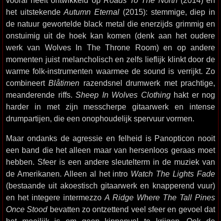
vooral heeft ontwikkeld op
Roads To The North
(2014) en
het uitstekende
Autumn Eternal
(2015): stemmige, diep in
de natuur gewortelde black metal die enerzijds grimmig en
onstuimig uit de hoek kan komen (denk aan het oudere
werk van Wolves In The Throne Room) en op andere
momenten juist melancholisch en zelfs lieflijk klinkt door de
warme folk-instrumenten waarmee de sound is verrijkt. Zo
combineert
Blåtimen
razendsnel drumwerk met prachtige,
meanderende riffs.
Sheep In Wolves Clothing
hakt er nog
harder in met zijn messcherpe gitaarwerk en intense
drumpartijen, die een onophoudelijk spervuur vormen.
Maar ondanks de agressie en felheid is Panopticon nooit
een band die het alleen maar van hersenloos geraas moet
hebben. Sfeer is een andere sleutelterm in de muziek van
de Amerikanen. Alleen al het intro
Watch The Lights Fade
(bestaande uit akoestisch gitaarwerk en knapperend vuur)
en het integere intermezzo
A Ridge Where The Tall Pines
Once Stood
bevatten zo ontzettend veel sfeer en gevoel dat