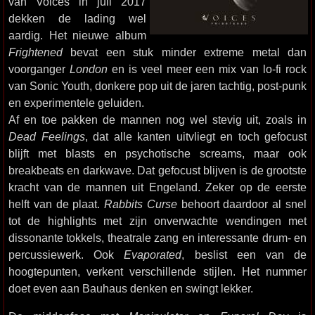
van Voices in juli 2017
dekken de lading wel
aardig. Het nieuwe album
Frightened
bevat een stuk minder extreme metal dan
voorganger
London
en is veel meer een mix van lo-fi rock
van Sonic Youth, donkere pop uit de jaren tachtig, post-punk
en experimentele geluiden.
Af en toe pakken de mannen nog wel stevig uit, zoals in
Dead Feelings
, dat alle kanten uitvliegt en toch gefocust
blijft met blasts en psychotische screams, maar ook
breakbeats en darkwave. Dat gefocust blijven is de grootste
kracht van de mannen uit Engeland. Zeker op de eerste
helft van de plaat.
Rabbits Curse
behoort daardoor al snel
tot de highlights met zijn onverwachte wendingen met
dissonante tokkels, theatrale zang en interessante drum- en
percussiewerk. Ook
Evaporated
, beslist een van de
hoogtepunten, verkent verschillende stijlen. Het nummer
doet even aan Bauhaus denken en swingt lekker.