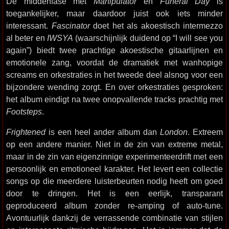
De middenfase met
Manipulator
en
Funeral Day
is
toegankelijker, maar daardoor juist ook iets minder
interessant.
Fascinator
doet het als akoestisch intermezzo
al beter en
IWSYA
(waarschijnlijk duidend op “I will see you
again”) biedt twee prachtige akoestische gitaarlijnen en
emotionele zang, voordat de dramatiek met wanhopige
screams en orkestraties in het tweede deel alsnog voor een
bijzondere wending zorgt. En over orkestraties gesproken:
het album eindigt na twee onopvallende tracks prachtig met
Footsteps
.
Frightened
is een heel ander album dan
London
. Extreem
op een andere manier. Niet in de zin van extreme metal,
maar in de zin van eigenzinnige experimenteerdrift met een
persoonlijk en emotioneel karakter. Het levert een collectie
songs op die meerdere luisterbeurten nodig heeft om goed
door te dringen. Het is een eerlijk, transparant
geproduceerd album zonder re-amping of auto-tune.
Avontuurlijk dankzij de verrassende combinatie van stijlen