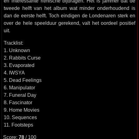
en interessante ritmische bijdragen. Het is jammer dat de
tweede helft van het album wat minder onderhoudend is
dan de eerste helft. Toch eindigen de Londenaren sterk en
over de hele speelduur gerekend, valt het oordeel positief
uit.
Tracklist:
1. Unknown
2. Rabbits Curse
3. Evaporated
4. IWSYA
5. Dead Feelings
6. Manipulator
7. Funeral Day
8. Fascinator
9. Home Movies
10. Sequences
11. Footsteps
Score:
78
/ 100