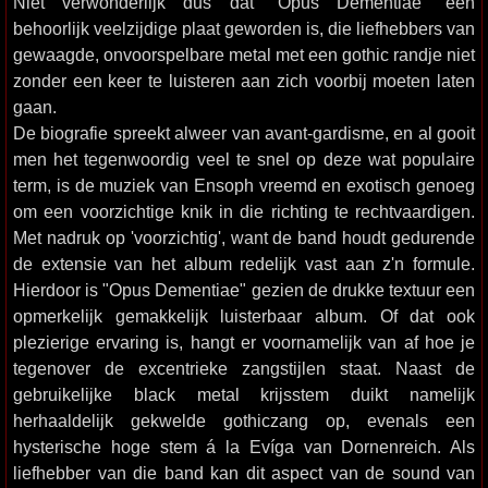
Niet verwonderlijk dus dat "Opus Dementiae" een
behoorlijk veelzijdige plaat geworden is, die liefhebbers van
gewaagde, onvoorspelbare metal met een gothic randje niet
zonder een keer te luisteren aan zich voorbij moeten laten
gaan.
De biografie spreekt alweer van avant-gardisme, en al gooit
men het tegenwoordig veel te snel op deze wat populaire
term, is de muziek van Ensoph vreemd en exotisch genoeg
om een voorzichtige knik in die richting te rechtvaardigen.
Met nadruk op 'voorzichtig', want de band houdt gedurende
de extensie van het album redelijk vast aan z'n formule.
Hierdoor is "Opus Dementiae" gezien de drukke textuur een
opmerkelijk gemakkelijk luisterbaar album. Of dat ook
plezierige ervaring is, hangt er voornamelijk van af hoe je
tegenover de excentrieke zangstijlen staat. Naast de
gebruikelijke black metal krijsstem duikt namelijk
herhaaldelijk gekwelde gothiczang op, evenals een
hysterische hoge stem á la Evíga van Dornenreich. Als
liefhebber van die band kan dit aspect van de sound van