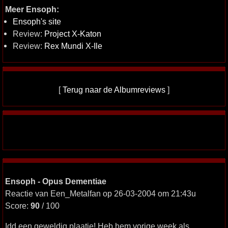
Meer Ensoph:
Ensoph's site
Review:
Project X-Katon
Review:
Rex Mundi X-Ile
[
Terug naar de Albumreviews
]
Ensoph - Opus Dementiae
Reactie van Een_Metalfan op 26-03-2004 om 21:43u
Score:
90
/ 100
Idd een geweldig plaatje! Heb hem vorige week als