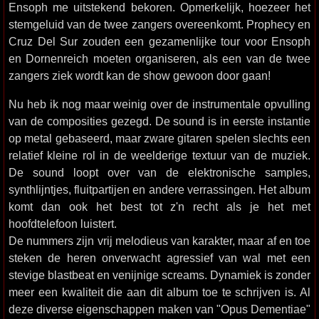
Ensoph me uitstekend bekoren. Opmerkelijk, hoezeer het
stemgeluid van de twee zangers overeenkomt. Prophecy en
Cruz Del Sur zouden een gezamenlijke tour voor Ensoph
en Dornenreich moeten organiseren, als een van de twee
zangers ziek wordt kan de show gewoon door gaan!
Nu heb ik nog maar weinig over de instrumentale opvulling
van de composities gezegd. De sound is in eerste instantie
op metal gebaseerd, maar zware gitaren spelen slechts een
relatief kleine rol in de weelderige textuur van de muziek.
De sound loopt over van de elektronische samples,
synthlijntjes, fluitpartijen en andere verrassingen. Het album
komt dan ook het best tot z'n recht als je het met
hoofdtelefoon luistert.
De nummers zijn vrij melodieus van karakter, maar af en toe
steken de heren onverwacht agressief van wal met een
stevige blastbeat en venijnige screams. Dynamiek is zonder
meer een kwaliteit die aan dit album toe te schrijven is. Al
deze diverse eigenschappen maken van "Opus Dementiae"