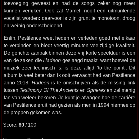
toevoeging geweest en had de songs zeker nog meer
kunnen verrijken. Ook zal Mameli nooit een uitmuntende
vocalist worden: daarvoor is zijn grunt te monotoon, droog
en weinig onderscheidend.
Enfin, Pestilence weet heden en verleden goed met elkaar
te verbinden en biedt veertig minuten veelzijdige kwaliteit.
De gerichte aanpak binnen deze vrij korte speelduur is een
van de zaken die
Hadeon
geslaagd maakt, want hoewel de
muziek zeer technisch is, is deze altijd ‘to the point’. Dit
album is veel beter dan ik ooit verwacht had van Pestilence
anno 2018.
Hadeon
is te omschrijven als de missing link
tussen
Testimony Of The Ancients
en
Spheres
en zal menig
fan van weleer bekoren. Je kunt je afvragen hoe de carrière
van Pestilence eruit had gezien als men in 1994 hiermee op
de proppen gekomen was.
Score:
80
/ 100