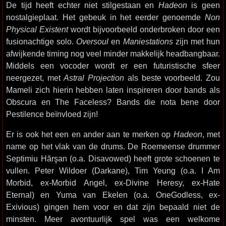
De tijd heeft echter niet stilgestaan en
Hadeon
is geen
nostalgieplaat. Het gebeuk in het eerder genoemde
Non
Physical Existent
wordt bijvoorbeeld onderbroken door een
fusionachtige solo.
Oversoul
en
Maniestations
zijn met hun
afwijkende timing nog veel minder makkelijk headbangbaar.
Middels een vocoder wordt er een futuristische sfeer
neergezet, met
Astral Projection
als beste voorbeeld. Zou
Mameli zich hierin hebben laten inspireren door bands als
Obscura en The Faceless? Bands die nota bene door
Pestilence beïnvloed zijn!
Er is ook het een en ander aan te merken op
Hadeon
, met
name op het vlak van de drums. De Roemeense drummer
Septimiu Hărşan (o.a. Disavowed) heeft grote schoenen te
vullen. Peter Wildoer (Darkane), Tim Yeung (o.a. I Am
Morbid, ex-Morbid Angel, ex-Divine Heresy, ex-Hate
Eternal) en Yuma van Ekelen (o.a. OneGodless, ex-
Exivious) gingen hem voor en dat zijn bepaald niet de
minsten. Meer avontuurlijk spel was een welkome