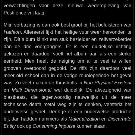
verwachtingen voor deze nieuwe wederopleving van
Pestilence vrij laag.
Mijn verbazing is dan ook best groot bij het beluisteren van
Hadeon
. Allereerst lijkt het heilige vuur weer hervonden te
zijn. Dit album klinkt een stuk bezielder en zelfverzekerder
dan de drie voorgangers. Er is een duidelijke richting
gekozen en daardoor voelt het album aan als een sterke
eenheid. Men heeft de neiging om al te veel te willen
grooven overboord gegooid. De riffs zijn daardoor veel
meer old school dan in de vorige reuniëperiode het geval
was. Zo veel maken de thrashriffs in
Non Physical Existent
en
Multi Dimensional
wel duidelijk. De afwezigheid van
blastbeats, die tegenwoordig nauwelijks uit de meer
technische death metal weg zijn te denken, versterkt het
ouderwetse gevoel. Denk je er een ouderwetse productie
bij, dan hadden nummers als
Materialization
en
Discarnate
Entity
ook op
Consuming Impulse
kunnen staan.