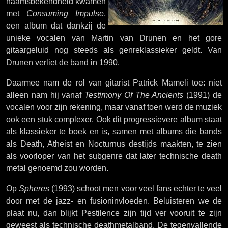
naamsbekendheid kwamen
met
Consuming Impulse
,
een album dat dankzij de
unieke vocalen van Martin van Drunen en het gore
gitaargeluid nog steeds als genreklassieker geldt. Van
Drunen verliet de band in 1990.
Daarmee nam de rol van gitarist Patrick Mameli toe: niet
alleen nam hij vanaf
Testimony Of The Ancients
(1991) de
vocalen voor zijn rekening, maar vanaf toen werd de muziek
ook een stuk complexer. Ook dit progressievere album staat
als klassieker te boek en is, samen met albums die bands
als Death, Atheist en Nocturnus destijds maakten, te zien
als voorloper van het subgenre dat later technische death
metal genoemd zou worden.
Op
Spheres
(1993) schoot men voor veel fans echter te veel
door met de jazz- en fusioninvloeden. Beluisteren we de
plaat nu, dan blijkt Pestilence zijn tijd ver vooruit te zijn
geweest als technische deathmetalband. De tegenvallende