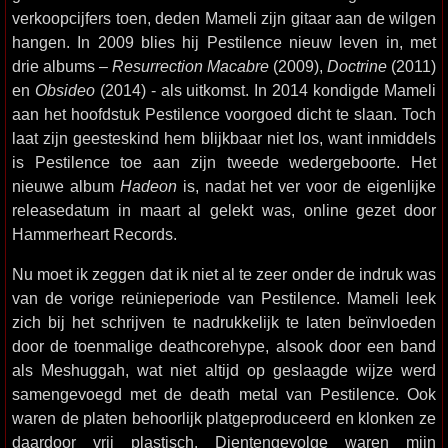
verkoopcijfers toen, deden Mameli zijn gitaar aan de wilgen
hangen. In 2009 blies hij Pestilence nieuw leven in, met
drie albums –
Resurrection Macabre
(2009),
Doctrine
(2011)
en
Obsideo
(2014) - als uitkomst. In 2014 kondigde Mameli
aan het hoofdstuk Pestilence voorgoed dicht te slaan. Toch
laat zijn geesteskind hem blijkbaar niet los, want inmiddels
is Pestilence toe aan zijn tweede wedergeboorte. Het
nieuwe album
Hadeon
is, nadat het ver voor de eigenlijke
releasedatum in maart al gelekt was, online gezet door
Hammerheart Records.
Nu moet ik zeggen dat ik niet al te zeer onder de indruk was
van de vorige reünieperiode van Pestilence. Mameli leek
zich bij het schrijven te nadrukkelijk te laten beïnvloeden
door de toenmalige deathcorehype, alsook door een band
als Meshuggah, wat niet altijd op geslaagde wijze werd
samengevoegd met de death metal van Pestilence. Ook
waren de platen behoorlijk platgeproduceerd en klonken ze
daardoor vrij plastisch. Dientengevolge waren mijn