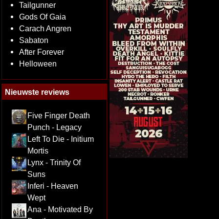
Tailgunner
Gods Of Gaia
Carach Angren
Sabaton
After Forever
Helloween
Nieuwste reviews
Five Finger Death
Punch - Legacy
Left To Die - Initium
Mortis
Lynx - Trinity Of
Suns
Inferi - Heaven
Wept
Ana - Motivated By