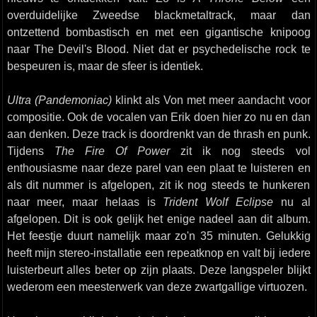
overduidelijke Zweedse blackmetaltrack, maar dan
ontzettend bombastisch en met een gigantische knipoog
naar The Devil's Blood. Niet dat er psychedelische rock te
bespeuren is, maar de sfeer is identiek.
Ultra (Pandemoniac)
klinkt als Von met meer aandacht voor
compositie. Ook de vocalen van Erik doen hier zo nu en dan
aan denken. Deze track is doordrenkt van de thrash en punk.
Tijdens
The Fire Of Power
zit ik nog steeds vol
enthousiasme naar deze parel van een plaat te luisteren en
als dit nummer is afgelopen, zit ik nog steeds te hunkeren
naar meer, maar helaas is
Trident Wolf Eclipse
nu al
afgelopen. Dit is ook gelijk het enige nadeel aan dit album.
Het feestje duurt namelijk maar zo'n 35 minuten. Gelukkig
heeft mijn stereo-installatie een repeatknop en valt bij iedere
luisterbeurt alles beter op zijn plaats. Deze langspeler blijkt
wederom een meesterwerk van deze zwartgallige virtuozen.