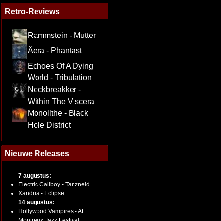
Retro-Reviews
Rammstein - Mutter
Äera - Phantast
Echoes Of A Dying
World - Tribulation
Neckbreakker -
Within The Viscera
Monolithe - Black
Hole District
Nieuwe Releases
7 augustus:
Electric Callboy - Tanzneid
Xandria - Eclipse
14 augustus:
Hollywood Vampires - At
Montreux Jazz Festival