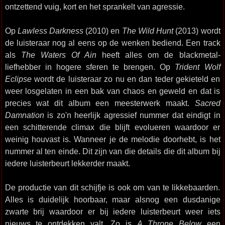
ontzettend vuig, kort en het sprankelt van agressie.
Op
Lawless Darkness
(2010) en
The Wild Hunt
(2013) wordt
de luisteraar nog al eens op de wenken bediend. Een track
als
The Waters Of Ain
heeft alles om de blackmetal-
liefhebber in hogere sferen te brengen. Op
Trident Wolf
Eclipse
wordt de luisteraar zo nu en dan teder gekieteld en
weer losgelaten in een bak van chaos en geweld en dat is
precies wat dit album een meesterwerk maakt.
Sacred
Damnation
is zo'n heerlijk agressief nummer dat eindigt in
een schitterende climax die blijft evolueren waardoor er
weinig houvast is. Wanneer je de melodie doorhebt, is het
nummer al ten einde. Dit zijn van die details die dit album bij
iedere luisterbeurt lekkerder maakt.
De productie van dit schijfje is ook om van te likkebaarden.
Alles is duidelijk hoorbaar, maar alsnog een dusdanige
zwarte brij waardoor er bij iedere luisterbeurt weer iets
nieuws te ontdekken valt. Zo is
A Throne Below
een