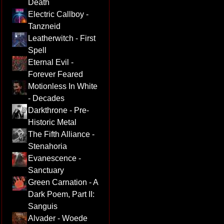
Death
Electric Callboy -
Tanzneid
Leatherwitch - First
Spell
Eternal Evil -
Forever Feared
Motionless In White
- Decades
Darkthrone - Pre-
Historic Metal
The Fifth Alliance -
Stenahoria
Evanescence -
Sanctuary
Green Carnation - A
Dark Poem, Part II:
Sanguis
Alvader - Woede