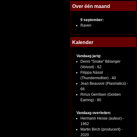
Over één maand
9 september:
Raven
Kalender
Vandaag jarig:
Denis "Snake" Bélanger
(Voivod) - 62
Filippa Nässil
(Thundermother) - 40
Jean Beauvoir (Plasmatics) -
66
Rinus Gerritsen (Golden
Earring) - 80
Vandaag overleden:
Hermann Hesse (auteur) -
1962
Martin Birch (producent) -
2020