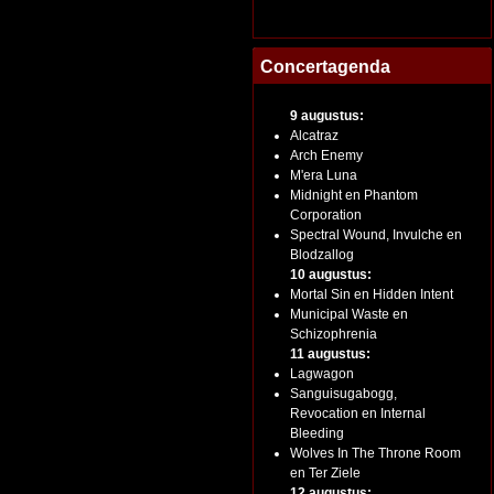
Concertagenda
9 augustus:
Alcatraz
Arch Enemy
M'era Luna
Midnight en Phantom
Corporation
Spectral Wound, Invulche en
Blodzallog
10 augustus:
Mortal Sin en Hidden Intent
Municipal Waste en
Schizophrenia
11 augustus:
Lagwagon
Sanguisugabogg,
Revocation en Internal
Bleeding
Wolves In The Throne Room
en Ter Ziele
12 augustus: