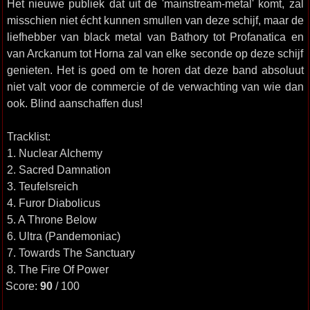
Het nieuwe publiek dat uit de 'mainstream-metal' komt, zal
misschien niet écht kunnen smullen van deze schijf, maar de
liefhebber van black metal van Bathory tot Profanatica en
van Arckanum tot Horna zal van elke seconde op deze schijf
genieten. Het is goed om te horen dat deze band absoluut
niet valt voor de commercie of de verwachting van wie dan
ook. Blind aanschaffen dus!
Tracklist:
1. Nuclear Alchemy
2. Sacred Damnation
3. Teufelsreich
4. Furor Diabolicus
5. A Throne Below
6. Ultra (Pandemoniac)
7. Towards The Sanctuary
8. The Fire Of Power
Score:
90
/ 100