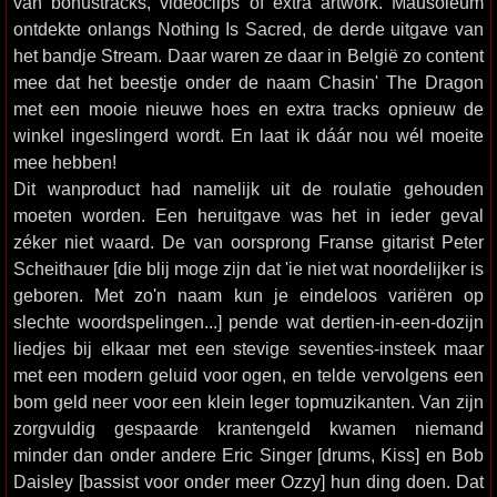
van bonustracks, videoclips of extra artwork. Mausoleum
ontdekte onlangs Nothing Is Sacred, de derde uitgave van
het bandje Stream. Daar waren ze daar in België zo content
mee dat het beestje onder de naam Chasin' The Dragon
met een mooie nieuwe hoes en extra tracks opnieuw de
winkel ingeslingerd wordt. En laat ik dáár nou wél moeite
mee hebben!
Dit wanproduct had namelijk uit de roulatie gehouden
moeten worden. Een heruitgave was het in ieder geval
zéker niet waard. De van oorsprong Franse gitarist Peter
Scheithauer [die blij moge zijn dat 'ie niet wat noordelijker is
geboren. Met zo'n naam kun je eindeloos variëren op
slechte woordspelingen...] pende wat dertien-in-een-dozijn
liedjes bij elkaar met een stevige seventies-insteek maar
met een modern geluid voor ogen, en telde vervolgens een
bom geld neer voor een klein leger topmuzikanten. Van zijn
zorgvuldig gespaarde krantengeld kwamen niemand
minder dan onder andere Eric Singer [drums, Kiss] en Bob
Daisley [bassist voor onder meer Ozzy] hun ding doen. Dat