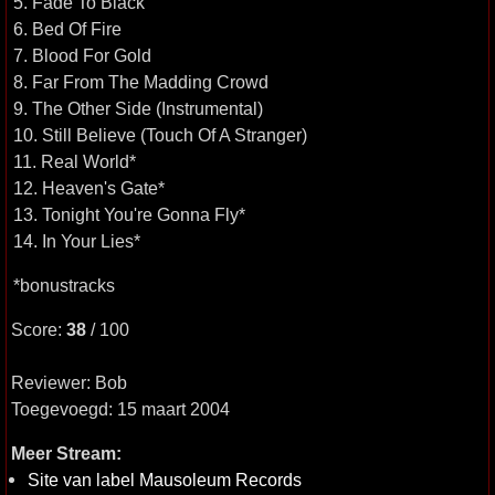
5. Fade To Black
6. Bed Of Fire
7. Blood For Gold
8. Far From The Madding Crowd
9. The Other Side (Instrumental)
10. Still Believe (Touch Of A Stranger)
11. Real World*
12. Heaven's Gate*
13. Tonight You're Gonna Fly*
14. In Your Lies*
*bonustracks
Score:
38
/ 100
Reviewer: Bob
Toegevoegd: 15 maart 2004
Meer Stream:
Site van label Mausoleum Records