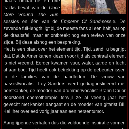
plaats omdat de ep drie
tracks bevat van de
Once
More ‘Round The Sun
-
sessies en één van de
Emperor Of Sand
-sessie. De
zevende full-length ligt bij de meeste fans al een half jaar op
de draaitafel, maar er ontbreekt nog een review van onze
zijde. Bij deze alsnog een bespreking.
Het is een plaat over het element tijd. Tijd, zand, u begrijpt
dat. Dat de Amerikanen kiezen voor tijd als centraal element
is niet vreemd. Eerder kwamen vuur, water, aarde en lucht
al aan bod. Tijd heeft ook betrekking op de gebeurtenissen
in de families van de bandleden. De vrouw van
bassist/vocalist Troy Sanders werd gediagnosticeerd met
borstkanker, de moeder van drummer/vocalist Brann Dailor
doorstond chemotherapie terwijl ze al veertig jaar het
gevecht met kanker aangaat en de moeder van gitarist Bill
Kelliher overleed vorig jaar aan een hersentumor.
Aangrijpende verhalen dus die voldoende inspiratie vormen