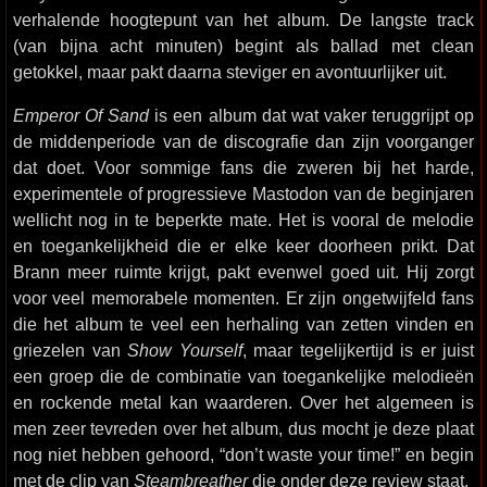
verhalende hoogtepunt van het album. De langste track
(van bijna acht minuten) begint als ballad met clean
getokkel, maar pakt daarna steviger en avontuurlijker uit.
Emperor Of Sand
is een album dat wat vaker teruggrijpt op
de middenperiode van de discografie dan zijn voorganger
dat doet. Voor sommige fans die zweren bij het harde,
experimentele of progressieve Mastodon van de beginjaren
wellicht nog in te beperkte mate. Het is vooral de melodie
en toegankelijkheid die er elke keer doorheen prikt. Dat
Brann meer ruimte krijgt, pakt evenwel goed uit. Hij zorgt
voor veel memorabele momenten. Er zijn ongetwijfeld fans
die het album te veel een herhaling van zetten vinden en
griezelen van
Show Yourself
, maar tegelijkertijd is er juist
een groep die de combinatie van toegankelijke melodieën
en rockende metal kan waarderen. Over het algemeen is
men zeer tevreden over het album, dus mocht je deze plaat
nog niet hebben gehoord, “don’t waste your time!” en begin
met de clip van
Steambreather
die onder deze review staat.