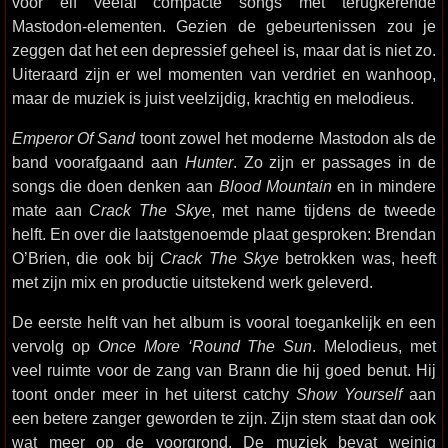
voor elf veelal compacte songs met terugkerende
Mastodon-elementen. Gezien de gebeurtenissen zou je
zeggen dat het een depressief geheel is, maar dat is niet zo.
Uiteraard zijn er wel momenten van verdriet en wanhoop,
maar de muziek is juist veelzijdig, krachtig en melodieus.
Emperor Of Sand
toont zowel het moderne Mastodon als de
band voorafgaand aan
Hunter
. Zo zijn er passages in de
songs die doen denken aan
Blood Mountain
en in mindere
mate aan
Crack The Skye
, met name tijdens de tweede
helft. En over die laatstgenoemde plaat gesproken: Brendan
O’Brien, die ook bij
Crack The Skye
betrokken was, heeft
met zijn mix en productie uitstekend werk geleverd.
De eerste helft van het album is vooral toegankelijk en een
vervolg op
Once More ‘Round The Sun
. Melodieus, met
veel ruimte voor de zang van Brann die hij goed benut. Hij
toont onder meer in het uiterst catchy
Show Yourself
aan
een betere zanger geworden te zijn. Zijn stem staat dan ook
wat meer op de voorgrond. De muziek bevat weinig