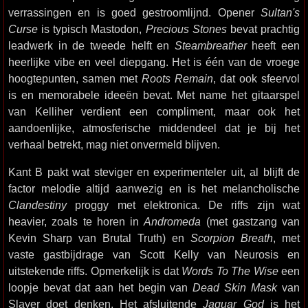
verrassingen en is goed gestroomlijnd. Opener
Sultan's
Curse
is typisch Mastodon,
Precious Stones
bevat prachtig
leadwerk in de tweede helft en
Steambreather
heeft een
heerlijke vibe en veel diepgang. Het is één van de vroege
hoogtepunten, samen met
Roots Remain
, dat ook sfeervol
is en memorabele ideeën bevat. Met name het gitaarspel
van Kelliher verdient een compliment, maar ook het
aandoenlijke, atmosferische middendeel dat je bij het
verhaal betrekt, mag niet onvermeld blijven.
Kant B pakt wat steviger en experimenteler uit, al blijft de
factor melodie altijd aanwezig en is het melancholische
Clandestiny
proggy met elektronica. De riffs zijn wat
heavier, zoals te horen in
Andromeda
(met gastzang van
Kevin Sharp van Brutal Truth) en
Scorpion Breath
, met
vaste gastbijdrage van Scott Kelly van Neurosis en
uitstekende riffs. Opmerkelijk is dat
Words To The Wise
een
loopje bevat dat aan het begin van
Dead Skin Mask
van
Slayer doet denken. Het afsluitende
Jaguar God
is het