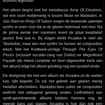
drumfills tegenaan.
Het album begint met het melodieuze
Army Of Electrons
,
dat een soort middenweg is tussen Muse en Mastodon. In
Gas Giant
en
Rings Of Saturn
zorgen de stuwende uptempo
synths er even voor dat je de gitaren helemaal niet mist. Na
de prima eerste vier nummers levert de plaat kwalitatief
gezien flink wat in. Bij vlagen klinkt Arcadea te veel als
‘Mastodon, maar dan met synths’ en komen de composities
tekort. Met het Kraftwerk-achtige
Through The Eyes Of
Pisces
(inclusief vocoder-zang van Dailor) en
Magnificent
Façade
(de meest complete en best uitgewerkte track van
het album) krijgt het album gelukkig nog een positief einde.
De doelgroep die met een album als
Arcadea
uit de voeten
kan, lijkt beperkt. Zo zal het gebrek aan gitaren menig
metalfan afschrikken. Mastodon-fans zullen de composities
wellicht niet uitdagend genoeg vinden. Liefhebbers van
synth-georiënteerde albums hebben hiermee nog de
meeste kans van slagen.
Arcadea
is hoe dan ook een