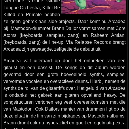
Met Gone Is Gone, Giraffe
Tongue Orchestra, Killer Be
Killed en Primate hebben
ze geen gebrek aan side-projects. Daar komt nu Arcadea
bij. Mastodon-drummer Brann Dailor vormt samen met Core
Atoms (keyboards, samples, zang) en Raheem Amlani
(keyboards, zang) de line-up. Via Relapse Records brengt
Arcadea zijn gewaagde, zelfgetitelde debuut uit.
Arcadea valt uiteraard op door het ontbreken van een
gitarist en een bassist. De songs op dit album worden
gevormd door een grote hoeveelheid synths, samples,
vervormde vocalen en overactieve drums. Hierbij nemen de
synths de rol van de gitaarriffs over. Het geluid van
Arcadea
is ondanks het gebrek aan gitaren opvallend heavy. De
songstructuren vertonen erg veel overeenkomsten met die
van Mastodon. Ook Dailors manier van drummen ligt op de
deze plaat in de lijn van zijn bijdrages op Mastodon-albums.
Brann drumt ook nu hyperactief en gooit er regelmatig extra