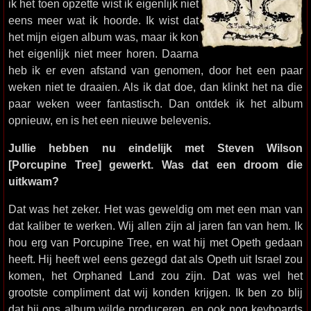
ik het toen opzette wist ik eigenlijk niet
eens meer wat ik hoorde. Ik wist dat
het mijn eigen album was, maar ik kon
het eigenlijk niet meer horen. Daarna
heb ik er even afstand van genomen, door het een paar
weken niet te draaien. Als ik dat doe, dan klinkt het na die
paar weken weer fantastisch. Dan ontdek ik het album
opnieuw, en is het een nieuwe belevenis.
Jullie hebben nu eindelijk met Steven Wilson
[Porcupine Tree] gewerkt. Was dat een droom die
uitkwam?
Dat was het zeker. Het was geweldig om met een man van
dat kaliber te werken. Wij allen zijn al jaren fan van hem. Ik
hou erg van Porcupine Tree, en wat hij met Opeth gedaan
heeft. Hij heeft wel eens gezegd dat als Opeth uit Israel zou
komen, het Orphaned Land zou zijn. Dat was wel het
grootste compliment dat wij konden krijgen. Ik ben zo blij
dat hij ons album wilde produceren, en ook nog keyboards