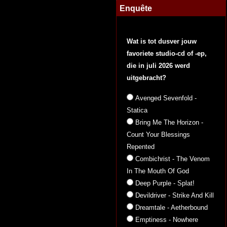
Enquête
Wat is tot dusver jouw
favoriete studio-cd of -ep,
die in juli 2026 werd
uitgebracht?
Avenged Sevenfold -
Statica
Bring Me The Horizon -
Count Your Blessings
Repented
Combichrist - The Venom
In The Mouth Of God
Deep Purple - Splat!
Devildriver - Strike And Kill
Dreamtale - Aetherbound
Emptiness - Nowhere