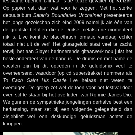
festival te openen. Ditmaal is de keuze gevallen op
Ketzer
.
Op papier valt daar wat voor te zeggen. Met het sterke
debuutalbum
Satan’s Boundaries Unchained
presenteerde
het jonge gezelschap zich eind 2009 namelijk als één van
de grootste beloften die de Duitse metalscène momenteel
rijk is. Live komt de black/thrash formatie vandaag echter
totaal niet uit de verf. Het gitaargeluid staat veel te zacht,
terwijl het aan Slayer herinnerende gitaarwerk nou juist het
beste onderdeel van de band is. De drums en met name de
vocalen zijn bij dit optreden in de geluidsmix veel te
overheersend, waardoor (op cd superstrakke) nummers als
To Each Saint His Castle
live helaas niet weten te
overtuigen. De groep zet wel de toon voor het festival door
even stil te staan bij het overlijden van Ronnie James Dio.
We gunnen de sympathieke jongelingen derhalve best een
herkansing, maar zet bij een volgende gelegenheid dan
alsjeblieft wel een deskundige geluidsman achter de
knoppen.