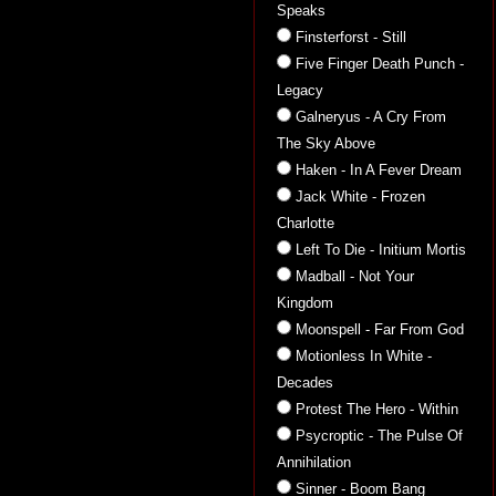
Speaks
Finsterforst - Still
Five Finger Death Punch -
Legacy
Galneryus - A Cry From
The Sky Above
Haken - In A Fever Dream
Jack White - Frozen
Charlotte
Left To Die - Initium Mortis
Madball - Not Your
Kingdom
Moonspell - Far From God
Motionless In White -
Decades
Protest The Hero - Within
Psycroptic - The Pulse Of
Annihilation
Sinner - Boom Bang