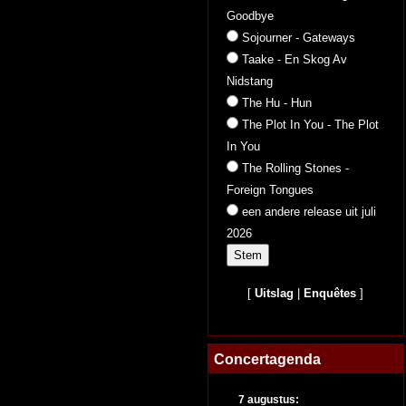
Goodbye
Sojourner - Gateways
Taake - En Skog Av
Nidstang
The Hu - Hun
The Plot In You - The Plot
In You
The Rolling Stones -
Foreign Tongues
een andere release uit juli
2026
[
Uitslag
|
Enquêtes
]
Concertagenda
7 augustus: