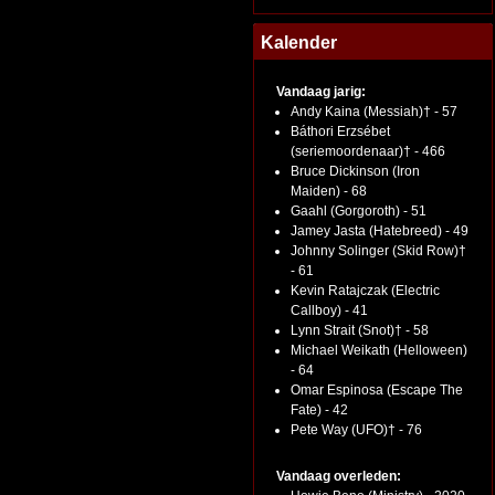
Kalender
Vandaag jarig:
Andy Kaina (Messiah)† - 57
Báthori Erzsébet
(seriemoordenaar)† - 466
Bruce Dickinson (Iron
Maiden) - 68
Gaahl (Gorgoroth) - 51
Jamey Jasta (Hatebreed) - 49
Johnny Solinger (Skid Row)†
- 61
Kevin Ratajczak (Electric
Callboy) - 41
Lynn Strait (Snot)† - 58
Michael Weikath (Helloween)
- 64
Omar Espinosa (Escape The
Fate) - 42
Pete Way (UFO)† - 76
Vandaag overleden: