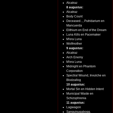
Alcatraz
8 augustus:
Alcatraz
Body Count
Deceased..., Putridarium en
Mancuerda
Elithium en End of the Dream
Luna Kills en Pacemaker
M'era Luna
Wolfmother
9 augustus:
Alcatraz
Arch Enemy
M'era Luna
Midnight en Phantom
Corporation
Spectral Wound, Invulche en
Blodzallog
10 augustus:
Mortal Sin en Hidden Intent
Municipal Waste en
Schizophrenia
11 augustus:
Lagwagon
Sanguisugabogg,