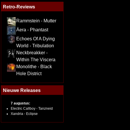
Retro-Reviews
Rammstein - Mutter
Äera - Phantast
Echoes Of A Dying
World - Tribulation
Neckbreakker -
Within The Viscera
Monolithe - Black
Hole District
Nieuwe Releases
7 augustus:
Electric Callboy - Tanzneid
Xandria - Eclipse