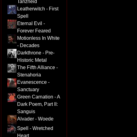
Tanzneid
Leatherwitch - First
Spell
Eternal Evil -
Forever Feared
Motionless In White
- Decades
Darkthrone - Pre-
Historic Metal
The Fifth Alliance -
Stenahoria
Evanescence -
Sanctuary
Green Carnation - A
Dark Poem, Part II:
Sanguis
Alvader - Woede
Spell - Wretched
Heart