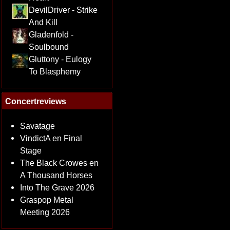
DevilDriver - Strike
And Kill
Gladenfold -
Soulbound
Gluttony - Eulogy
To Blasphemy
Concertreviews
Savatage
VindictA en Final
Stage
The Black Crowes en
A Thousand Horses
Into The Grave 2026
Graspop Metal
Meeting 2026