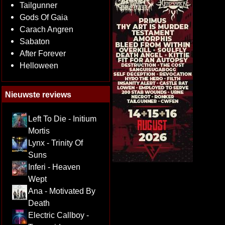
Tailgunner
Gods Of Gaia
Carach Angren
Sabaton
After Forever
Helloween
Nieuwste reviews
Left To Die - Initium
Mortis
Lynx - Trinity Of
Suns
Inferi - Heaven
Wept
Ana - Motivated By
Death
Electric Callboy -