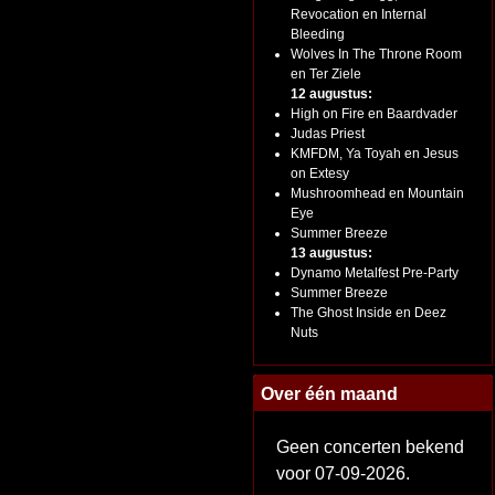
Revocation en Internal
Bleeding
Wolves In The Throne Room
en Ter Ziele
12 augustus:
High on Fire en Baardvader
Judas Priest
KMFDM, Ya Toyah en Jesus
on Extesy
Mushroomhead en Mountain
Eye
Summer Breeze
13 augustus:
Dynamo Metalfest Pre-Party
Summer Breeze
The Ghost Inside en Deez
Nuts
Over één maand
Geen concerten bekend
voor 07-09-2026.