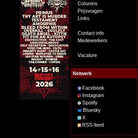
Columns
Prijsvragen
Links
Contact info
Medewerkers
Vacature
Netwerk
Facebook
Instagram
Spotify
Bluesky
X
RSS-feed