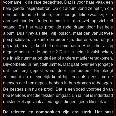
voornamelijk de rare gedachtes. Dat is voor haar vaak een
hele goede inspiratiebron. Op dit album vond ze het fijn om
een rode draad te hebben, een soort guideline waar zij zich
aan wil houden. Ieder nummer is dan wel op zichzelf
staand. En hier was prooi de rode draad door het hele
album. Dus
Prey
als titel, vrij logisch, maar dan vanuit twee
perspectieven. Je kunt een prooi zijn, dus er wordt op jou
gejaagd, maar je kunt het ook omdraaien. Hoe is het als jij
degene bent die de jager is? Dat zijn beide invalshoeken,
die in elk nummer op de één of andere manier terugkomen.
Bijvoorbeeld in het titelnummer. Dat gaat over een jongetje
dat heel erg gepest wordt door zijn ouders. Hij pleegt
zelfmoord en uiteindelijk komt hij terug als geest om de
mensen die hem gepest hebben in hun dromen te belagen.
De pesters zijn nu de prooi. Dat is een goed voorbeeld van
hoe Marloes met die teksten omgaat. En ja, het is inderdaad
duister. Het zijn vaak alledaagse dingen, geen films ofzo.
De teksten en composities zijn erg sterk. Het past