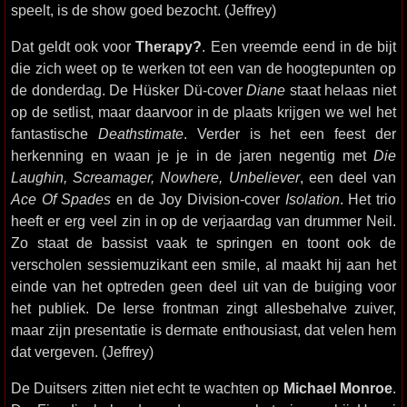
speelt, is de show goed bezocht. (Jeffrey)
Dat geldt ook voor
Therapy?
. Een vreemde eend in de bijt
die zich weet op te werken tot een van de hoogtepunten op
de donderdag. De Hüsker Dü-cover
Diane
staat helaas niet
op de setlist, maar daarvoor in de plaats krijgen we wel het
fantastische
Deathstimate
. Verder is het een feest der
herkenning en waan je je in de jaren negentig met
Die
Laughin, Screamager, Nowhere, Unbeliever
, een deel van
Ace Of Spades
en de Joy Division-cover
Isolation
. Het trio
heeft er erg veel zin in op de verjaardag van drummer Neil.
Zo staat de bassist vaak te springen en toont ook de
verscholen sessiemuzikant een smile, al maakt hij aan het
einde van het optreden geen deel uit van de buiging voor
het publiek. De Ierse frontman zingt allesbehalve zuiver,
maar zijn presentatie is dermate enthousiast, dat velen hem
dat vergeven. (Jeffrey)
De Duitsers zitten niet echt te wachten op
Michael Monroe
.