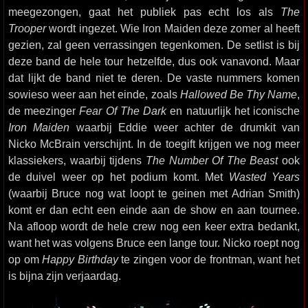
meegezongen, gaat het publiek pas echt los als
The
Trooper
wordt ingezet. Wie Iron Maiden deze zomer al heeft
gezien, zal geen verrassingen tegenkomen. De setlist is bij
deze band de hele tour hetzelfde, dus ook vanavond. Maar
dat lijkt de band niet te deren. De vaste nummers komen
sowieso weer aan het einde, zoals
Hallowed Be Thy Name
,
de meezinger
Fear Of The Dark
en natuurlijk het iconische
Iron Maiden
waarbij Eddie weer achter de drumkit van
Nicko McBrain verschijnt. In de toegift krijgen we nog meer
klassiekers, waarbij tijdens
The Number Of The Beast
ook
de duivel weer op het podium komt. Met
Wasted Years
(waarbij Bruce nog wat loopt te geinen met Adrian Smith)
komt er dan echt een einde aan de show en aan tournee.
Na afloop wordt de hele crew nog een keer extra bedankt,
want het was volgens Bruce een lange tour. Nicko roept nog
op om
Happy Birthday
te zingen voor de frontman, want het
is bijna zijn verjaardag.