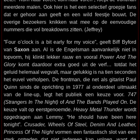
meerdere malen. Ook hier is het een selectief groepje fans
dat er gehoor aan geeft en een wild feestje bouwt. De
overige bezoekers knikken wat mee op de eenvoudige
nummers die vol breakdowns zitten. (Jeffrey)
”Four o’clock is a bit early for my voice”, geeft Biff Byford
van
Saxon
aan. Al is de Engelsman aanvankelijk niet in
topvorm, hij klinkt lekker rauw en vooral
Power And The
Glory
komt daardoor extra goed uit de verf… totdat het
geluid helemaal wegvalt, maar gelukkig is na tien seconden
het euvel verholpen. De frontman, die net als gitarist Paul
Quinn sinds de oprichting in 1977 al onderdeel uitmaakt
van de line-up, legt het publiek een keuze voor.
747
(Strangers In The Night)
of
And The Bands Played On
. De
keuze valt op eerstgenoemde.
Heavy Metal Thunder
wordt
opgedragen aan Lemmy. “He should have been here
tonight”.
Crusader, Wheels Of Steel, Denim And Leather,
Princess Of The Night
vormen een fantastisch slot van een
sterk optreden dat niet iedereen kan volgen, want de