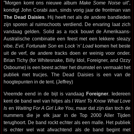
”Morgen komt ons nieuwe album
Make Some Noise
uit”,
kondigt John Corabi aan, sinds vorig jaar de frontman van
The Dead Daisies
. Hij heeft net als de andere bandleden
zijn sporen al ruimschoots verdiend. De ervaring laat zich
vandaag gelden. Solid as a rock bouwt de Amerikaans-
Australische combinatie een feest met een lekkere sleazy
vibe.
Evil, Fortunate Son
en
Lock ‘n’ Load
komen het beste
uit de verf, de andere tracks doen er weinig voor onder.
Brian Tichy (for Whitesnake, Billy Idol, Foreigner, and Ozzy
Osbourne) is een beest achter het drumstel en vermaakt het
publiek met trucjes. The Dead Daisies is een van de
hoogtepunten in de tent. (Jeffrey)
Vreemde eend in de bijt is vandaag
Foreigner
. Iedereen
kent de band wel van hitjes als
I Want To Know What Love
Is
en
Waiting For A Girl Like You
, maar dat zijn dan toch de
nummers die je elk jaar in de Top 2000 Aller Tijden
terughoort. De band rockt echter als een malle. Het publiek
is echter wel wat afwachtend als de band begint met