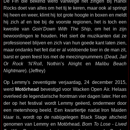
De Fin die bekend werd vanwege het zingen bij Hanoi
Rocks doet van alles om het tij te keren, maar ook al springt
hij heen en weer, klimt hij tot grote hoogte in boxen en meldt
hij zich af en toe bij de voorste regionen, het is toch een
kwestie van
Goin’Down With The Ship
, om het in zijn
bewoordingen te houden. Het siert de muzikanten dat ze
professioneel blijven en zich van hun goede kant laten zien,
maar ondanks het feit dat er al voldoende bier in de man zit,
barst er geen feest los met de meezingnummers (
Dead, Jail
Or Rock ‘N’Roll
, Nothin’s Alright en
Malibu Beach
Nightmare
). (Jeffrey)
Op Lemmy's zeventigste verjaardag, 24 december 2015,
werd
Motörhead
bevestigd voor Wacken Open Air. Helaas
overleed de legendarische frontman vier dagen later. Her en
der op het festival wordt Lemmy geëerd, ondermeer door
een metershoog beeld. Een kwartiertje nadat Iron Maiden
klaar is, wordt op de nabijgelegen Black Stage afscheid
genomen van Lemmy en Motörhead.
Born To Lose - Lived