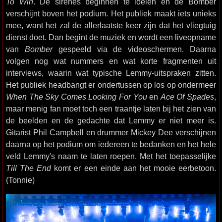
To Win
. De sirenes beginnen te loeien en de Bomber
verschijnt boven het podium. Het publiek maakt iets unieks
mee, want het zal de allerlaatste keer zijn dat het vliegtuig
dienst doet. Dan begint de muziek en wordt een liveopname
van
Bomber
gespeeld via de videoschermen. Daarna
volgen nog wat nummers en wat korte fragmenten uit
interviews, waarin wat typische Lemmy-uitspraken zitten.
Het publiek headbangt er ondertussen op los op ondermeer
When The Sky Comes Looking For You
en
Ace Of Spades
,
maar menig fan moet toch een traantje laten bij het zien van
de beelden en de gedachte dat Lemmy er niet meer is.
Gitarist Phil Campbell en drummer Mickey Dee verschijnen
daarna op het podium om iedereen te bedanken en het hele
veld Lemmy's naam te laten roepen. Met het toepasselijke
Till The End
komt er een einde aan het mooie eerbetoon.
(Tonnie)