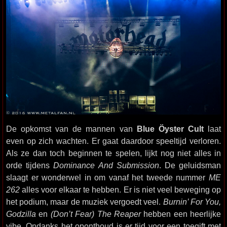
De opkomst van de mannen van
Blue Öyster Cult
laat
even op zich wachten. Er gaat daardoor speeltijd verloren.
Als ze dan toch beginnen te spelen, lijkt nog niet alles in
orde tijdens
Dominance And Submission
. De geluidsman
slaagt er wonderwel in om vanaf het tweede nummer
ME
262
alles voor elkaar te hebben. Er is niet veel beweging op
het podium, maar de muziek vergoedt veel.
Burnin’ For You,
Godzilla
en
(Don’t Fear) The Reaper
hebben een heerlijke
vibe. Ondanks het oponthoud is er tijd voor een toegift met