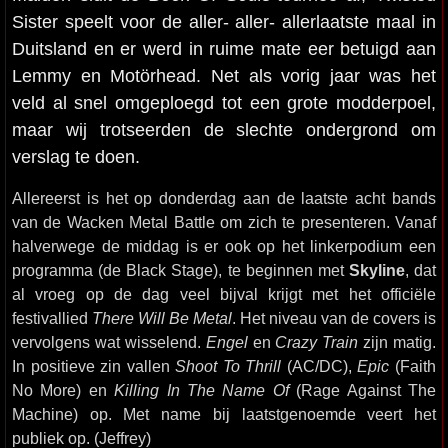
Sister speelt voor de aller- aller- allerlaatste maal in
Duitsland en er werd in ruime mate eer betuigd aan
Lemmy en Motörhead. Net als vorig jaar was het
veld al snel omgeploegd tot een grote modderpoel,
maar wij trotseerden de slechte ondergrond om
verslag te doen.
Allereerst is het op donderdag aan de laatste acht bands
van de Wacken Metal Battle om zich te presenteren. Vanaf
halverwege de middag is er ook op het linkerpodium een
programma (de Black Stage), te beginnen met
Skyline
, dat
al vroeg op de dag veel bijval krijgt met het officiële
festivallied
There Will Be Metal
. Het niveau van de covers is
vervolgens wat wisselend.
Engel
en
Crazy Train
zijn matig.
In positieve zin vallen
Shoot To Thrill
(AC/DC),
Epic
(Faith
No More) en
Killing In The Name Of
(Rage Against The
Machine) op. Met name bij laatstgenoemde veert het
publiek op. (Jeffrey)