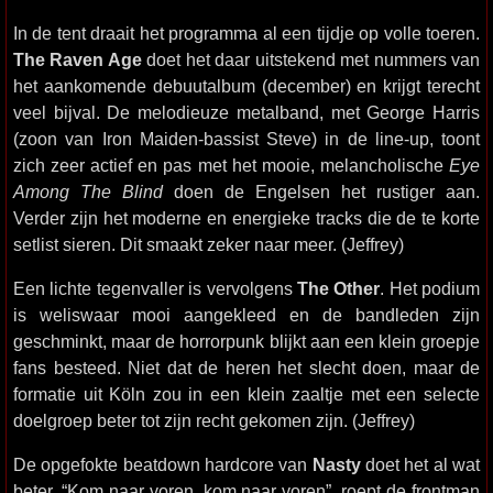
In de tent draait het programma al een tijdje op volle toeren.
The Raven Age
doet het daar uitstekend met nummers van
het aankomende debuutalbum (december) en krijgt terecht
veel bijval. De melodieuze metalband, met George Harris
(zoon van Iron Maiden-bassist Steve) in de line-up, toont
zich zeer actief en pas met het mooie, melancholische
Eye
Among The Blind
doen de Engelsen het rustiger aan.
Verder zijn het moderne en energieke tracks die de te korte
setlist sieren. Dit smaakt zeker naar meer. (Jeffrey)
Een lichte tegenvaller is vervolgens
The Other
. Het podium
is weliswaar mooi aangekleed en de bandleden zijn
geschminkt, maar de horrorpunk blijkt aan een klein groepje
fans besteed. Niet dat de heren het slecht doen, maar de
formatie uit Köln zou in een klein zaaltje met een selecte
doelgroep beter tot zijn recht gekomen zijn. (Jeffrey)
De opgefokte beatdown hardcore van
Nasty
doet het al wat
beter. “Kom naar voren, kom naar voren”, roept de frontman