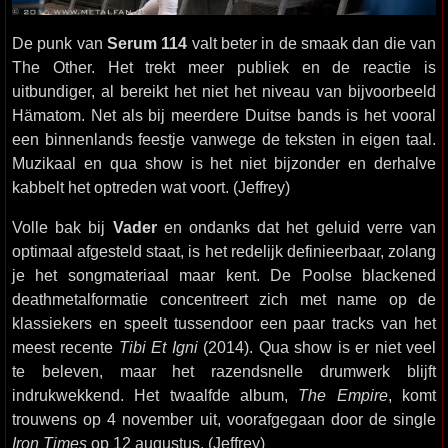
De punk van
Serum 114
valt beter in de smaak dan die van
The Other. Het trekt meer publiek en de reactie is
uitbundiger, al bereikt het niet het niveau van bijvoorbeeld
Hämatom. Net als bij meerdere Duitse bands is het vooral
een binnenlands feestje vanwege de teksten in eigen taal.
Muzikaal en qua show is het niet bijzonder en derhalve
kabbelt het optreden wat voort. (Jeffrey)
Volle bak bij
Vader
en ondanks dat het geluid verre van
optimaal afgesteld staat, is het redelijk definieerbaar, zolang
je het songmateriaal maar kent. De Poolse blackened
deathmetalformatie concentreert zich met name op de
klassiekers en speelt tussendoor een paar tracks van het
meest recente
Tibi Et Igni
(2014). Qua show is er niet veel
te beleven, maar het razendsnelle drumwerk blijft
indrukwekkend. Het twaalfde album,
The Empire
, komt
trouwens op 4 november uit, voorafgegaan door de single
Iron Times
op 12 augustus. (Jeffrey)