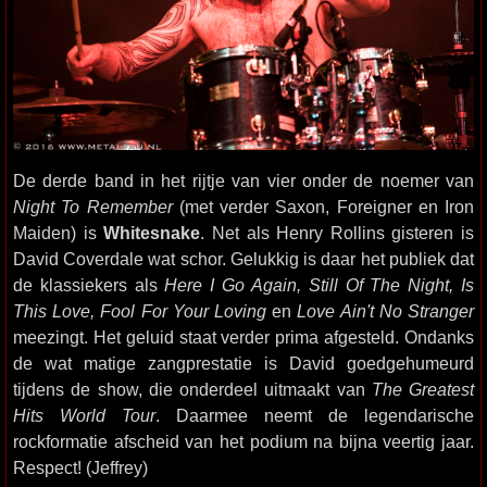
De derde band in het rijtje van vier onder de noemer van
Night To Remember
(met verder Saxon, Foreigner en Iron
Maiden) is
Whitesnake
. Net als Henry Rollins gisteren is
David Coverdale wat schor. Gelukkig is daar het publiek dat
de klassiekers als
Here I Go Again, Still Of The Night, Is
This Love, Fool For Your Loving
en
Love Ain't No Stranger
meezingt. Het geluid staat verder prima afgesteld. Ondanks
de wat matige zangprestatie is David goedgehumeurd
tijdens de show, die onderdeel uitmaakt van
The Greatest
Hits World Tour
. Daarmee neemt de legendarische
rockformatie afscheid van het podium na bijna veertig jaar.
Respect! (Jeffrey)