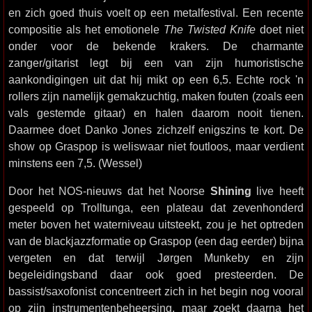
en zich goed thuis voelt op een metalfestival. Een recente
compositie als het emotionele
The Twisted Knife
doet niet
onder voor de bekende krakers. De charmante
zanger/gitarist legt bij een van zijn humoristische
aankondigingen uit dat hij mikt op een 6,5. Echte rock 'n
rollers zijn namelijk gemakzuchtig, maken fouten (zoals een
vals gestemde gitaar) en halen daarom nooit tienen.
Daarmee doet Danko Jones zichzelf enigszins te kort. De
show op Graspop is weliswaar niet foutloos, maar verdient
minstens een 7,5. (Wessel)
Door het NOS-nieuws dat het Noorse
Shining
live heeft
gespeeld op Trolltunga, een plateau dat zevenhonderd
meter boven het waterniveau uitsteekt, zou je het optreden
van de blackjazzformatie op Graspop (een dag eerder) bijna
vergeten en dat terwijl Jørgen Munkeby en zijn
begeleidingsband daar ook goed presteerden. De
bassist/saxofonist concentreert zich in het begin nog vooral
op zijn instrumentenbeheersing, maar zoekt daarna het