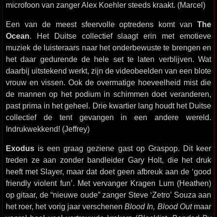
microfoon van zanger Alex Koehler steeds kraakt. (Marcel)
Een van de meest sfeervolle optredens komt van
The
Ocean
. Het Duitse collectief slaagt erin met emotieve
muziek de luisteraars naar het onderbewuste te brengen en
het daar gedurende de hele set te laten verblijven. Wat
daarbij uitstekend werkt, zijn de videobeelden van een blote
vrouw en vissen. Ook de overmatige hoeveelheid mist die
de mannen op het podium in schimmen doet veranderen,
past prima in het geheel. Drie kwartier lang houdt het Duitse
collectief de tent gevangen in een andere wereld.
Indrukwekkend! (Jeffrey)
Exodus
is een graag geziene gast op Graspop. Dit keer
treden ze aan zonder bandleider Gary Holt, die het druk
heeft met Slayer, maar dat doet geen afbreuk aan de ‘good
friendly violent fun’. Met vervanger Kragen Lum (Heathen)
op gitaar, de “nieuwe oude” zanger Steve ‘Zetro’ Souza aan
het roer, het vorig jaar verschenen
Blood In, Blood Out
maar