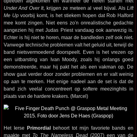
optreden afgekomen en wanneer de heren starten met
Under And Over It
, krijgen ze meteen al veel bijval. Als
Lift
Me Up
voorbij komt, is het stiekem hopen dat Rob Halford
mee komt zingen. Niet eens zo'n onrealistische gedachte
aangezien hij met Judas Priest vandaag ook aanwezig is.
Echter is hij niet te horen, maar de bandleden zelf ook niet.
Vanwege technische problemen valt het geluid uit, terwijl de
band nietsvermoedend doorspeelt. Even is het vrezen op
een uitbarsting van Ivan Moody, zoals hij onlangs goed
demonstreerde, maar hij pakt het als een vakman op. De
show gaat verder door zonder problemen en er valt weinig
op aan te merken. Het enige nadeel aan de set is dat de
band zich veelal concentreert op softere meezinghits in
plaats van de hardere krakers. (Marcel)
Het Ierse
Primordial
behoort tot mijn favoriete bands en
maakte met
To The Nameless Dead
(2007) een van de