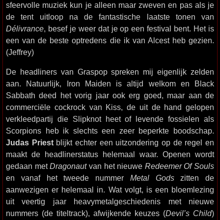
sfeervolle muziek kun je alleen maar zweven en pas als je
de tent uitloop na de fantastische laatste tonen van
Délivrance
, besef je weer dat je op een festival bent. Het is
een van de beste optredens die ik van Alcest heb gezien.
(Jeffrey)
De headliners van Graspop spreken mij eigenlijk zelden
aan. Natuurlijk, Iron Maiden is altijd welkom en Black
Sabbath deed het vorig jaar ook erg goed, maar aan de
commerciële cockrock van Kiss, de uit de hand gelopen
verkleedpartij die Slipknot heet of levende fossielen als
Scorpions heb ik slechts een zeer beperkte boodschap.
Judas Priest
blijkt echter een uitzondering op de regel en
maakt de headlinerstatus helemaal waar. Openen wordt
gedaan met
Dragonaut
van het nieuwe
Redeemer Of Souls
en vanaf het tweede nummer
Metal Gods
zitten de
aanwezigen er helemaal in. Wat volgt, is een bloemlezing
uit veertig jaar heavymetalgeschiedenis met nieuwe
nummers (de titeltrack), afwijkende keuzes (
Devil’s Child
)