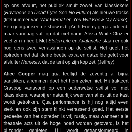
op ons afvuurt, het publiek smult zowel van klassiekers
(
Ravenous
en
Dead Eyes See No Future
) als nieuwe tracks
(titelnummer van
War Eternal
en
You Will Know My Name
).
Een georganiseerde show is bij Arch Enemy gegarandeerd,
maar vandaag valt op dat met name Alissa White-Gluz er
veel zin in heeft. Met
Stolen Life
en
Avalanche
staan er ook
nog eens twee verrassingen op de setlist. Het geeft het
optreden net dat kleine beetje extra en datzelfde geldt voor
afsluiter
Nemesis
, dat de tent op zijn kop zet. (Jeffrey)
Alice Cooper
mag qua leeftijd de zeventig al bijna
aantikken, afremmen doet het hem zeker niet. Hij trakteert
Graspop vanavond op een ouderwetse setlist vol met
klassiekers, waarbij er natuurlijk weer van alles uit de kast
wordt getrokken. Qua performance is hij nog altijd even
sterk en ook zijn stem klinkt verrassend goed. Het eerste
gedeelte van het optreden is vrij rustig, maar wanneer alle
theatrale acts uit de hoge hoed worden getoverd, is het
bijzonder genieten. Hij wordt getransformeerd in