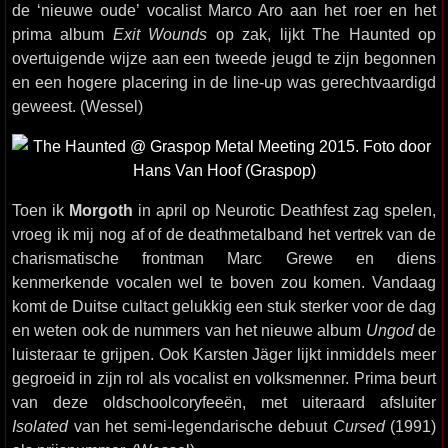
de ‘nieuwe oude’ vocalist Marco Aro aan het roer en het
prima album
Exit Wounds
op zak, lijkt The Haunted op
overtuigende wijze aan een tweede jeugd te zijn begonnen
en een hogere placering in de line-up was gerechtvaardigd
geweest. (Wessel)
Toen ik
Morgoth
in april op Neurotic Deathfest zag spelen,
vroeg ik mij nog af of de deathmetalband het vertrek van de
charismatische frontman Marc Grewe en diens
kenmerkende vocalen wel te boven zou komen. Vandaag
komt de Duitse cultact gelukkig een stuk sterker voor de dag
en weten ook de nummers van het nieuwe album
Ungod
de
luisteraar te grijpen. Ook Karsten Jäger lijkt inmiddels meer
gegroeid in zijn rol als vocalist en volksmenner. Prima beurt
van deze oldschoolcoryfeeën, met uiteraard afsluiter
Isolated
van het semi-legendarische debuut
Cursed
(1991)