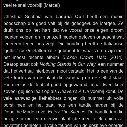
veel te snel voorbij! (Marcel)
Christina Scabbia van
Lacuna Coil
heeft een mooie
boodschap die goed valt bij de goedgevulde Marqee. Ze
drukt ons op het hart dat we vooral onze eigen droom
moeten volgen en in onszelf moeten geloven ongeacht wat
iedereen tegen ons zegt. Die houding heeft de Italiaanse
‘gothic’ rock/metalformatie gebracht tot waar ze nu zijn met
het meest recente album
Broken Crown Halo
(2014).
Daarop staat ook
Nothing Stands In Our Way
, een nummer
dat het verhaal hierboven mooi vertaald. Het is een van de
vele tracks van die plaat die vandaag op de setlist staat.
Hiermee is de tent al goed opgewarmd, maar twee keer
zoveel gejuich laait op als
Heaven’s A Lie
voorbij komt. De
vele aanwezige liefhebbers zingen dit nummer uit volle
borst mee en het gaat nog een tandje harder bij de
Depeche Mode-cover
Enjoy The Silence
. De bandleden die
bezig zijn met een nieuwe plaat (die meer elektronica zal
bevatten) genieten in volle teugen van de positieve energie