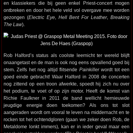
en klassiekers die bij geen enkel Priest-concert mogen
ontbreken en door het hele veld vol overgave mee worden
gezongen (
Electric Eye
,
Hell Bent For Leather
,
Breaking
The Law
).
Rob Halford’s status als coolste leernicht ter wereld blijft
onaangetast en de man is ook nog eens opvallend goed bij
stem. Zelfs het nog altijd flitsende
Painkiller
wordt tot een
goed einde gebracht! Waar Halford in 2008 de concerten
nog zittend op een troon afwerkte, spoedt hij zich nu over
het podium, te voet of op zijn motor. Heeft de komst van
Richie Faulkner in 2011 de band wellicht hernieuwde
jeugdige energie doen toekomen? Als ons tot slot
aangeraden wordt om vooral te leven na middernacht en te
rocken tot het ochtendgloren (gaan we zeker doen Rob, de
Metaldome lonkt immers), kan er in ieder geval maar een