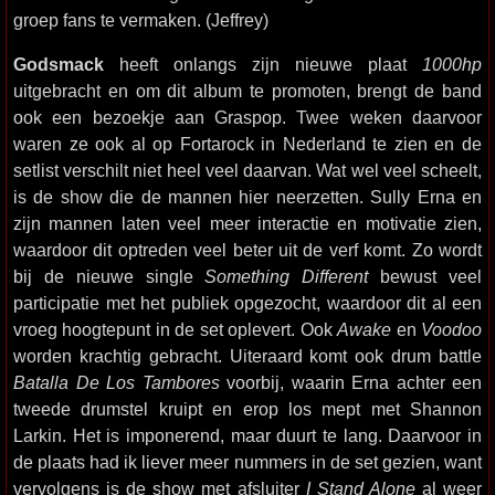
groep fans te vermaken. (Jeffrey)
Godsmack
heeft onlangs zijn nieuwe plaat
1000hp
uitgebracht en om dit album te promoten, brengt de band
ook een bezoekje aan Graspop. Twee weken daarvoor
waren ze ook al op Fortarock in Nederland te zien en de
setlist verschilt niet heel veel daarvan. Wat wel veel scheelt,
is de show die de mannen hier neerzetten. Sully Erna en
zijn mannen laten veel meer interactie en motivatie zien,
waardoor dit optreden veel beter uit de verf komt. Zo wordt
bij de nieuwe single
Something Different
bewust veel
participatie met het publiek opgezocht, waardoor dit al een
vroeg hoogtepunt in de set oplevert. Ook
Awake
en
Voodoo
worden krachtig gebracht. Uiteraard komt ook drum battle
Batalla De Los Tambores
voorbij, waarin Erna achter een
tweede drumstel kruipt en erop los mept met Shannon
Larkin. Het is imponerend, maar duurt te lang. Daarvoor in
de plaats had ik liever meer nummers in de set gezien, want
vervolgens is de show met afsluiter
I Stand Alone
al weer