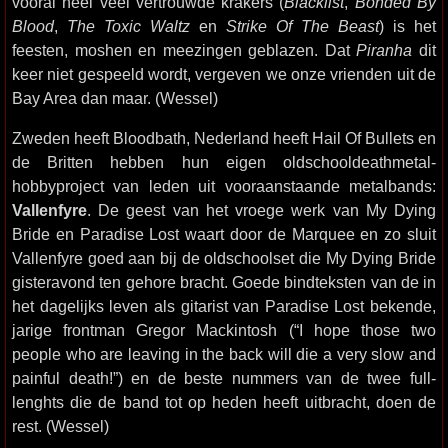
vooral heel veel vertrouwde krakers (
Blacklist
,
Bonded By
Blood
,
The Toxic Waltz
en
Strike Of The Beast
) is het
feesten, moshen en meezingen geblazen. Dat
Piranha
dit
keer niet gespeeld wordt, vergeven we onze vrienden uit de
Bay Area dan maar. (Wessel)
Zweden heeft Bloodbath, Nederland heeft Hail Of Bullets en
de Britten hebben hun eigen oldschooldeathmetal-
hobbyproject van leden uit vooraanstaande metalbands:
Vallenfyre
. De geest van het vroege werk van My Dying
Bride en Paradise Lost waart door de Marquee en zo sluit
Vallenfyre goed aan bij de oldschoolset die My Dying Bride
gisteravond ten gehore bracht. Goede bindteksten van de in
het dagelijks leven als gitarist van Paradise Lost bekende,
jarige frontman Gregor Mackintosh (“I hope those two
people who are leaving in the back will die a very slow and
painful death!”) en de beste nummers van de twee full-
lenghts die de band tot op heden heeft uitbracht, doen de
rest. (Wessel)