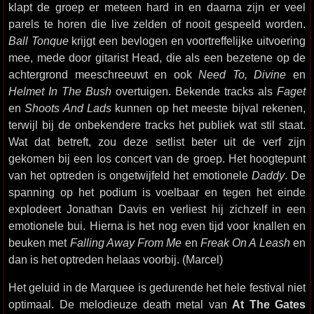
klapt de groep er meteen hard in en daarna zijn er veel
parels te horen die live zelden of nooit gespeeld worden.
Ball Tonque
krijgt een bevlogen en voortreffelijke uitvoering
mee, mede door gitarist Head, die als een bezetene op de
achtergrond meeschreeuwt en ook
Need To, Divine
en
Helmet In The Bush
overtuigen. Bekende tracks als
Faget
en
Shoots And Lads
kunnen op het meeste bijval rekenen,
terwijl bij de onbekendere tracks het publiek wat stil staat.
Wat dat betreft, zou deze setlist beter uit de verf zijn
gekomen bij een los concert van de groep. Het hoogtepunt
van het optreden is ongetwijfeld het emotionele
Daddy
. De
spanning op het podium is voelbaar en tegen het einde
explodeert Jonathan Davis en verliest hij zichzelf in een
emotionele bui. Hierna is het nog even tijd voor knallen en
beuken met
Falling Away From Me
en
Freak On A Leash
en
dan is het optreden helaas voorbij. (Marcel)
Het geluid in de Marquee is gedurende het hele festival niet
optimaal. De melodieuze death metal van
At The Gates