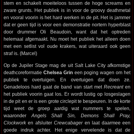
stem en schakelt moeiteloos tussen de hoge screams en
zware grunts. Het publiek is in voor de groovy deathmetal
en vooral voorin is het hard werken in de pit. Het is jammer
dat er geen tijd is voor een demonstratie nortern hyperblast
door drummer Oli Beaudoin, want dat het optreden
helemaal afgemaakt. Nu moet het publiek het alleen doen
met een setlist vol oude krakers, wat uiteraard ook geen
straf is. (Marcel)
Op de Jupiler Stage mag de uit Salt Lake City afkomstige
deathcoreformatie
Chelsea Grin
een poging wagen om het
publiek te overtuigen. En overtuigen dat doen ze.
Genadeloos hard gaat de band van start met
Recreant
en
het publiek voorin gaat los. Er wordt lustig op losgeslagen
in de pit en er is een grote circlepit te bespeuren. In de korte
tijd weet de groep aardig wat nummers te spelen,
waaronder
Angels Shall Sin, Demons Shall Pray,
Clockwork
en afsluiter
Crewcabager
en laat daarmee een
goede indruk achter. Het enige vervelende is dat de