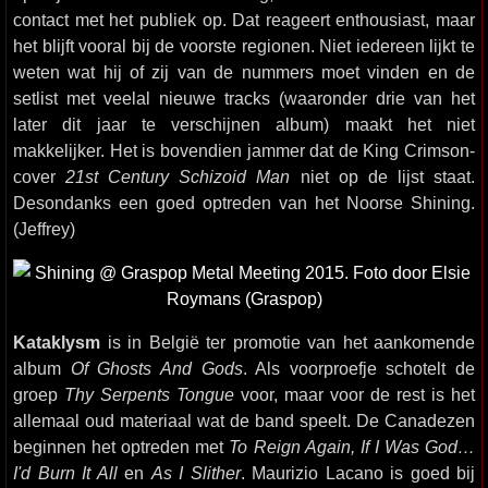
contact met het publiek op. Dat reageert enthousiast, maar
het blijft vooral bij de voorste regionen. Niet iedereen lijkt te
weten wat hij of zij van de nummers moet vinden en de
setlist met veelal nieuwe tracks (waaronder drie van het
later dit jaar te verschijnen album) maakt het niet
makkelijker. Het is bovendien jammer dat de King Crimson-
cover
21st Century Schizoid Man
niet op de lijst staat.
Desondanks een goed optreden van het Noorse Shining.
(Jeffrey)
Kataklysm
is in België ter promotie van het aankomende
album
Of Ghosts And Gods
. Als voorproefje schotelt de
groep
Thy Serpents Tongue
voor, maar voor de rest is het
allemaal oud materiaal wat de band speelt. De Canadezen
beginnen het optreden met
To Reign Again, If I Was God…
I'd Burn It All
en
As I Slither
. Maurizio Lacano is goed bij