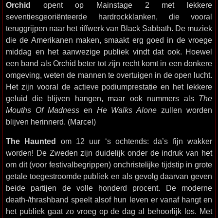
Orchid
opent op Mainstage 2 met lekkere
seventiesgeoriënteerde hardrockklanken, die vooral
teruggrijpen naar het riffwerk van Black Sabbath. De muziek
die de Amerikanen maken, smaakt erg goed in de vroege
middag en het aanwezige publiek vindt dat ook. Hoewel
een band als Orchid beter tot zijn recht komt in een donkere
omgeving, weten de mannen te overtuigen in de open lucht.
Het zijn vooral de actieve podiumprestatie en het lekkere
geluid die blijven hangen, maar ook nummers als
The
Mouths Of Madness
en
He Walks Alone
zullen worden
blijven herinnerd. (Marcel)
The Haunted
om 12 uur ‘s ochtends: da’s fijn wakker
worden! De Zweden zijn duidelijk onder de indruk van het
om dit (voor festivalbegrippen) onchristelijke tijdstip in grote
getale toegestroomde publiek en als gevolg daarvan geven
beide partijen de volle honderd procent. De moderne
death-/thrashband speelt alsof hun leven er vanaf hangt en
het publiek gaat zo vroeg op de dag al behoorlijk los. Met