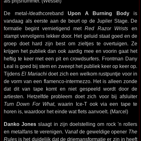
als prijsnummer. (Wessel)
De metal-/deathcoreband
Upon A Burning Body
is
vandaag als eerste aan de beurt op de Jupiler Stage. De
formatie begint vernietigend met
Red Razor Wrists
en
stampt vervolgens lekker door. Het geluid staat goed en de
groep doet hard zijn best om zieltjes te overtuigen. Ze
krijgen het publiek dan ook aardig mee en voorin gaat het
heftig te keer met een pit en crowdsurfers. Frontman Dany
Leal is goed bij stem en zweept het publiek keer op keer op.
Tijdens
El Mariachi
doet zich een welkom rustpuntje voor in
de vorm van een flamenco-intermezzo. Het is alleen zonde
dat dit van tape komt en niet gespeeld wordt door de
artiesten. Hetzelfde probleem doet zich voor bij afsluiter
Turn Down For What
, waarin Ice-T ook via een tape te
horen is, waardoor het einde wat flets aanvoelt. (Marcel)
Danko Jones
slaagt in zijn doelstelling om rock 'n rollers
en metalfans te verenigen. Vanaf de geweldige opener
The
Rules
is het duidelijk dat de driemansformatie er zin in heeft