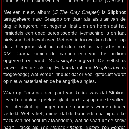
conclusie getrokken worden: “The Priest is back!” (Wessel)
Met een nieuw album (
.5 The Gray Chapter
) is
Slipknot
teruggekeerd naar Graspop om daar als afsluiter van de
dag te fungeren. Het negental laat zien en horen dat het
inmiddels een goed geregisseerde livemachine is en laat
niets aan het toeval over. Met een indrukwekkend decor op
de achtergrond start het optreden met het tragische intro
XIX
. Daarna komen de mannen een voor het podium
opgerend en wordt
Sarcastrophe
ingezet. De setlist is
vrijwel identiek als op Fortarock (alleen
People=Shit
is
toegevoegd) wat verder inhoudt dat er veel gefocust wordt
op nieuw materiaal en de belangrijke singles.
Waar op Fortarock een punt van kritiek was dat Slipknot
teveel op routine speelde, lijkt dit op Graspop mee te vallen.
De intensiteit ligt hoger en de nummers worden bruter
vertolkt. Wel is het jammer dat de bandleden na bijna elke
track van het podium afwandelen, wat de vaart uit de show
haalt. Tracks als
The Heretic Anthem, Before You Forget,