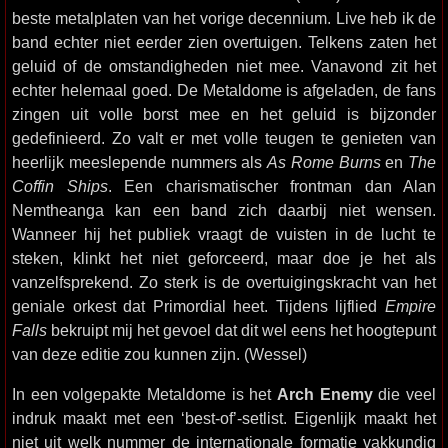
beste metalplaten van het vorige decennium. Live heb ik de
band echter niet eerder zien overtuigen. Telkens zaten het
geluid of de omstandigheden niet mee. Vanavond zit het
echter helemaal goed. De Metaldome is afgeladen, de fans
zingen uit volle borst mee en het geluid is bijzonder
gedefinieerd. Zo valt er met volle teugen te genieten van
heerlijk meeslepende nummers als
As Rome Burns
en
The
Coffin Ships
. Een charismatischer frontman dan Alan
Nemtheanga kan een band zich daarbij niet wensen.
Wanneer hij het publiek vraagt de vuisten in de lucht te
steken, klinkt het niet geforceerd, maar doe je het als
vanzelfsprekend. Zo sterk is de overtuigingskracht van het
geniale orkest dat Primordial heet. Tijdens lijflied
Empire
Falls
bekruipt mij het gevoel dat dit wel eens het hoogtepunt
van deze editie zou kunnen zijn. (Wessel)
In een volgepakte Metaldome is het
Arch Enemy
die veel
indruk maakt met een ‘best-of’-setlist. Eigenlijk maakt het
niet uit welk nummer de internationale formatie vakkundig