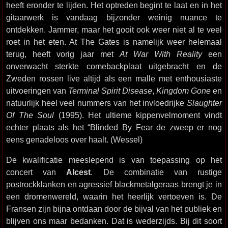
heeft eronder te lijden. Het optreden begint te laat en in het
gitaarwerk is vandaag bijzonder weinig nuance te
ontdekken. Jammer, maar het gooit ook weer niet al te veel
roet in het eten. At The Gates is namelijk weer helemaal
terug, heeft vorig jaar met
At War With Reality
een
onverwacht sterkte comebackplaat uitgebracht en de
Zweden rossen live altijd als een malle met enthousiaste
uitvoeringen van
Terminal Spirit Disease
,
Kingdom Gone
en
natuurlijk heel veel nummers van het invloedrijke
Slaughter
Of The Soul
(1995). Het ultieme kippenvelmoment vindt
echter plaats als het “
Blinded By Fear de zweep er nog
eens genadeloos over haalt. (Wessel)
De kwalificatie meeslepend is van toepassing op het
concert van
Alcest
. De combinatie van rustige
postrockklanken en agressief blackmetalgeraas brengt je in
een dromenwereld, waarin het heerlijk vertoeven is. De
Fransen zijn bijna ontdaan door de bijval van het publiek en
blijven ons maar bedanken. Dat is wederzijds. Bij dit soort