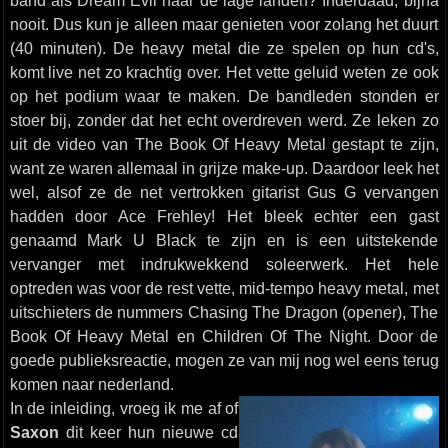
band als Dream Evil naar de lage landen? Inderdaad, bijna
nooit. Dus kun je alleen maar genieten voor zolang het duurt
(40 minuten). De heavy metal die ze spelen op hun cd's,
komt live net zo krachtig over. Het vette geluid weten ze ook
op het podium waar te maken. De bandleden stonden er
stoer bij, zonder dat het echt overdreven werd. Ze leken zo
uit de video van The Book Of Heavy Metal gestapt te zijn,
want ze waren allemaal in grijze make-up. Daardoor leek het
wel, alsof ze de net vertrokken gitarist Gus G vervangen
hadden door Ace Frehley! Het bleek echter een gast
genaamd Mark U Black te zijn en is een uitstekende
vervanger met indrukwekkend soleerwerk. Het hele
optreden was voor de rest vette, mid-tempo heavy metal, met
uitschieters de nummers Chasing The Dragon (opener), The
Book Of Heavy Metal en Children Of The Night. Door de
goede publieksreactie, mogen ze van mij nog wel eens terug
komen naar nederland.
In de inleiding, vroeg ik me af of
Saxon
dit keer hun nieuwe cd