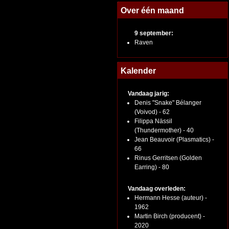
Over één maand
9 september:
Raven
Kalender
Vandaag jarig:
Denis "Snake" Bélanger
(Voivod) - 62
Filippa Nässil
(Thundermother) - 40
Jean Beauvoir (Plasmatics) -
66
Rinus Gerritsen (Golden
Earring) - 80
Vandaag overleden:
Hermann Hesse (auteur) -
1962
Martin Birch (producent) -
2020