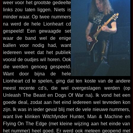
weer voor het grootste gedeelte
links zou laten liggen. Niets is
minder waar. Op twee nummers
na werd de hele Lionheart cd
gespeeld! Een gewaagde set
waar de band wel de enige
ballen voor nodig had, want
iedereen weet dat het publiek
vooral de oudjes wil horen. Ook
die werden genoeg gespeeld.
Want door bijna de hele
Lionheart cd te spelen, ging dat ten koste van de andere
meest recente cd's, die wel overgeslagen werden (op
Unleash The Beast en Dogs Of War na). Ik vond het een
goede deal, zodat aan het eind iedereen wel tevreden kon
zijn. Ik was in ieder geval blij met de vele nieuwe nummers,
want live klinken Witchfynder Hunter, Man & Machine en
Flying On The Edge (met kleine wijzing aan het einde van
het nummer) heel goed. Er werd ook meteen geopend met