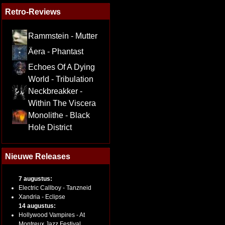
Retro-Reviews
Rammstein - Mutter
Äera - Phantast
Echoes Of A Dying
World - Tribulation
Neckbreakker -
Within The Viscera
Monolithe - Black
Hole District
Nieuwe Releases
7 augustus:
Electric Callboy - Tanzneid
Xandria - Eclipse
14 augustus:
Hollywood Vampires - At
Montreux Jazz Festival