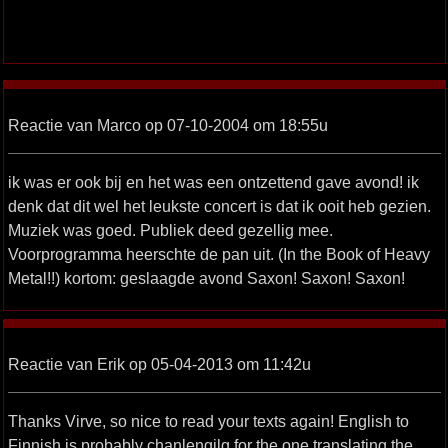
Reactie van Marco op 07-10-2004 om 18:55u
ik was er ook bij en het was een ontzettend gave avond! ik
denk dat dit wel het leukste concert is dat ik ooit heb gezien.
Muziek was goed. Publiek deed gezellig mee.
Voorprogramma heerschte de pan uit. (In the Book of Heavy
Metal!!) kortom: geslaagde avond Saxon! Saxon! Saxon!
Reactie van Erik op 05-04-2013 om 11:42u
Thanks Virve, so nice to read your texts again! English to
Finnish is probably chanlengilg for the one translating the