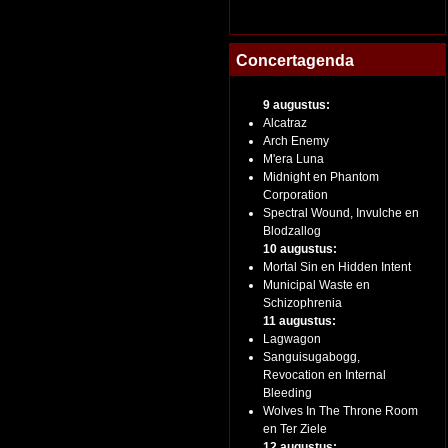
Concertagenda
9 augustus:
Alcatraz
Arch Enemy
M'era Luna
Midnight en Phantom
Corporation
Spectral Wound, Invulche en
Blodzallog
10 augustus:
Mortal Sin en Hidden Intent
Municipal Waste en
Schizophrenia
11 augustus:
Lagwagon
Sanguisugabogg,
Revocation en Internal
Bleeding
Wolves In The Throne Room
en Ter Ziele
12 augustus: