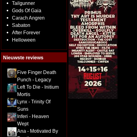
Tailgunner
Gods Of Gaia
Carach Angren
Sabaton
After Forever
Helloween
Nieuwste reviews
Five Finger Death
Punch - Legacy
Left To Die - Initium
Mortis
Lynx - Trinity Of
Suns
Inferi - Heaven
Wept
Ana - Motivated By