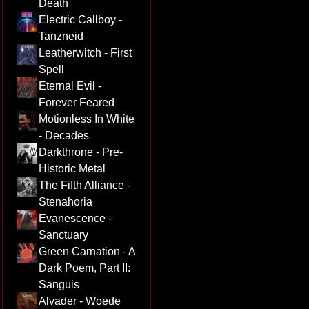
Death
Electric Callboy -
Tanzneid
Leatherwitch - First
Spell
Eternal Evil -
Forever Feared
Motionless In White
- Decades
Darkthrone - Pre-
Historic Metal
The Fifth Alliance -
Stenahoria
Evanescence -
Sanctuary
Green Carnation - A
Dark Poem, Part II:
Sanguis
Alvader - Woede