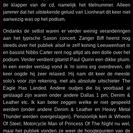
de klapper van de cd, namelijk het titelnummer. Alleen
jammer dat het uitstekende geluid van Lionheart dit keer niet
aanwezig was op het podium.
Ondanks de setlist waren er verder weinig veranderingen
aan het typische Saxon concert. Zanger Biff heerst nog
steeds over het publiek alsof ie zelf koning Leeuwenhart is
en bassist Nibbs Carter rent nog altijd als een dolle over het
podium. Verder verdient gitarist Paul Quinn een dikke pluim.
In een eerder verslag vond ik 'm soms erg overdreven, dit
keer oogde hij zeer relaxed. Hij nam dit keer de meeste
solo's voor zijn rekening, met als absolute uitschieter The
Eagle Has Landed. Andere oudjes die bij voorbaad al
geslaagd zijn waren onder andere Dallas 1 pm, Denim &
Leather etc. Ik kan beter zeggen welke er niet gespeeld
werden (onder andere Denim & Leather en Heavy Metal
Thunder werden overgeslagen). Persoonlijk ken ik Wheels
Of Steel, Motorcycle Man of Princess Of The Night nu wel,
maar het publiek vonden ze weer de hoogtepunten van de