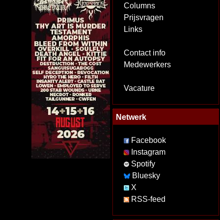
Columns
Prijsvragen
Links
Contact info
Medewerkers
Vacature
Netwerk
Facebook
Instagram
Spotify
Bluesky
X
RSS-feed