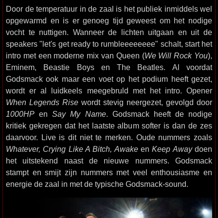
Door de temperatuur in de zaal is het publiek inmiddels wel
opgewarmd en is er genoeg tijd geweest om het nodige
vocht te nuttigen. Wanneer de lichten uitgaan en uit de
speakers "let's get ready to rumbleeeeeeee" schalt, start het
intro met een moderne mix van Queen (
We Will Rock You
),
Eminem, Beastie Boys en The Beatles. Al voordat
Godsmack ook maar een voet op het podium heeft gezet,
wordt er al luidkeels meegebruld met het intro. Opener
When Legends Rise
wordt stevig neergezet, gevolgd door
1000HP
en
Say My Name
. Godsmack heeft de nodige
kritiek gekregen dat het laatste album softer is dan de zes
daarvoor. Live is dit niet te merken. Oude nummers zoals
Whatever, Crying Like A Bitch, Awake
en
Keep Away
doen
het uitstekend naast de nieuwe nummers. Godsmack
stampt en smijt zijn nummers met veel enthousiasme en
energie de zaal in met de typische Godsmack-sound.