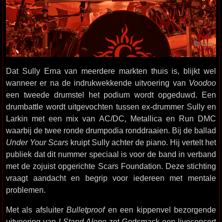
Dat Sully Erna van meerdere markten thuis is, blijkt wel
wanneer er na de indrukwekkende uitvoering van
Voodoo
een tweede drumstel het podium wordt opgeduwd. Een
drumbattle wordt uitgevochten tussen ex-drummer Sully en
Larkin met een mix van AC/DC, Metallica en Run DMC
waarbij de twee ronde drumpodia ronddraaien. Bij de ballad
Under Your Scars
kruipt Sully achter de piano. Hij vertelt het
publiek dat dit nummer speciaal is voor de band in verband
met de zojuist opgerichte Scars Foundation. Deze stichting
vraagt aandacht en begrip voor iedereen met mentale
problemen.
Met als afsluiter
Bulletproof
en een kippenvel bezorgende
uitvoering van
I Stand Alone
zet Godsmack een liveconcert