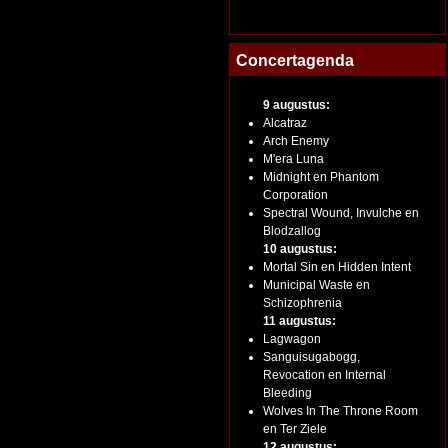
Concertagenda
9 augustus:
Alcatraz
Arch Enemy
M'era Luna
Midnight en Phantom
Corporation
Spectral Wound, Invulche en
Blodzallog
10 augustus:
Mortal Sin en Hidden Intent
Municipal Waste en
Schizophrenia
11 augustus:
Lagwagon
Sanguisugabogg,
Revocation en Internal
Bleeding
Wolves In The Throne Room
en Ter Ziele
12 augustus: