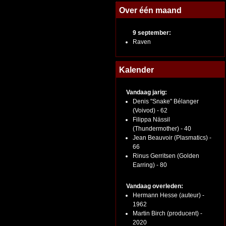
Over één maand
9 september:
Raven
Kalender
Vandaag jarig:
Denis "Snake" Bélanger
(Voivod) - 62
Filippa Nässil
(Thundermother) - 40
Jean Beauvoir (Plasmatics) -
66
Rinus Gerritsen (Golden
Earring) - 80
Vandaag overleden:
Hermann Hesse (auteur) -
1962
Martin Birch (producent) -
2020