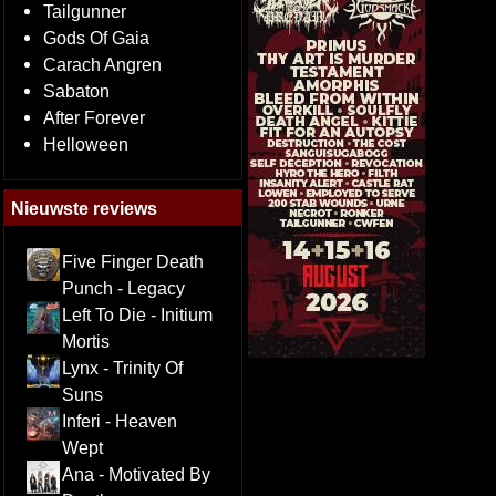
Tailgunner
Gods Of Gaia
Carach Angren
Sabaton
After Forever
Helloween
Nieuwste reviews
Five Finger Death
Punch - Legacy
Left To Die - Initium
Mortis
Lynx - Trinity Of
Suns
Inferi - Heaven
Wept
Ana - Motivated By