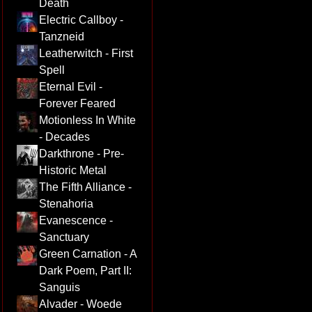
Death
Electric Callboy -
Tanzneid
Leatherwitch - First
Spell
Eternal Evil -
Forever Feared
Motionless In White
- Decades
Darkthrone - Pre-
Historic Metal
The Fifth Alliance -
Stenahoria
Evanescence -
Sanctuary
Green Carnation - A
Dark Poem, Part II:
Sanguis
Alvader - Woede