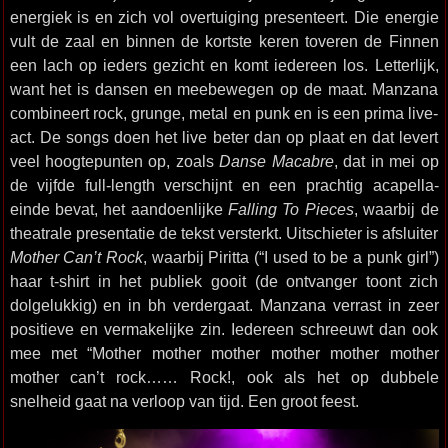
energiek is en zich vol overtuiging presenteert. Die energie
vult de zaal en binnen de kortste keren toveren de Finnen
een lach op ieders gezicht en komt iedereen los. Letterlijk,
want het is dansen en meebewegen op de maat. Manzana
combineert rock, grunge, metal en punk en is een prima live-
act. De songs doen het live beter dan op plaat en dat levert
veel hoogtepunten op, zoals
Danse Macabre
, dat in mei op
de vijfde full-length verschijnt en een prachtig acapella-
einde bevat, het aandoenlijke
Falling To Pieces
, waarbij de
theatrale presentatie de tekst versterkt. Uitschieter is afsluiter
Mother Can’t Rock
, waarbij Piritta (“I used to be a punk girl”)
haar t-shirt in het publiek gooit (de ontvanger toont zich
dolgelukkig) en in bh verdergaat. Manzana verrast in zeer
positieve en vermakelijke zin. Iedereen schreeuwt dan ook
mee met “Mother mother mother mother mother mother
mother can’t rock…… Rock!, ook als het op dubbele
snelheid gaat na verloop van tijd. Een groot feest.