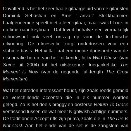
Opvallend is het het zeer fraaie gitaargeluid van de gitaristen
Dominik Sebastian en Arne ‘Lanvall’ Stockhammer.
Laatgenoemde speelt niet alleen gitaar, maar switcht ook in
no-time naar keyboard. Dat levert behalve een vermakelijk
schouwspel ook veel ontzag op voor de technische
uitvoering. De ritmesectie zorgt ondertussen voor een
stabiele basis. Het vijftal laat een mooie doorsnede van de
discografie horen, van het rockende, folky
Wild Chase
(van
Shine
uit 2004) tot het uitstekende, toegankelijke
The
Moment Is Now
(van de negende full-length
The Great
Momentum
).
Wat het optreden interessant houdt, zijn zoals reeds gemeld
de verschillende accenten die in elk nummer worden
gelegd. Zo is het deels proggy en oosterse
Return To Grace
verfrissend tussen de wat meer Nightwish-achtige nummers.
De traditionele Accept-riffs zijn prima, zoals die in
The Die Is
Not Cast
. Aan het einde van de set is de zangstem van