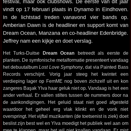
festival, maar ook clubshows. De eerste van dit jaar
vindt op 17 februari plaats in Dynamo in Eindhoven.
In de lichtstad treden vanavond vier bands op.
Amberian Dawn is de headliner en support komt van
Dream Ocean, Manzana en co-headliner Edenbridge.
Jeffrey nam een kijkje en doet verslag.
Het Turks-Duitse
Dream Ocean
betreedt als eerste de
planken. De symfonische metalformatie presenteert vandaag
het debuutalbum
Lost Love Symphony
, dat via Painted Bass
Records verschijnt. Vorig jaar steeg het kwintet een
verdieping lager op FemME nog boven zichzelf uit en kon
zangeres Başak Ylva haar geluk niet op. Vandaag is het een
ander verhaal. Er vallen stiltes tussen de nummers door na
de aankondigingen. Het geluid staat niet goed afgesteld
waardoor het geheel erg vlak klinkt en de vonk niet
overspringt. Het vijftal muzikanten (de toetsenist is ziek) doet
beslist zijn best wel en Ylva moedigt het publiek wel aan om
mee te klappen, maar het wil niet knallen vandaag. Er mist