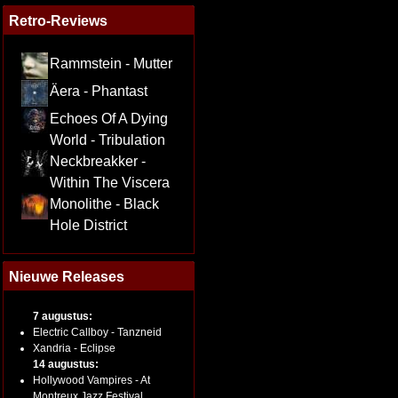
Retro-Reviews
Rammstein - Mutter
Äera - Phantast
Echoes Of A Dying
World - Tribulation
Neckbreakker -
Within The Viscera
Monolithe - Black
Hole District
Nieuwe Releases
7 augustus:
Electric Callboy - Tanzneid
Xandria - Eclipse
14 augustus:
Hollywood Vampires - At
Montreux Jazz Festival