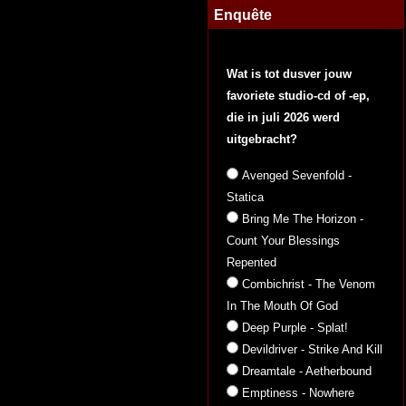
Enquête
Wat is tot dusver jouw
favoriete studio-cd of -ep,
die in juli 2026 werd
uitgebracht?
Avenged Sevenfold -
Statica
Bring Me The Horizon -
Count Your Blessings
Repented
Combichrist - The Venom
In The Mouth Of God
Deep Purple - Splat!
Devildriver - Strike And Kill
Dreamtale - Aetherbound
Emptiness - Nowhere