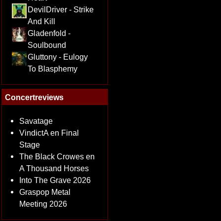
DevilDriver - Strike
And Kill
Gladenfold -
Soulbound
Gluttony - Eulogy
To Blasphemy
Concertreviews
Savatage
VindictA en Final
Stage
The Black Crowes en
A Thousand Horses
Into The Grave 2026
Graspop Metal
Meeting 2026