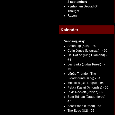
8 september:
Pyrrhon en Devoid Of
Thought
Raven
Kalender
Vandaag jarig:
Anton Fig (Kiss) - 74
Colin Jones (fotograaf)† - 90
Hal Patino (King Diamond) -
64
Les Binks (Judas Priest)† -
75
Lüpüs Thünder (The
Bloodhound Gang) - 54
Mel Tillis (Old Dogs)† - 94
Pekka Kasari (Amorphis) - 60
Rikki Rockett (Poison) - 65
Sam Totman (Dragonforce) -
47
Scott Stapp (Creed) - 53
The Edge (U2) - 65