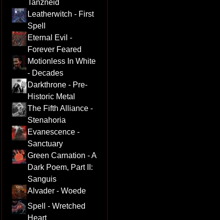
Tanzneid
Leatherwitch - First
Spell
Eternal Evil -
Forever Feared
Motionless In White
- Decades
Darkthrone - Pre-
Historic Metal
The Fifth Alliance -
Stenahoria
Evanescence -
Sanctuary
Green Carnation - A
Dark Poem, Part II:
Sanguis
Alvader - Woede
Spell - Wretched
Heart