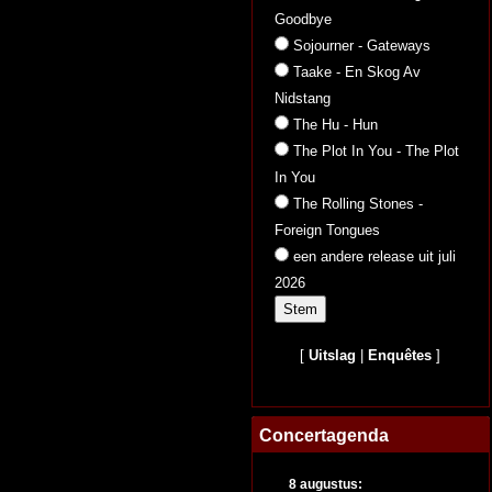
Goodbye
Sojourner - Gateways
Taake - En Skog Av
Nidstang
The Hu - Hun
The Plot In You - The Plot
In You
The Rolling Stones -
Foreign Tongues
een andere release uit juli
2026
[
Uitslag
|
Enquêtes
]
Concertagenda
8 augustus: