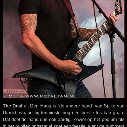
The Deaf
uit Den Haag is "de andere band" van Spike van
Di-rect, waarin hij tenminste nog een beetje los kan gaan.
Dat doet de band dus ook aardig. Zowel op het podium als
in het publiek ontstaat al snel een feestje, want de nummers