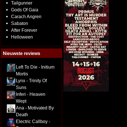
Tailgunner
Gods Of Gaia
Carach Angren
Sabaton
After Forever
Helloween
Nieuwste reviews
Left To Die - Initium
Mortis
Lynx - Trinity Of
Suns
Inferi - Heaven
Wept
Ana - Motivated By
Death
Electric Callboy -