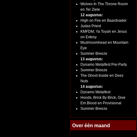
Wolves In The Throne Room
en Ter Ziele
12 augustus:
High on Fire en Baardvader
Judas Priest
KMFDM, Ya Toyah en Jesus
on Extesy
Mushroomhead en Mountain
Eye
Summer Breeze
13 augustus:
Dynamo Metalfest Pre-Party
Summer Breeze
The Ghost Inside en Deez
Nuts
14 augustus:
Dynamo Metalfest
Hoods, Brick By Brick, Give
Em Blood en Provisional
Summer Breeze
Over één maand