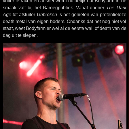
voller te raken en al snel wordt duidelijk dat Bodyfarm in de
smaak valt bij het Baroegpubliek. Vanaf opener
The Dark
Age
tot afsluiter
Unbroken
is het genieten van pretentieloze
death metal van eigen bodem. Ondanks dat het nog niet vol
staat, weet Bodyfarm er wel al de eerste wall of death van de
dag uit te slepen.