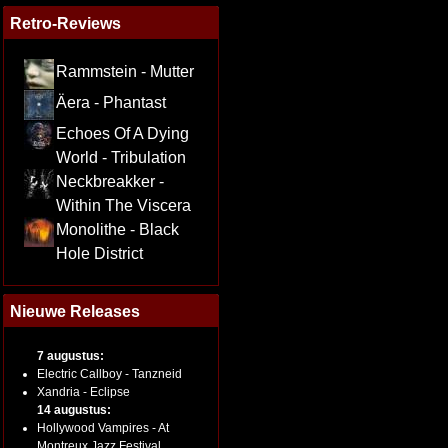
Retro-Reviews
Rammstein - Mutter
Äera - Phantast
Echoes Of A Dying
World - Tribulation
Neckbreakker -
Within The Viscera
Monolithe - Black
Hole District
Nieuwe Releases
7 augustus:
Electric Callboy - Tanzneid
Xandria - Eclipse
14 augustus:
Hollywood Vampires - At
Montreux Jazz Festival