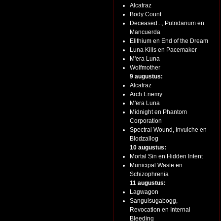
Alcatraz
Body Count
Deceased..., Putridarium en
Mancuerda
Elithium en End of the Dream
Luna Kills en Pacemaker
M'era Luna
Wolfmother
9 augustus:
Alcatraz
Arch Enemy
M'era Luna
Midnight en Phantom
Corporation
Spectral Wound, Invulche en
Blodzallog
10 augustus:
Mortal Sin en Hidden Intent
Municipal Waste en
Schizophrenia
11 augustus:
Lagwagon
Sanguisugabogg,
Revocation en Internal
Bleeding