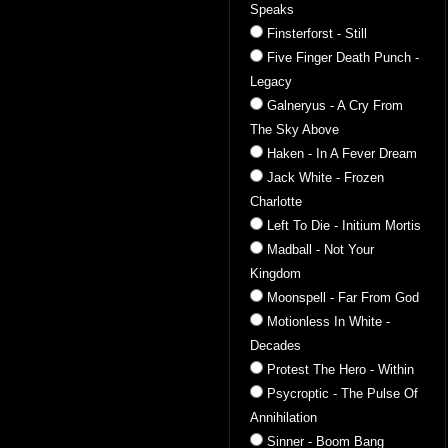
Speaks
Finsterforst - Still
Five Finger Death Punch -
Legacy
Galneryus - A Cry From
The Sky Above
Haken - In A Fever Dream
Jack White - Frozen
Charlotte
Left To Die - Initium Mortis
Madball - Not Your
Kingdom
Moonspell - Far From God
Motionless In White -
Decades
Protest The Hero - Within
Psycroptic - The Pulse Of
Annihilation
Sinner - Boom Bang