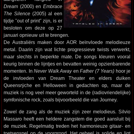
Dream
(2000) en
Embrace
The Silence
(2005) al een
tijdje "out of print" zijn, is er
besloten om deze op 27
januari opnieuw uit te brengen.
De Australiërs maken door AOR beïnvloede melodieuze
metal. Daarin zijn wat lichte progressieve twists verwerkt,
maar slechts in beperkte mate. De songs kleuren vooral
keurig binnen de lijntjes en bevatten weinig opzienbarende
momenten. In
Never Walk Away
en
Father (7 Years)
hoor je
de invloeden van Dream Theater en elders duiken
Queensrÿche en Helloween in gedachten op, maar de
muziek is nog veel meer geworteld in de (radiovriendelijke)
symfonische rock, zoals bijvoorbeeld die van Journey.
Zowel de zang als de muziek zijn zeer melodieus. Silvio
Massaro heeft een heldere zangstem die goed aansluit bij
de muziek. Regelmatig treden het harmonieuze gitaar- en
toetsenspel op de voorgrond. Het geheel is solide en ligt