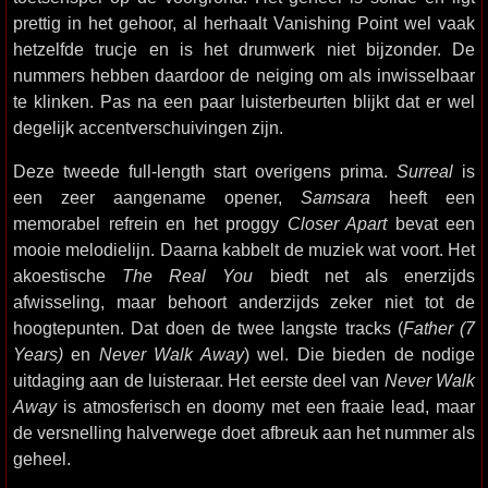
prettig in het gehoor, al herhaalt Vanishing Point wel vaak
hetzelfde trucje en is het drumwerk niet bijzonder. De
nummers hebben daardoor de neiging om als inwisselbaar
te klinken. Pas na een paar luisterbeurten blijkt dat er wel
degelijk accentverschuivingen zijn.
Deze tweede full-length start overigens prima.
Surreal
is
een zeer aangename opener,
Samsara
heeft een
memorabel refrein en het proggy
Closer Apart
bevat een
mooie melodielijn. Daarna kabbelt de muziek wat voort. Het
akoestische
The Real You
biedt net als enerzijds
afwisseling, maar behoort anderzijds zeker niet tot de
hoogtepunten. Dat doen de twee langste tracks (
Father (7
Years)
en
Never Walk Away
) wel. Die bieden de nodige
uitdaging aan de luisteraar. Het eerste deel van
Never Walk
Away
is atmosferisch en doomy met een fraaie lead, maar
de versnelling halverwege doet afbreuk aan het nummer als
geheel.