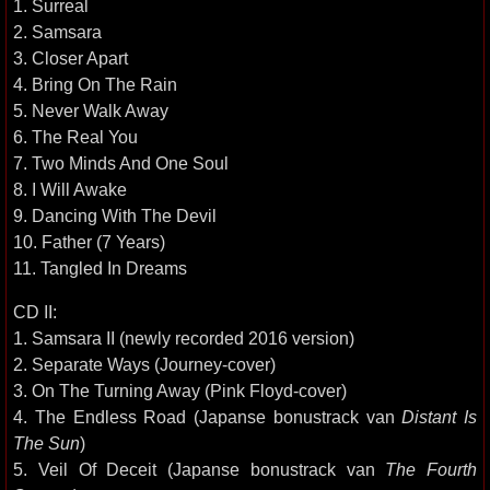
1. Surreal
2. Samsara
3. Closer Apart
4. Bring On The Rain
5. Never Walk Away
6. The Real You
7. Two Minds And One Soul
8. I Will Awake
9. Dancing With The Devil
10. Father (7 Years)
11. Tangled In Dreams
CD II:
1. Samsara II (newly recorded 2016 version)
2. Separate Ways (Journey-cover)
3. On The Turning Away (Pink Floyd-cover)
4. The Endless Road (Japanse bonustrack van
Distant Is
The Sun
)
5. Veil Of Deceit (Japanse bonustrack van
The Fourth