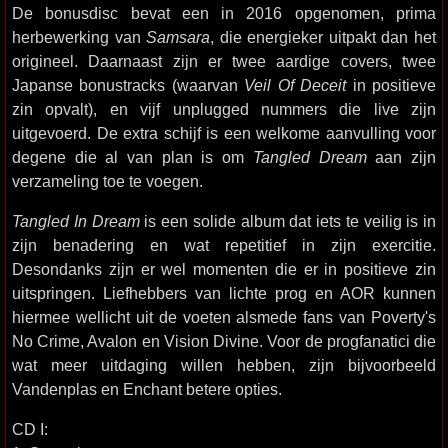
De bonusdisc bevat een in 2016 opgenomen, prima
herbewerking van
Samsara
, die energieker uitpakt dan het
origineel. Daarnaast zijn er twee aardige covers, twee
Japanse bonustracks (waarvan
Veil Of Deceit
in positieve
zin opvalt), en vijf unplugged nummers die live zijn
uitgevoerd. De extra schijf is een welkome aanvulling voor
degene die al van plan is om
Tangled Dream
aan zijn
verzameling toe te voegen.
Tangled In Dream
is een solide album dat iets te veilig is in
zijn benadering en wat repetitief in zijn exercitie.
Desondanks zijn er wel momenten die er in positieve zin
uitspringen. Liefhebbers van lichte prog en AOR kunnen
hiermee wellicht uit de voeten alsmede fans van Poverty's
No Crime, Avalon en Vision Divine. Voor de progfanatici die
wat meer uitdaging willen hebben, zijn bijvoorbeeld
Vandenplas en Enchant betere opties.
CD I: