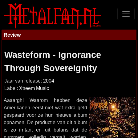
Review
Wasteform - Ignorance
Through Sovereignity
Jaar van release:
2004
Label:
Xtreem Music
Aaaargh! Waarom hebben deze
Amerikanen eerst niet wat extra geld
gespaard voor ze hun nieuwe album
opnamen. De productie van dit album
is zo irritant en uit balans dat de
nummers volledig vergalt worden.