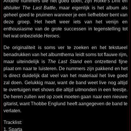
Andere nummers die het goed doen, zijn
Rorke’s Drift
en
afsluiter
The Last Battle
, maar eigenlijk is het album als
geheel goed te pruimen wanneer je een liefhebber bent van
deze groep. Het heeft weer iets van het venijn en
enthousiasme van de grote successen in tegenstelling tot
het wat onbezielde
Heroes
.
De originaliteit is soms ver te zoeken en het tekstueel
benadrukken van het albumthema leidt soms tot flauwe rijm,
maar uiteindelijk is
The Last Stand
een ontzettend fijne
plaat om naar te luisteren. De nummers zijn pakkend en het
is direct duidelijk dat veel van het materiaal het live goed
zal doen. Gelukkig maar, want de band weet live nog altijd
te overtuigen met shows die altijd uitmonden in een feestje.
De heren zullen wel op zoek moeten gaan naar een nieuwe
gitarist, want Thobbe Englund heeft aangegeven de band te
verlaten.
Tracklist:
1. Sparta