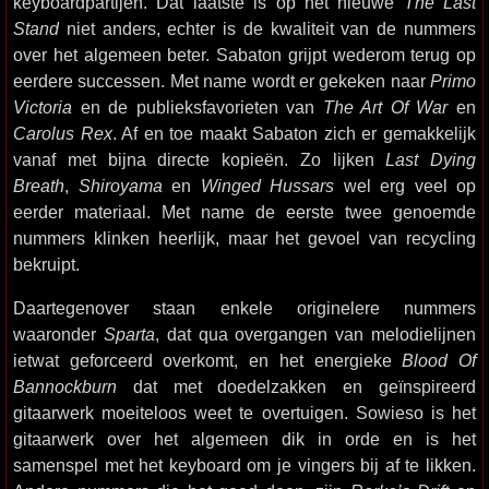
keyboardpartijen. Dat laatste is op het nieuwe
The Last
Stand
niet anders, echter is de kwaliteit van de nummers
over het algemeen beter. Sabaton grijpt wederom terug op
eerdere successen. Met name wordt er gekeken naar
Primo
Victoria
en de publieksfavorieten van
The Art Of War
en
Carolus Rex
. Af en toe maakt Sabaton zich er gemakkelijk
vanaf met bijna directe kopieën. Zo lijken
Last Dying
Breath
,
Shiroyama
en
Winged Hussars
wel erg veel op
eerder materiaal. Met name de eerste twee genoemde
nummers klinken heerlijk, maar het gevoel van recycling
bekruipt.
Daartegenover staan enkele originelere nummers
waaronder
Sparta
, dat qua overgangen van melodielijnen
ietwat geforceerd overkomt, en het energieke
Blood Of
Bannockburn
dat met doedelzakken en geïnspireerd
gitaarwerk moeiteloos weet te overtuigen. Sowieso is het
gitaarwerk over het algemeen dik in orde en is het
samenspel met het keyboard om je vingers bij af te likken.