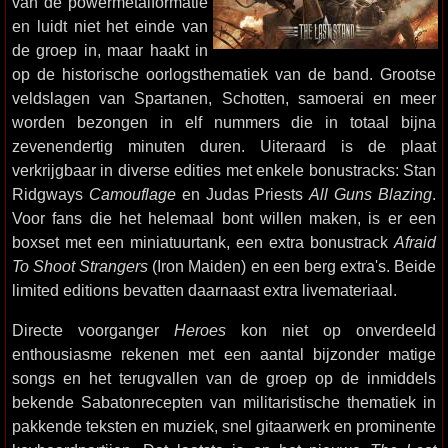
van de powermetalformatie
en luidt niet het einde van
de groep in, maar haakt in
op de historische oorlogsthematiek van de band. Grootse
veldslagen van Spartanen, Schotten, samoerai en meer
worden bezongen in elf nummers die in totaal bijna
zevenendertig minuten duren. Uiteraard is de plaat
verkrijgbaar in diverse edities met enkele bonustracks: Stan
Ridgways
Camouflage
en Judas Priests
All Guns Blazing
.
Voor fans die het helemaal bont willen maken, is er een
boxset met een miniatuurtank, een extra bonustrack
Afraid
To Shoot Strangers
(Iron Maiden) en een berg extra's. Beide
limited editions bevatten daarnaast extra livemateriaal.
Directe voorganger
Heroes
kon niet op onverdeeld
enthousiasme rekenen met een aantal bijzonder matige
songs en het terugvallen van de groep op de inmiddels
bekende Sabatonrecepten van militaristische thematiek in
pakkende teksten en muziek, snel gitaarwerk en prominente