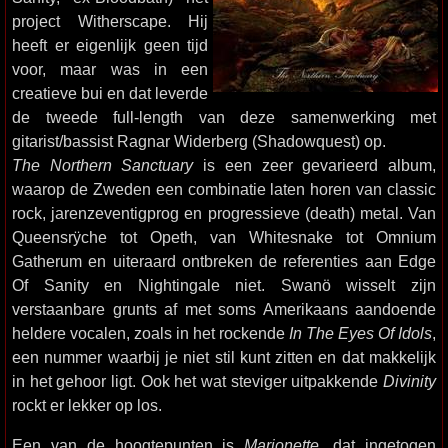
project Witherscape. Hij
heeft er eigenlijk geen tijd
voor, maar was in een
creatieve bui en dat leverde
de tweede full-length van deze samenwerking met
gitarist/bassist Ragnar Widerberg (Shadowquest) op.
The Northern Sanctuary
is een zeer gevarieerd album,
waarop de Zweden een combinatie laten horen van classic
rock, jarenzeventigprog en progressieve (death) metal. Van
Queensrÿche tot Opeth, van Whitesnake tot Omnium
Gatherum en uiteraard ontbreken de referenties aan Edge
Of Sanity en Nightingale niet. Swanö wisselt zijn
verstaanbare grunts af met soms Amerikaans aandoende
heldere vocalen, zoals in het rockende
In The Eyes Of Idols
,
een nummer waarbij je niet stil kunt zitten en dat makkelijk
in het gehoor ligt. Ook het wat steviger uitpakkende
Divinity
rockt er lekker op los.
Een van de hoogtepunten is
Marionette
, dat ingetogen