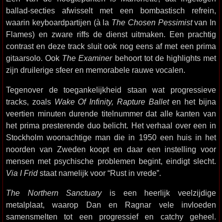
ballad-secties afwisselt met een bombastisch refrein,
waarin keyboardpartijen (à la
The Chosen Pessimist
van In
Flames) en zware riffs de dienst uitmaken. Een prachtig
contrast en deze track sluit ook nog eens af met een prima
gitaarsolo. Ook
The Examiner
behoort tot de highlights met
zijn druilerige sfeer en memorabele rauwe vocalen.
Tegenover de toegankelijkheid staan wat progressieve
tracks, zoals
Wake Of Infinity, Rapture Ballet
en het bijna
veertien minuten durende titelnummer dat alle kanten van
het prima presterende duo belicht. Het verhaal over een in
Stockholm woonachtige man die in 1950 een huis in het
noorden van Zweden koopt en daar een instelling voor
mensen met psychische problemen begint, eindigt slecht.
Via I Frid
staat namelijk voor “Rust in vrede”.
The Northern Sanctuary
is een heerlijk veelzijdige
metalplaat, waarop Dan en Ragnar vele invloeden
samensmelten tot een progressief en catchy geheel.