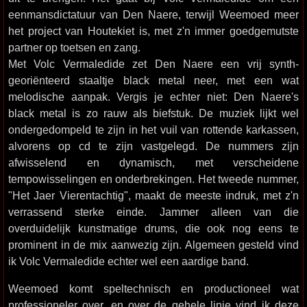
eenmansdictatuur van Den Naere, terwijl Weemoed meer
het project van Houtekiet is, met z'n immer goedgemutste
partner op toetsen en zang.
Met Volc Vermaledide zet Den Naere een vrij synth-
georiënteerd staaltje black metal neer, met een wat
melodische aanpak. Vergis je echter niet: Den Naere's
black metal is zo rauw als biefstuk. De muziek lijkt wel
ondergedompeld te zijn in het vuil van rottende karkassen,
alvorens op cd te zijn vastgelegd. De nummers zijn
afwisselend en dynamisch, met verscheidene
tempowisselingen en onderbrekingen. Het tweede nummer,
"Het Jaer Vierentachtig", maakt de meeste indruk, met z'n
verrassend sterke einde. Jammer alleen van die
overduidelijk kunstmatige drums, die ook nog eens te
prominent in de mix aanwezig zijn. Algemeen gesteld vind
ik Volc Vermaledide echter wel een aardige band.
Weemoed komt speltechnisch en productioneel wat
professioneler over, en over de gehele linie vind ik deze