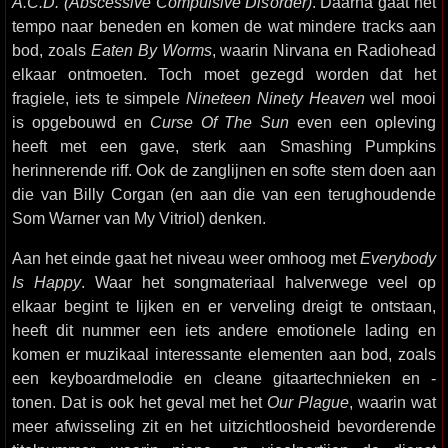
A.C.D. (Abscessive Compulsive Disorder)
. Daarna gaat het
tempo naar beneden en komen de wat mindere tracks aan
bod, zoals
Eaten By Worms
, waarin Nirvana en Radiohead
elkaar ontmoeten. Toch moet gezegd worden dat het
fragiele, iets te simpele
Nineteen Ninety Heaven
wel mooi
is opgebouwd en
Curse Of The Sun
even een opleving
heeft met een gave, sterk aan Smashing Pumpkins
herinnerende riff. Ook de zanglijnen en softe stem doen aan
die van Billy Corgan (en aan die van een terughoudende
Som Warner van My Vitriol) denken.
Aan het einde gaat het niveau weer omhoog met
Everybody
Is Happy
. Waar het songmateriaal halverwege veel op
elkaar begint te lijken en er verveling dreigt te ontstaan,
heeft dit nummer een iets andere emotionele lading en
komen er muzikaal interessante elementen aan bod, zoals
een keyboardmelodie en cleane gitaartechnieken en -
tonen. Dat is ook het geval met het
Our Plague
, waarin wat
meer afwisseling zit en het uitzichtloosheid bevorderende