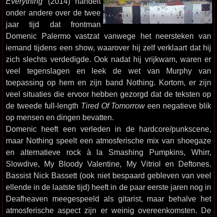
Everything
(2014) handelt
onder andere over de twee
jaar tijd dat frontman
Domenic Palermo vastzat vanwege het neersteken van
iemand tijdens een show, waarover hij zelf verklaart dat hij
zich slechts verdedigde. Ook nadat hij vrijkwam, waren er
veel tegenslagen en leek de wet van Murphy van
toepassing op hem en zijn band Nothing. Kortom, er zijn
veel situaties die ervoor hebben gezorgd dat de teksten op
de tweede full-length
Tired Of Tomorrow
een negatieve blik
op mensen en dingen bevatten.
Domenic heeft een verleden in de hardcore/punkscene,
maar Nothing speelt een atmosferische mix van shoegaze
en alternatieve rock à la Smashing Pumpkins, Whirr,
Slowdive, My Bloody Valentine, My Vitriol en Deftones.
Bassist Nick Bassett (ook niet bespaard gebleven van veel
ellende in de laatste tijd) heeft in de paar eerste jaren nog in
Deafheaven meegespeeld als gitarist, maar behalve het
atmosferische aspect zijn er weinig overeenkomsten. De