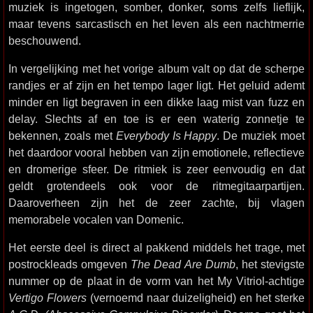
muziek is ingetogen, somber, donker, soms zelfs lieflijk,
maar tevens sarcastisch en het leven als een nachtmerrie
beschouwend.
In vergelijking met het vorige album valt op dat de scherpe
randjes er af zijn en het tempo lager ligt. Het geluid ademt
minder en ligt begraven in een dikke laag mist van fuzz en
delay. Slechts af en toe is er een waterig zonnetje te
bekennen, zoals met
Everybody Is Happy
. De muziek moet
het daardoor vooral hebben van zijn emotionele, reflectieve
en dromerige sfeer. De ritmiek is zeer eenvoudig en dat
geldt grotendeels ook voor de ritmegitaarpartijen.
Daaroverheen zijn het de zeer zachte, bij vlagen
memorabele vocalen van Domenic.
Het eerste deel is direct al pakkend middels het trage, met
postrockleads omgeven
The Dead Are Dumb
, het stevigste
nummer op de plaat in de vorm van het My Vitriol-achtige
Vertigo Flowers
(vernoemd naar duizeligheid) en het sterke