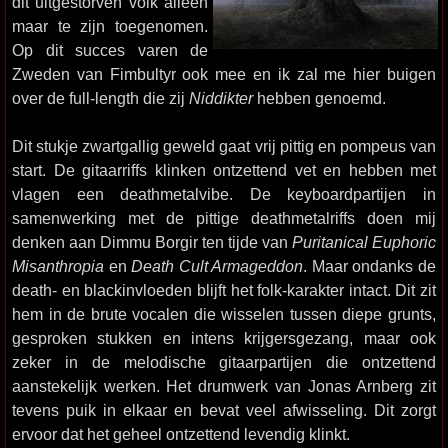
dit uitgestorven volk alleen
maar te zijn toegenomen.
Op dit succes varen de
Zweden van Fimbultyr ook mee en ik zal me hier buigen
over de full-length die zij
Niddikter
hebben genoemd.
Dit stukje zwartgallig geweld gaat vrij pittig en pompeus van
start. De gitaarriffs klinken ontzettend vet en hebben met
vlagen een deathmetalvibe. De keyboardpartijen in
samenwerking met de pittige deathmetalriffs doen mij
denken aan Dimmu Borgir ten tijde van
Puritanical Euphoric
Misanthropia
en
Death Cult Armageddon
. Maar ondanks de
death- en blackinvloeden blijft het folk-karakter intact. Dit zit
hem in de brute vocalen die wisselen tussen diepe grunts,
gesproken stukken en intens krijgersgezang, maar ook
zeker in de melodische gitaarpartijen die ontzettend
aanstekelijk werken. Het drumwerk van Jonas Arnberg zit
tevens puik in elkaar en bevat veel afwisseling. Dit zorgt
ervoor dat het geheel ontzettend levendig klinkt.