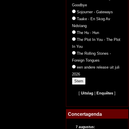
Goodbye
Sojourner - Gateways
Taake - En Skog Av
Nidstang
The Hu - Hun
The Plot In You - The Plot
In You
The Rolling Stones -
Foreign Tongues
een andere release uit juli
2026
[
Uitslag
|
Enquêtes
]
Concertagenda
7 augustus: