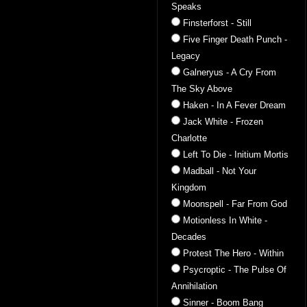
Speaks
Finsterforst - Still
Five Finger Death Punch -
Legacy
Galneryus - A Cry From
The Sky Above
Haken - In A Fever Dream
Jack White - Frozen
Charlotte
Left To Die - Initium Mortis
Madball - Not Your
Kingdom
Moonspell - Far From God
Motionless In White -
Decades
Protest The Hero - Within
Psycroptic - The Pulse Of
Annihilation
Sinner - Boom Bang