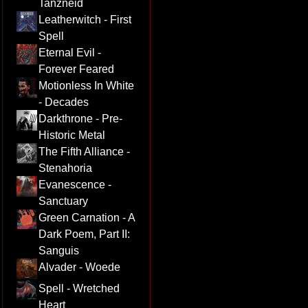
Tanzneid
Leatherwitch - First
Spell
Eternal Evil -
Forever Feared
Motionless In White
- Decades
Darkthrone - Pre-
Historic Metal
The Fifth Alliance -
Stenahoria
Evanescence -
Sanctuary
Green Carnation - A
Dark Poem, Part II:
Sanguis
Alvader - Woede
Spell - Wretched
Heart