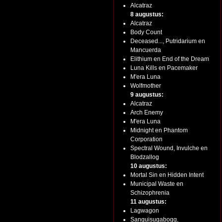
Alcatraz
8 augustus:
Alcatraz
Body Count
Deceased..., Putridarium en
Mancuerda
Elithium en End of the Dream
Luna Kills en Pacemaker
M'era Luna
Wolfmother
9 augustus:
Alcatraz
Arch Enemy
M'era Luna
Midnight en Phantom
Corporation
Spectral Wound, Invulche en
Blodzallog
10 augustus:
Mortal Sin en Hidden Intent
Municipal Waste en
Schizophrenia
11 augustus:
Lagwagon
Sanguisugabogg,