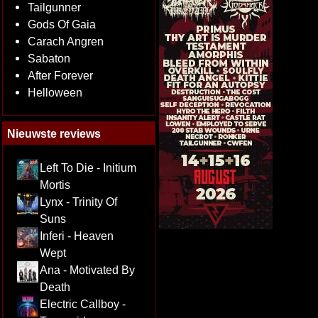
Tailgunner
Gods Of Gaia
Carach Angren
Sabaton
After Forever
Helloween
Nieuwste reviews
Left To Die - Initium
Mortis
Lynx - Trinity Of
Suns
Inferi - Heaven
Wept
Ana - Motivated By
Death
Electric Callboy -