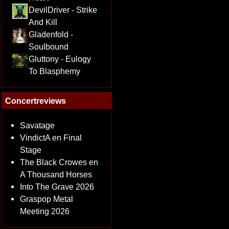
DevilDriver - Strike
And Kill
Gladenfold -
Soulbound
Gluttony - Eulogy
To Blasphemy
Concertreviews
Savatage
VindictA en Final
Stage
The Black Crowes en
A Thousand Horses
Into The Grave 2026
Graspop Metal
Meeting 2026