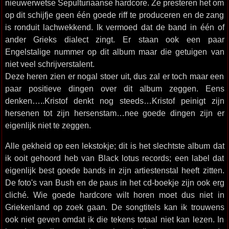
nieuwerwetse Sepulturiaanse hardcore. Ze presteren het om
op dit schijfje geen één goede riff te produceren en de zang
is ronduit lachwekkend. Ik vermoed dat de band in één of
ander Grieks dialect zingt. Er staan ook een paar
Engelstalige nummer op dit album maar die getuigen van
niet veel schrijverstalent.
Deze heren zien er nogal stoer uit, dus zal er toch maar een
paar positieve dingen over dit album zeggen. Eens
denken…..Kristof denkt nog steeds…Kristof peinigt zijn
hersenen tot zijn hersenstam…nee goede dingen zijn er
eigenlijk niet te zeggen.
Alle gekheid op een lekstokje; dit is het slechtste album dat
ik ooit gehoord heb van Black lotus records; een label dat
eigenlijk best goede bands in zijn artiestenstal heeft zitten.
De foto's van Bush en de paus in het cd-boekje zijn ook erg
cliché. Wie goede hardcore wilt horen moet dus niet in
Griekenland op zoek gaan. De songtitels kan ik trouwens
ook niet geven omdat ik die tekens totaal niet kan lezen. In