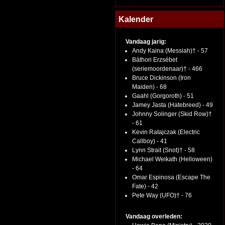
Kalender
Vandaag jarig:
Andy Kaina (Messiah)† - 57
Báthori Erzsébet
(seriemoordenaar)† - 466
Bruce Dickinson (Iron
Maiden) - 68
Gaahl (Gorgoroth) - 51
Jamey Jasta (Hatebreed) - 49
Johnny Solinger (Skid Row)†
- 61
Kevin Ratajczak (Electric
Callboy) - 41
Lynn Strait (Snot)† - 58
Michael Weikath (Helloween)
- 64
Omar Espinosa (Escape The
Fate) - 42
Pete Way (UFO)† - 76
Vandaag overleden: