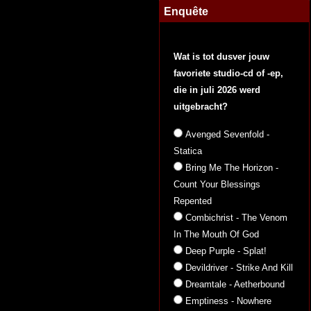
Enquête
Wat is tot dusver jouw
favoriete studio-cd of -ep,
die in juli 2026 werd
uitgebracht?
Avenged Sevenfold -
Statica
Bring Me The Horizon -
Count Your Blessings
Repented
Combichrist - The Venom
In The Mouth Of God
Deep Purple - Splat!
Devildriver - Strike And Kill
Dreamtale - Aetherbound
Emptiness - Nowhere