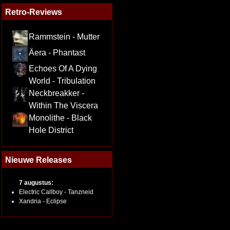
Retro-Reviews
Rammstein - Mutter
Äera - Phantast
Echoes Of A Dying
World - Tribulation
Neckbreakker -
Within The Viscera
Monolithe - Black
Hole District
Nieuwe Releases
7 augustus:
Electric Callboy - Tanzneid
Xandria - Eclipse