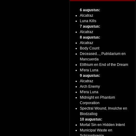
6 augustus:
Alcatraz
Luna Kills
7 augustus:
Alcatraz
8 augustus:
Alcatraz
Body Count
Deceased..., Putridarium en
Mancuerda
Elithium en End of the Dream
M'era Luna
9 augustus:
Alcatraz
Arch Enemy
M'era Luna
Midnight en Phantom
Corporation
Spectral Wound, Invulche en
Blodzallog
10 augustus:
Mortal Sin en Hidden Intent
Municipal Waste en
Schizophrenia