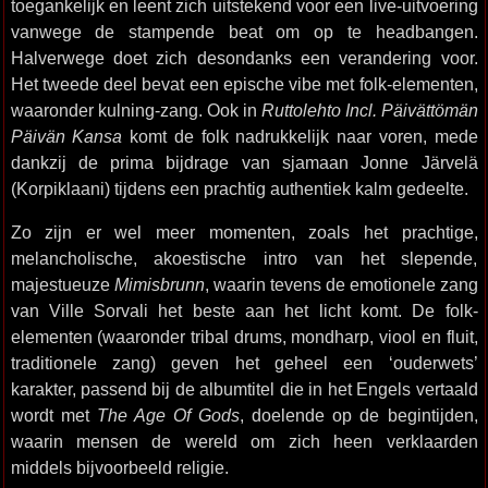
toegankelijk en leent zich uitstekend voor een live-uitvoering
vanwege de stampende beat om op te headbangen.
Halverwege doet zich desondanks een verandering voor.
Het tweede deel bevat een epische vibe met folk-elementen,
waaronder kulning-zang. Ook in
Ruttolehto Incl. Päivättömän
Päivän Kansa
komt de folk nadrukkelijk naar voren, mede
dankzij de prima bijdrage van sjamaan Jonne Järvelä
(Korpiklaani) tijdens een prachtig authentiek kalm gedeelte.
Zo zijn er wel meer momenten, zoals het prachtige,
melancholische, akoestische intro van het slepende,
majestueuze
Mimisbrunn
, waarin tevens de emotionele zang
van Ville Sorvali het beste aan het licht komt. De folk-
elementen (waaronder tribal drums, mondharp, viool en fluit,
traditionele zang) geven het geheel een ‘ouderwets’
karakter, passend bij de albumtitel die in het Engels vertaald
wordt met
The Age Of Gods
, doelende op de begintijden,
waarin mensen de wereld om zich heen verklaarden
middels bijvoorbeeld religie.