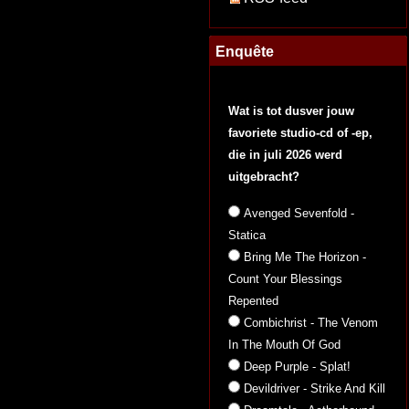
Enquête
Wat is tot dusver jouw
favoriete studio-cd of -ep,
die in juli 2026 werd
uitgebracht?
Avenged Sevenfold -
Statica
Bring Me The Horizon -
Count Your Blessings
Repented
Combichrist - The Venom
In The Mouth Of God
Deep Purple - Splat!
Devildriver - Strike And Kill