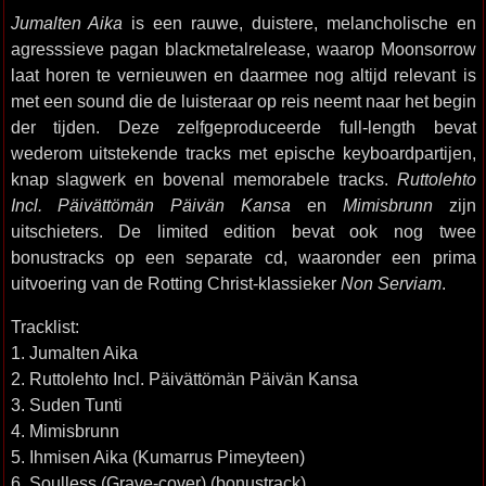
Jumalten Aika
is een rauwe, duistere, melancholische en
agresssieve pagan blackmetalrelease, waarop Moonsorrow
laat horen te vernieuwen en daarmee nog altijd relevant is
met een sound die de luisteraar op reis neemt naar het begin
der tijden. Deze zelfgeproduceerde full-length bevat
wederom uitstekende tracks met epische keyboardpartijen,
knap slagwerk en bovenal memorabele tracks.
Ruttolehto
Incl. Päivättömän Päivän Kansa
en
Mimisbrunn
zijn
uitschieters. De limited edition bevat ook nog twee
bonustracks op een separate cd, waaronder een prima
uitvoering van de Rotting Christ-klassieker
Non Serviam
.
Tracklist:
1. Jumalten Aika
2. Ruttolehto Incl. Päivättömän Päivän Kansa
3. Suden Tunti
4. Mimisbrunn
5. Ihmisen Aika (Kumarrus Pimeyteen)
6. Soulless (Grave-cover) (bonustrack)