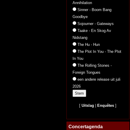
Annihilation
Sinner - Boom Bang
Goodbye
Sojourner - Gateways
Taake - En Skog Av
Nidstang
The Hu - Hun
The Plot In You - The Plot
In You
The Rolling Stones -
Foreign Tongues
een andere release uit juli
2026
[
Uitslag
|
Enquêtes
]
Concertagenda