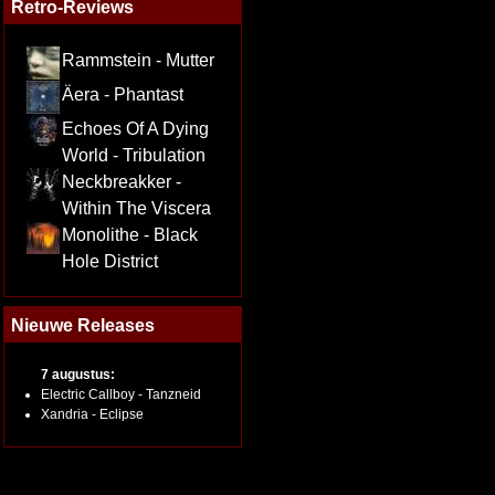
Retro-Reviews
Rammstein - Mutter
Äera - Phantast
Echoes Of A Dying
World - Tribulation
Neckbreakker -
Within The Viscera
Monolithe - Black
Hole District
Nieuwe Releases
7 augustus:
Electric Callboy - Tanzneid
Xandria - Eclipse