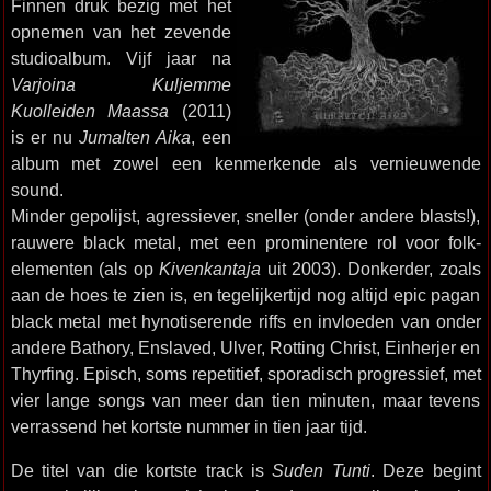
Finnen druk bezig met het
opnemen van het zevende
studioalbum. Vijf jaar na
Varjoina Kuljemme
Kuolleiden Maassa
(2011)
is er nu
Jumalten Aika
, een
album met zowel een kenmerkende als vernieuwende
sound.
Minder gepolijst, agressiever, sneller (onder andere blasts!),
rauwere black metal, met een prominentere rol voor folk-
elementen (als op
Kivenkantaja
uit 2003). Donkerder, zoals
aan de hoes te zien is, en tegelijkertijd nog altijd epic pagan
black metal met hynotiserende riffs en invloeden van onder
andere Bathory, Enslaved, Ulver, Rotting Christ, Einherjer en
Thyrfing. Episch, soms repetitief, sporadisch progressief, met
vier lange songs van meer dan tien minuten, maar tevens
verrassend het kortste nummer in tien jaar tijd.
De titel van die kortste track is
Suden Tunti
. Deze begint