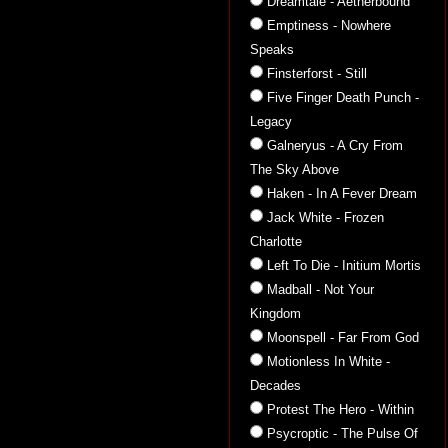
Dreamtale - Aetherbound
Emptiness - Nowhere
Speaks
Finsterforst - Still
Five Finger Death Punch -
Legacy
Galneryus - A Cry From
The Sky Above
Haken - In A Fever Dream
Jack White - Frozen
Charlotte
Left To Die - Initium Mortis
Madball - Not Your
Kingdom
Moonspell - Far From God
Motionless In White -
Decades
Protest The Hero - Within
Psycroptic - The Pulse Of