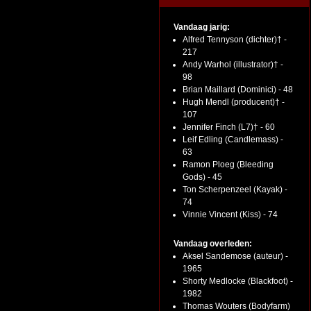
Vandaag jarig:
Alfred Tennyson (dichter)† -
217
Andy Warhol (illustrator)† -
98
Brian Maillard (Dominici) - 48
Hugh Mendl (producent)† -
107
Jennifer Finch (L7)† - 60
Leif Edling (Candlemass) -
63
Ramon Ploeg (Bleeding
Gods) - 45
Ton Scherpenzeel (Kayak) -
74
Vinnie Vincent (Kiss) - 74
Vandaag overleden:
Aksel Sandemose (auteur) -
1965
Shorty Medlocke (Blackfoot) -
1982
Thomas Wouters (Bodyfarm)