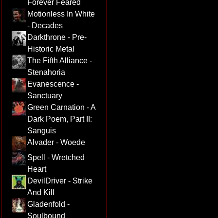
Forever Feared
Motionless In White
- Decades
Darkthrone - Pre-
Historic Metal
The Fifth Alliance -
Stenahoria
Evanescence -
Sanctuary
Green Carnation - A
Dark Poem, Part II:
Sanguis
Alvader - Woede
Spell - Wretched
Heart
DevilDriver - Strike
And Kill
Gladenfold -
Soulbound