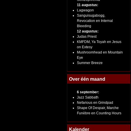
11 augustus:
Lagwagon
Sanguisugabogg,
Revocation en Internal
Bleeding
12 augustus:
Judas Priest
KMFDM, Ya Toyah en Jesus
on Extesy
Mushroomhead en Mountain
Eye
Summer Breeze
Over één maand
6 september:
Jazz Sabbath
Nefarious en Grindpad
Shape Of Despair, Marche
Funèbre en Counting Hours
Kalender