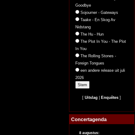
Goodbye
Sojourner - Gateways
Taake - En Skog Av
Nidstang
The Hu - Hun
The Plot In You - The Plot
In You
The Rolling Stones -
Foreign Tongues
een andere release uit juli
2026
[
Uitslag
|
Enquêtes
]
Concertagenda
8 augustus: