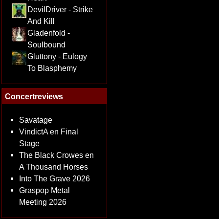
DevilDriver - Strike
And Kill
Gladenfold -
Soulbound
Gluttony - Eulogy
To Blasphemy
Concertreviews
Savatage
VindictA en Final
Stage
The Black Crowes en
A Thousand Horses
Into The Grave 2026
Graspop Metal
Meeting 2026