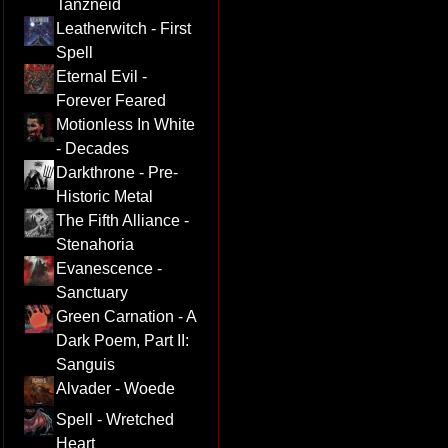
Tanzneid
Leatherwitch - First
Spell
Eternal Evil -
Forever Feared
Motionless In White
- Decades
Darkthrone - Pre-
Historic Metal
The Fifth Alliance -
Stenahoria
Evanescence -
Sanctuary
Green Carnation - A
Dark Poem, Part II:
Sanguis
Alvader - Woede
Spell - Wretched
Heart