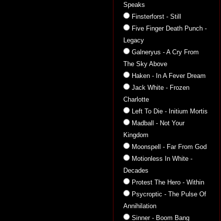
Speaks
Finsterforst - Still
Five Finger Death Punch -
Legacy
Galneryus - A Cry From
The Sky Above
Haken - In A Fever Dream
Jack White - Frozen
Charlotte
Left To Die - Initium Mortis
Madball - Not Your
Kingdom
Moonspell - Far From God
Motionless In White -
Decades
Protest The Hero - Within
Psycroptic - The Pulse Of
Annihilation
Sinner - Boom Bang