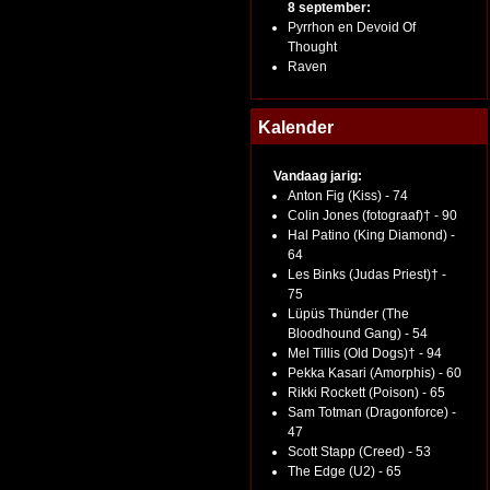
8 september:
Pyrrhon en Devoid Of
Thought
Raven
Kalender
Vandaag jarig:
Anton Fig (Kiss) - 74
Colin Jones (fotograaf)† - 90
Hal Patino (King Diamond) -
64
Les Binks (Judas Priest)† -
75
Lüpüs Thünder (The
Bloodhound Gang) - 54
Mel Tillis (Old Dogs)† - 94
Pekka Kasari (Amorphis) - 60
Rikki Rockett (Poison) - 65
Sam Totman (Dragonforce) -
47
Scott Stapp (Creed) - 53
The Edge (U2) - 65