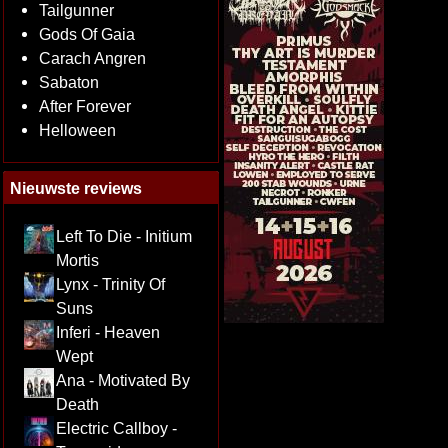
Tailgunner
Gods Of Gaia
Carach Angren
Sabaton
After Forever
Helloween
Nieuwste reviews
Left To Die - Initium
Mortis
Lynx - Trinity Of
Suns
Inferi - Heaven
Wept
Ana - Motivated By
Death
Electric Callboy -