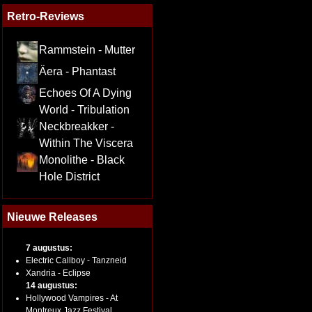
Retro-Reviews
Rammstein - Mutter
Äera - Phantast
Echoes Of A Dying
World - Tribulation
Neckbreakker -
Within The Viscera
Monolithe - Black
Hole District
Nieuwe Releases
7 augustus:
Electric Callboy - Tanzneid
Xandria - Eclipse
14 augustus:
Hollywood Vampires - At
Montreux Jazz Festival