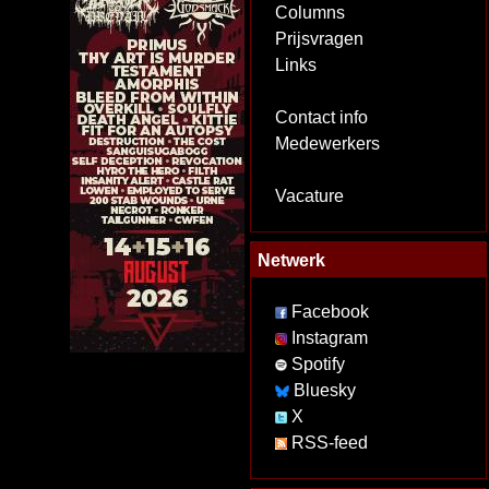
Columns
Prijsvragen
Links
Contact info
Medewerkers
Vacature
Netwerk
Facebook
Instagram
Spotify
Bluesky
X
RSS-feed