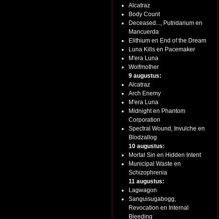
Alcatraz
Body Count
Deceased..., Putridarium en
Mancuerda
Elithium en End of the Dream
Luna Kills en Pacemaker
M'era Luna
Wolfmother
9 augustus:
Alcatraz
Arch Enemy
M'era Luna
Midnight en Phantom
Corporation
Spectral Wound, Invulche en
Blodzallog
10 augustus:
Mortal Sin en Hidden Intent
Municipal Waste en
Schizophrenia
11 augustus:
Lagwagon
Sanguisugabogg,
Revocation en Internal
Bleeding