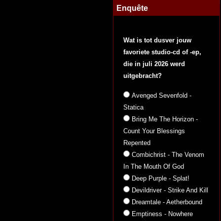
Enquête
Wat is tot dusver jouw
favoriete studio-cd of -ep,
die in juli 2026 werd
uitgebracht?
Avenged Sevenfold -
Statica
Bring Me The Horizon -
Count Your Blessings
Repented
Combichrist - The Venom
In The Mouth Of God
Deep Purple - Splat!
Devildriver - Strike And Kill
Dreamtale - Aetherbound
Emptiness - Nowhere