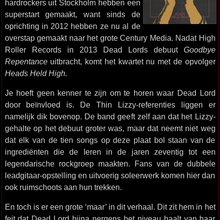
hardrockers uit Stockholm hebben een
superstart gemaakt, want sinds de
oprichting in 2012 hebben ze nu al de
overstap gemaakt naar het grote Century Media. Nadat High
Roller Records in 2013 Dead Lords debuut
Goodbye
Repentance
uitbracht, komt het kwartet nu met de opvolger
Heads Held High.
Je hoeft geen kenner te zijn om te horen waar Dead Lord
door beïnvloed is. De Thin Lizzy-referenties liggen er
namelijk dik bovenop. De band geeft zelf aan dat het Lizzy-
gehalte op het debuut groter was, maar dat neemt niet weg
dat elk van de tien songs op deze plaat bol staan van de
ingrediënten die de Ieren in de jaren zeventig tot een
legendarische rockgroep maakten. Fans van de dubbele
leadgitaar-opstelling en uitvoerig soleerwerk komen hier dan
ook ruimschoots aan hun trekken.
En toch is er een grote ‘maar’ in dit verhaal. Dit zit hem in het
feit dat Dead Lord bijna nergens het niveau haalt van haar