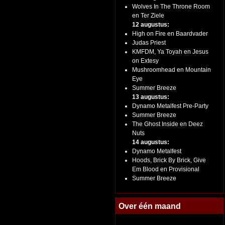
Wolves In The Throne Room
en Ter Ziele
12 augustus:
High on Fire en Baardvader
Judas Priest
KMFDM, Ya Toyah en Jesus
on Extesy
Mushroomhead en Mountain
Eye
Summer Breeze
13 augustus:
Dynamo Metalfest Pre-Party
Summer Breeze
The Ghost Inside en Deez
Nuts
14 augustus:
Dynamo Metalfest
Hoods, Brick By Brick, Give
Em Blood en Provisional
Summer Breeze
Over één maand