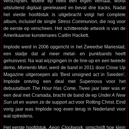
verschijnen. Iedere ep heeft een eigen verhaal, wordt
uitsluitend digitaal gereleased en bevat drie tracks. Nadat
het vierde hoofdstuk is uitgebracht volgt het complete
album, inclusief de single
Stress Communion
, die nog voor
de eerste ep verscheen. Het schitterende artwork is van de
Amerikaanse kunstenares Caitlin Hackett.
Implode werd in 2006 opgericht in het Zweedse Mariestad,
een stadje dat al meer metal- en punkbands heeft
gehuisvest. Na wat wijzigingen in de line-up en een tweede
demo,
Momento Mori
, werd de band in 2011 door Close Up
Magazine uitgeroepen als 'Best unsigned act in Sweden'.
Implode ontving een deal met Supernova voor het
debuutalbum
The Hour Has Come
. Twee jaar later was er
een deal met Cramada, bracht de band de ep
Under A New
Sun
uit en waren ze de support act voor Rotting Christ. Eind
vorig jaar was Implode nog even terug in Nederland voor
wat optredens.
Het eerste hoofdstuk,
Aeon Clockwork
, omschrijft hoe klein