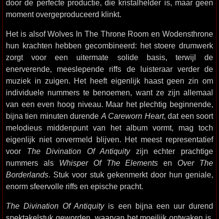
door de perfecte productie, die kristalhelder is, maar geen
moment overgeproduceerd klinkt.
Het is alsof Wolves In The Throne Room en Wodensthrone
hun krachten hebben gecombineerd: het stoere drumwerk
zorgt voor een uitermate solide basis, terwijl de
enerverende, meeslepende riffs de luisteraar verder de
muziek in zuigen. Het heeft eigenlijk haast geen zin om
individuele nummers te benoemen, want ze zijn allemaal
van een even hoog niveau. Maar het plechtig beginnende,
bijna tien minuten durende
A Careworn Heart
, dat een soort
melodieus middenpunt van het album vormt, mag toch
eigenlijk niet onvermeld blijven. Het meest representatief
voor
The Divination Of Antiquity
zijn echter prachtige
nummers als
Whisper Of The Elements
en
Over The
Borderlands
. Stuk voor stuk gekenmerkt door hun geniale,
enorm sfeervolle riffs en epische pracht.
The Divination Of Antiquity
is een bijna een uur durend
spektakelstuk geworden, waarvan het moeilijk ontwaken is.