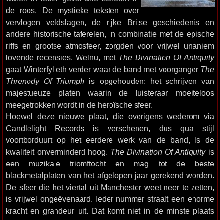
de roos. De mystieke teksten over
vervlogen veldslagen, de rijke Britse geschiedenis en
andere historische taferelen, in combinatie met de epische
riffs en grootse atmosfeer, zorgden voor vrijwel unaniem
lovende recensies. Welnu, met
The Divination Of Antiquity
gaat Winterfylleth verder waar de band met voorganger
The
Threnody Of Triumph
is opgehouden: het schrijven van
majestueuze platen waarin de luisteraar moeiteloos
meegetrokken wordt in de heroïsche sfeer.
Hoewel deze nieuwe plaat, die overigens wederom via
Candlelight Records is verschenen, dus qua stijl
voortborduurt op het eerdere werk van de band, is de
kwaliteit onverminderd hoog.
The Divination Of Antiquity
is
een muzikale triomftocht en mag tot de beste
blackmetalplaten van het afgelopen jaar gerekend worden.
De sfeer die het viertal uit Manchester weet neer te zetten,
is vrijwel ongeëvenaard. Ieder nummer straalt een enorme
kracht en grandeur uit. Dat komt niet in de minste plaats