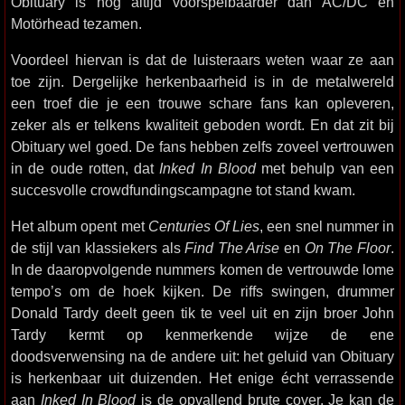
Obituary is nog altijd voorspelbaarder dan AC/DC en
Motörhead tezamen.
Voordeel hiervan is dat de luisteraars weten waar ze aan
toe zijn. Dergelijke herkenbaarheid is in de metalwereld
een troef die je een trouwe schare fans kan opleveren,
zeker als er telkens kwaliteit geboden wordt. En dat zit bij
Obituary wel goed. De fans hebben zelfs zoveel vertrouwen
in de oude rotten, dat
Inked In Blood
met behulp van een
succesvolle crowdfundingscampagne tot stand kwam.
Het album opent met
Centuries Of Lies
, een snel nummer in
de stijl van klassiekers als
Find The Arise
en
On The Floor
.
In de daaropvolgende nummers komen de vertrouwde lome
tempo’s om de hoek kijken. De riffs swingen, drummer
Donald Tardy deelt geen tik te veel uit en zijn broer John
Tardy kermt op kenmerkende wijze de ene
doodsverwensing na de andere uit: het geluid van Obituary
is herkenbaar uit duizenden. Het enige écht verrassende
aan
Inked In Blood
is de opvallend brute cover. Je kan de