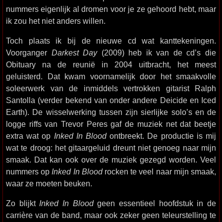
nummers eigenlijk al dromen voor je ze gehoord hebt, maar
ik zou het niet anders willen.
Toch plaats ik bij de nieuwe cd wat kanttekeningen.
Voorganger
Darkest Day
(2009) heb ik van de cd’s die
Obituary na de reunië in 2004 uitbracht, het meest
geluisterd. Dat kwam voornamelijk door het smaakvolle
soleerwerk van de inmiddels vertrokken gitarist Ralph
Santolla (verder bekend van onder andere Deicide en Iced
Earth). De wisselwerking tussen zijn sierlijke solo’s en de
logge riffs van Trevor Peres gaf de muziek net dat beetje
extra wat op
Inked In Blood
ontbreekt. De productie is mij
wat te droog: het gitaargeluid dreunt niet genoeg naar mijn
smaak. Dat kan ook over de muziek gezegd worden. Veel
nummers op
Inked In Blood
rocken te veel naar mijn smaak,
waar ze moeten beuken.
Zo blijkt
Inked In Blood
geen essentieel hoofdstuk in de
carrière van de band, maar ook zeker geen teleurstelling te