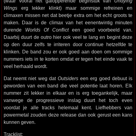
(waar vooral het galopperende beginstuk van
Undying
Wings
erg lekker klinkt) maar sommige refreinen en
climaxen missen net dat beetje extra om het echt groots te
maken. Daar is de climax van het eenentwintig minuten
durende
Worlds Of Conflict
een goed voorbeeld van.
Daarbij duurt de outro hier ook veel te lang en begint deze
op den duur zelfs te irriteren door continue hetzelfde te
klinken. De band zou er ook goed aan doen om sommige
nummers iets in te korten omdat er tegen het einde vaak te
veel herhaald wordt.
Dat neemt niet weg dat
Outsiders
een erg goed debuut is
geworden van een band die veel potentie laat horen. Elk
nummer zit lekker in elkaar en is erg toegankelijk, maar
vanwege de progressieve inslag duurt het toch even
voordat je alle tracks helemaal kent. Liefhebbers van
powermetal zouden deze release dan ook gerust een kans
kunnen geven.
Tracklist: