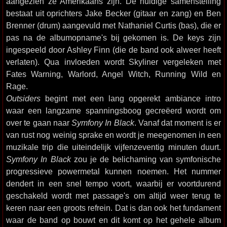
aangezien ze Amerikaans zijn. De huidige samenstelling
bestaat uit oprichters Jake Becker (gitaar en zang) en Ben
Brenner (drum) aangevuld met Nathaniel Curtis (bas), die er
pas na de albumopname's bij gekomen is. De keys zijn
ingespeeld door Ashley Finn (die de band ook alweer heeft
verlaten). Qua invloeden wordt Skyliner vergeleken met
Fates Warning, Warlord, Angel Witch, Running Wild en
Rage.
Outsiders
begint met een lang opgerekt ambiance intro
waar een langzame spanningsboog gecreëerd wordt om
over te gaan naar
Symfony In Black
. Vanaf dat moment is er
van rust nog weinig sprake en wordt je meegenomen in een
muzikale trip die uiteindelijk vijfenzeventig minuten duurt.
Symfony In Black
zou je de belichaming van symfonische
progressieve powermetal kunnen noemen. Het nummer
dendert in een snel tempo voort, waarbij er voortdurend
geschakeld wordt met passage's om altijd weer terug te
keren naar een groots refrein. Dat is dan ook het fundament
waar de band op bouwt en dit komt op het gehele album