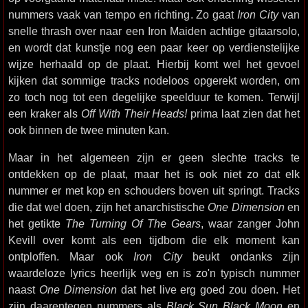
nummers vaak van tempo en richting. Zo gaat
Iron City
van
snelle thrash over naar een Iron Maiden achtige gitaarsolo,
en wordt dat kunstje nog een paar keer op verdienstelijke
wijze herhaald op de plaat. Hierbij komt wel het gevoel
kijken dat sommige tracks nodeloos opgerekt worden, om
zo toch nog tot een degelijke speelduur te komen. Terwijl
een kraker als
Off With Their Heads!
prima laat zien dat het
ook binnen de twee minuten kan.
Maar in het algemeen zijn er geen slechte tracks te
ontdekken op de plaat, maar het is ook niet zo dat elk
nummer er met kop en schouders boven uit springt. Tracks
die dat wel doen, zijn het anarchistische
One Dimension
en
het getikte
The Turning Of The Gears
, waar zanger John
Kevill over komt als een tijdbom die elk moment kan
ontploffen. Maar ook
Iron City
beukt ondanks zijn
waardeloze lyrics heerlijk weg en is zo'n typisch nummer
naast
One Dimension
dat het live erg goed zou doen. Het
zijn daarentegen nummers als
Black Sun Black Moon
en