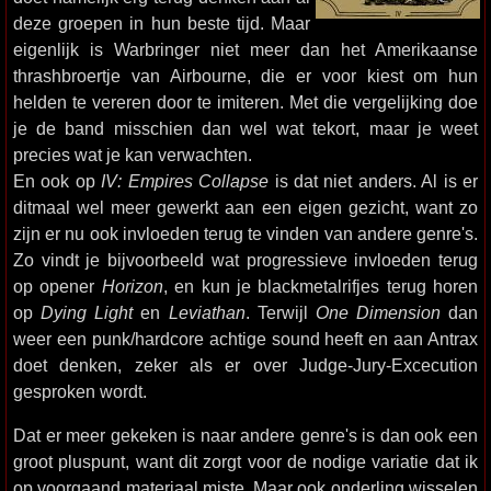
deze groepen in hun beste tijd. Maar
eigenlijk is Warbringer niet meer dan het Amerikaanse
thrashbroertje van Airbourne, die er voor kiest om hun
helden te vereren door te imiteren. Met die vergelijking doe
je de band misschien dan wel wat tekort, maar je weet
precies wat je kan verwachten.
En ook op
IV: Empires Collapse
is dat niet anders. Al is er
ditmaal wel meer gewerkt aan een eigen gezicht, want zo
zijn er nu ook invloeden terug te vinden van andere genre's.
Zo vindt je bijvoorbeeld wat progressieve invloeden terug
op opener
Horizon
, en kun je blackmetalrifjes terug horen
op
Dying Light
en
Leviathan
. Terwijl
One Dimension
dan
weer een punk/hardcore achtige sound heeft en aan Antrax
doet denken, zeker als er over Judge-Jury-Excecution
gesproken wordt.
Dat er meer gekeken is naar andere genre's is dan ook een
groot pluspunt, want dit zorgt voor de nodige variatie dat ik
op voorgaand materiaal miste. Maar ook onderling wisselen