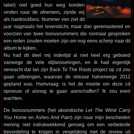
label) niet goed hun weg konden
vinden naar de afnemers, zijnde wij
als hardrockfans. Nummer vier ziet dit
jaar nogmaals het levenslicht, maar dan geremastered en
voorzien van twee bonusnummers die normaal gesproken
een reden zouden moeten zijn om nog eens scherp naar dit
album te kijken.
Nu had dit deel mij indertijd al niet heel erg geboeid
vanwege de vele stijlwisselingen, en ik had eigenlijk
verwacht dat Ian zijn Back To The Roots project op cd zou
gaan uitbrengen, waarvan de release halverwege 2012
gepland was. Hamvraag: is het de moeite om deze cd
opnieuw of alsnog te gaan aanschaffen? Ik zou even
wachten.
De bonusnummers (het akoestische
Let The Wind Carry
You Home
en
Ashes And Pain
) zijn naar mijn bescheiden
mening niet indrukwekkend genoeg om een verbeterde
beoordeling te krijgen in vergelijking met de review uit