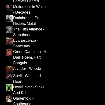
Forever Feared
Motionless In White
- Decades
Darkthrone - Pre-
Historic Metal
The Fifth Alliance -
Stenahoria
Evanescence -
Sanctuary
Green Carnation - A
Dark Poem, Part II:
Sanguis
Alvader - Woede
Spell - Wretched
Heart
DevilDriver - Strike
And Kill
Gladenfold -
Soulbound