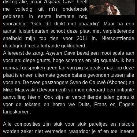
discografie, maar
Asylum Cave
heeft
me volledig uit m’n onderbroek
geblazen. In eerste instantie nog
voorzichtig: “Goh, dit klinkt niet onaardig”. Maar na een
aantal luisterbeurten schoot deze plaat met verpletterende
snelheid mijn top tien voor 2011 in. Nietsontziende
deathgrind met allerhande gekkigheid.
Allereerst de zang.
Asylum Cave
bevat een mooi scala aan
vocalen: diepe grunts, hoge screams en pig squeals. Ik ben
normaal gesproken geen fan van pig squeals, maar op deze
plaat is er een uitermate goede balans gevonden tussen alle
vocalen. De twee gastzangers Sven de Caluwé (Aborted) en
Mike Majewski (Devourment) vormen uiteraard een briljante
aanvulling hierin. Ook zijn er verschillende talen gebruikt
voor de teksten en horen we Duits, Frans en Engels
langskomen.
Alle composities zijn stuk voor stuk pareltjes en risico’s
worden zeker niet vermeden, waardoor je af en toe ineens