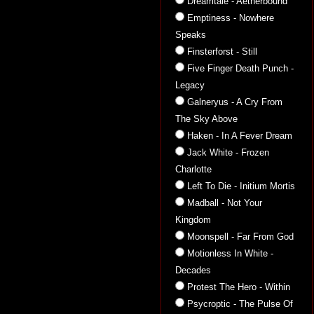
Dreamtale - Aetherbound
Emptiness - Nowhere
Speaks
Finsterforst - Still
Five Finger Death Punch -
Legacy
Galneryus - A Cry From
The Sky Above
Haken - In A Fever Dream
Jack White - Frozen
Charlotte
Left To Die - Initium Mortis
Madball - Not Your
Kingdom
Moonspell - Far From God
Motionless In White -
Decades
Protest The Hero - Within
Psycroptic - The Pulse Of