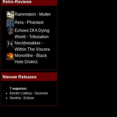
Retro-Reviews
Rammstein - Mutter
Äera - Phantast
Echoes Of A Dying
World - Tribulation
Neckbreakker -
Within The Viscera
Monolithe - Black
Hole District
Nieuwe Releases
7 augustus:
Electric Callboy - Tanzneid
Xandria - Eclipse