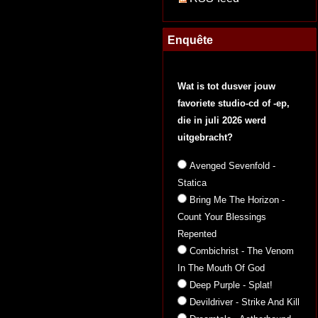
Enquête
Wat is tot dusver jouw
favoriete studio-cd of -ep,
die in juli 2026 werd
uitgebracht?
Avenged Sevenfold -
Statica
Bring Me The Horizon -
Count Your Blessings
Repented
Combichrist - The Venom
In The Mouth Of God
Deep Purple - Splat!
Devildriver - Strike And Kill