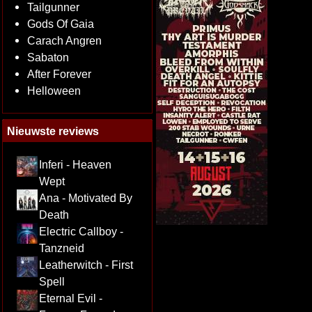
Tailgunner
Gods Of Gaia
Carach Angren
Sabaton
After Forever
Helloween
Nieuwste reviews
Inferi - Heaven
Wept
Ana - Motivated By
Death
Electric Callboy -
Tanzneid
Leatherwitch - First
Spell
Eternal Evil -