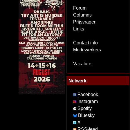
Forum
Columns
Prijsvragen
Links
Contact info
Medewerkers
Vacature
Netwerk
Facebook
Instagram
Spotify
Bluesky
X
RSS-feed