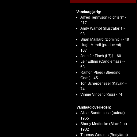
Vandaag jarig:
Alfred Tennyson (dichter)† -
217
Andy Warhol (illustrator)† -
98
Brian Maillard (Dominici) - 48
Hugh Mendl (producent)† -
107
Jennifer Finch (L7)† - 60
Leif Edling (Candlemass) -
63
Ramon Ploeg (Bleeding
Gods) - 45
Ton Scherpenzeel (Kayak) -
74
Vinnie Vincent (Kiss) - 74
Vandaag overleden:
Aksel Sandemose (auteur) -
1965
Shorty Medlocke (Blackfoot) -
1982
Thomas Wouters (Bodyfarm)