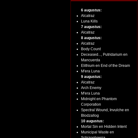
6 augustus:
Alcatraz
Luna Kills
7 augustus:
Alcatraz
8 augustus:
Alcatraz
Body Count
Deceased..., Putridarium en
Mancuerda
Elithium en End of the Dream
M'era Luna
9 augustus:
Alcatraz
Arch Enemy
M'era Luna
Midnight en Phantom
Corporation
Spectral Wound, Invulche en
Blodzallog
10 augustus:
Mortal Sin en Hidden Intent
Municipal Waste en
Schizophrenia