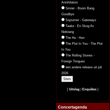
Annihilation
Sinner - Boom Bang
Goodbye
Sojourner - Gateways
Taake - En Skog Av
Nidstang
The Hu - Hun
The Plot In You - The Plot
In You
The Rolling Stones -
Foreign Tongues
een andere release uit juli
2026
[
Uitslag
|
Enquêtes
]
Concertagenda