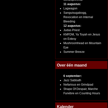
11 augustus:
Lagwagon
Sanguisugabogg,
Revocation en Internal
Bleeding
12 augustus:
Judas Priest
KMFDM, Ya Toyah en Jesus
on Extesy
Mushroomhead en Mountain
Eye
Summer Breeze
Over één maand
6 september:
Jazz Sabbath
Nefarious en Grindpad
Shape Of Despair, Marche
Funèbre en Counting Hours
Kalender