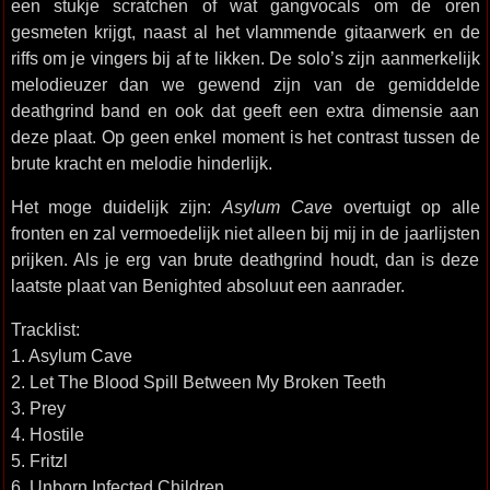
een stukje scratchen of wat gangvocals om de oren
gesmeten krijgt, naast al het vlammende gitaarwerk en de
riffs om je vingers bij af te likken. De solo’s zijn aanmerkelijk
melodieuzer dan we gewend zijn van de gemiddelde
deathgrind band en ook dat geeft een extra dimensie aan
deze plaat. Op geen enkel moment is het contrast tussen de
brute kracht en melodie hinderlijk.
Het moge duidelijk zijn:
Asylum Cave
overtuigt op alle
fronten en zal vermoedelijk niet alleen bij mij in de jaarlijsten
prijken. Als je erg van brute deathgrind houdt, dan is deze
laatste plaat van Benighted absoluut een aanrader.
Tracklist:
1. Asylum Cave
2. Let The Blood Spill Between My Broken Teeth
3. Prey
4. Hostile
5. Fritzl
6. Unborn Infected Children