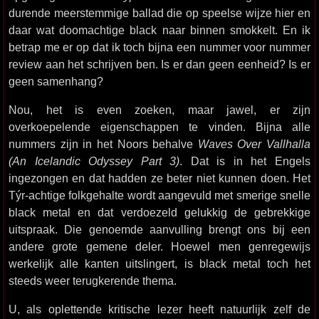
durende meerstemmige ballad die op speelse wijze hier en
daar wat doomachtige black naar binnen smokkelt. En ik
betrap me er op dat ik toch bijna een nummer voor nummer
review aan het schrijven ben. Is er dan geen eenheid? Is er
geen samenhang?
Nou, het is even zoeken, maar jawel, er zijn
overkoepelende eigenschappen te vinden. Bijna alle
nummers zijn in het Noors behalve
Waves Over Vallhalla
(An Icelandic Odyssey Part 3)
. Dat is in het Engels
ingezongen en dat hadden ze beter niet kunnen doen. Het
Týr-achtige folkgehalte wordt aangevuld met smerige snelle
black metal en dat verdoezeld gelukkig de gebrekkige
uitspraak. Die genoemde aanvulling brengt ons bij een
andere grote gemene deler. Hoewel men genregewijs
werkelijk alle kanten uitslingert, is black metal toch het
steeds weer terugkerende thema.
U, als oplettende kritische lezer heeft natuurlijk zelf de