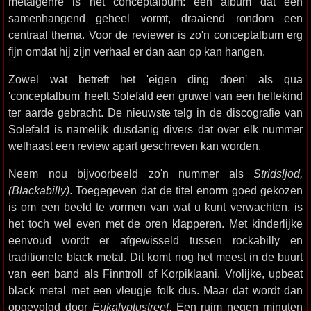
metalgenre is het conceptalbum: een album dat een
samenhangend geheel vormt, draaiend rondom een
centraal thema. Voor de reviewer is zo'n conceptalbum erg
fijn omdat hij zijn verhaal er dan aan op kan hangen.
Zowel wat betreft het 'eigen ding doen' als qua
'conceptalbum' heeft Solefald een gruwel van een hellekind
ter aarde gebracht. De nieuwste telg in de discografie van
Solefald is namelijk dusdanig divers dat over elk nummer
welhaast een review apart geschreven kan worden.
Neem nou bijvoorbeeld zo'n nummer als
Stridsljod,
(Blackabilly)
. Toegegeven dat de titel enorm goed gekozen
is om een beeld te vormen van wat u kunt verwachten, is
het toch wel even met de oren klapperen. Met kinderlijke
eenvoud wordt er afgewisseld tussen rockabilly en
traditionele black metal. Dit komt nog het meest in de buurt
van een band als Finntroll of Korpiklaani. Vrolijke, upbeat
black metal met een vleugje folk dus. Maar dat wordt dan
opgevolgd door
Eukalyptustreet
. Een ruim negen minuten