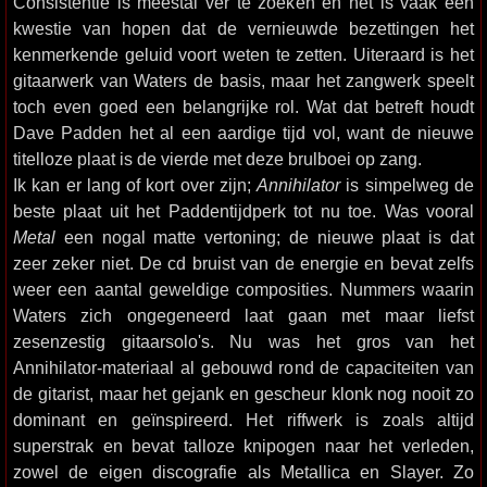
Consistentie is meestal ver te zoeken en het is vaak een
kwestie van hopen dat de vernieuwde bezettingen het
kenmerkende geluid voort weten te zetten. Uiteraard is het
gitaarwerk van Waters de basis, maar het zangwerk speelt
toch even goed een belangrijke rol. Wat dat betreft houdt
Dave Padden het al een aardige tijd vol, want de nieuwe
titelloze plaat is de vierde met deze brulboei op zang.
Ik kan er lang of kort over zijn;
Annihilator
is simpelweg de
beste plaat uit het Paddentijdperk tot nu toe. Was vooral
Metal
een nogal matte vertoning; de nieuwe plaat is dat
zeer zeker niet. De cd bruist van de energie en bevat zelfs
weer een aantal geweldige composities. Nummers waarin
Waters zich ongegeneerd laat gaan met maar liefst
zesenzestig gitaarsolo's. Nu was het gros van het
Annihilator-materiaal al gebouwd rond de capaciteiten van
de gitarist, maar het gejank en gescheur klonk nog nooit zo
dominant en geïnspireerd. Het riffwerk is zoals altijd
superstrak en bevat talloze knipogen naar het verleden,
zowel de eigen discografie als Metallica en Slayer. Zo