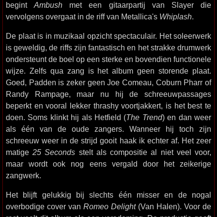
begint
Ambush
met een gitaarpartij van Slayer die
vervolgens overgaat in de riff van Metallica's
Whiplash
.
De plaat is in muzikaal opzicht spectaculair. Het soleerwerk
is geweldig, de riffs zijn fantastisch en het strakke drumwerk
ondersteunt de boel op een sterke en bovendien functionele
wijze. Zelfs qua zang is het album geen storende plaat.
Goed, Padden is zeker geen Joe Comeau, Coburn Pharr of
Randy Rampage, maar nu hij de schreeuwpassages
beperkt en vooral lekker thrashy voortjakkert, is het best te
doen. Soms klinkt hij als Hetfield (
The Trend
) en dan weer
als één van de oude zangers. Wanneer hij toch zijn
schreeuw weer in de strijd gooit haak ik echter af. Het zeer
matige
25 Seconds
stelt als compositie al niet veel voor,
maar wordt ook nog eens vergald door het zeikerige
zangwerk.
Het blijft gelukkig bij slechts één misser en de nogal
overbodige cover van
Romeo Delight
(Van Halen). Voor de