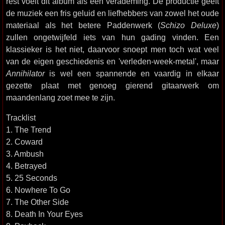
rest voelt dit album als een verademing. De productie geeft
de muziek een fris geluid en liefhebbers van zowel het oude
materiaal als het betere Paddenwerk (
Schizo Deluxe
)
zullen ongetwijfeld iets van hun gading vinden. Een
klassieker is het niet, daarvoor snoept men toch wat veel
van de eigen geschiedenis en 'verleden-week-metal', maar
Annihilator
is wel een spannende en vaardig in elkaar
gezette plaat met genoeg gierend gitaarwerk om
maandenlang zoet mee te zijn.
Tracklist
1. The Trend
2. Coward
3. Ambush
4. Betrayed
5. 25 Seconds
6. Nowhere To Go
7. The Other Side
8. Death In Your Eyes