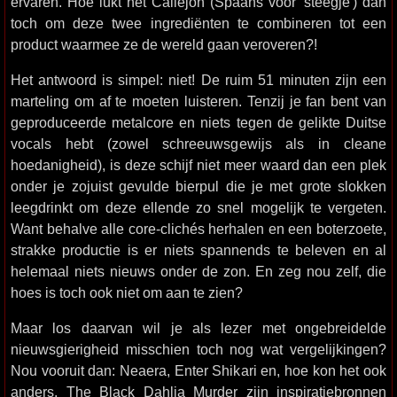
ervaren. Hoe lukt het Callejón (Spaans voor 'steegje') dan
toch om deze twee ingrediënten te combineren tot een
product waarmee ze de wereld gaan veroveren?!
Het antwoord is simpel: niet! De ruim 51 minuten zijn een
marteling om af te moeten luisteren. Tenzij je fan bent van
geproduceerde metalcore en niets tegen de gelikte Duitse
vocals hebt (zowel schreeuwsgewijs als in cleane
hoedanigheid), is deze schijf niet meer waard dan een plek
onder je zojuist gevulde bierpul die je met grote slokken
leegdrinkt om deze ellende zo snel mogelijk te vergeten.
Want behalve alle core-clichés herhalen en een boterzoete,
strakke productie is er niets spannends te beleven en al
helemaal niets nieuws onder de zon. En zeg nou zelf, die
hoes is toch ook niet om aan te zien?
Maar los daarvan wil je als lezer met ongebreidelde
nieuwsgierigheid misschien toch nog wat vergelijkingen?
Nou vooruit dan: Neaera, Enter Shikari en, hoe kon het ook
anders, The Black Dahlia Murder zijn inspiratiebronnen