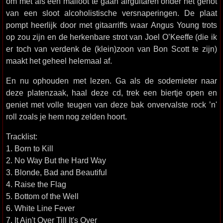
om met als een malloot te gaan airguitaren onder het genot
van een sloot alcoholistische versnaperingen. De plaat
pompt heerlijk door met gitaarriffs waar Angus Young trots
op zou zijn en de herkenbare strot van Joel O’Keeffe (die ik
er toch van verdenk de (klein)zoon van Bon Scott te zijn)
maakt het geheel helemaal af.
En nu ophouden met lezen. Ga als de sodemieter naar
deze platenzaak, haal deze cd, trek een biertje open en
geniet met volle teugen van deze bak onvervalste rock ’n'
roll zoals je hem nog zelden hoort.
Tracklist:
1. Born to Kill
2. No Way But the Hard Way
3. Blonde, Bad and Beautiful
4. Raise the Flag
5. Bottom of the Well
6. White Line Fever
7. It Ain't Over Till It's Over