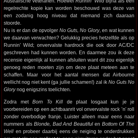
Australische veteranen. Hoewel
Runnin’ Wild
bijna als een
regelrechte kopie kan worden beschouwd was deze van
een zodanig hoog niveau dat niemand zich daaraan
stoorde.
Nu is er dan de opvolger
No Guts, No Glory
, en wat kunnen
we daarvan verwachten? Gelukkig precies hetzelfde als op
Runnin’ Wild; onvervalste hardrock die ook door AC/DC
geschreven had kunnen worden. En daarmee zou ik deze
recensie eigenlijk al kunnen afsluiten want dit zou eigenlijk
genoeg reden moeten zijn om deze plaat meteen aan te
schaffen. Maar voor het aantal mensen dat Airbourne
wellicht nog niet kent (ga jullie schamen!) zal ik
No Guts No
Glory
nog enigszins toelichten.
Zodra met
Born To Kill
de plaat losgaat kun je je
voorbereiden op een achtbaanrit vol onvervalste rock ’n' roll
zonder overbodige franje. Luister alleen maar eens naar
nummers als
Blonde, Bad And Beautiful
en
Bottom Of The
Well
en probeer daarbij eens de neiging te onderdrukken