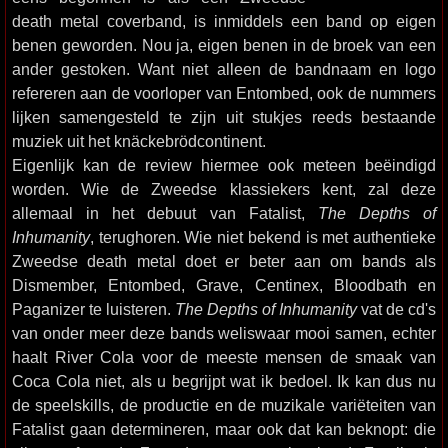
death metal coverband, is inmiddels een band op eigen
benen geworden. Nou ja, eigen benen in de broek van een
ander gestoken. Want niet alleen de bandnaam en logo
refereren aan de voorloper van Entombed, ook de nummers
lijken samengesteld te zijn uit stukjes reeds bestaande
muziek uit het knäckebrödcontinent.
Eigenlijk kan de review hiermee ook meteen beëindigd
worden. Wie de Zweedse klassiekers kent, zal deze
allemaal in het debuut van Fatalist,
The Depths of
Inhumanity
, terughoren. Wie niet bekend is met authentieke
Zweedse death metal doet er beter aan om bands als
Dismember, Entombed, Grave, Centinex, Bloodbath en
Paganizer te luisteren.
The Depths of Inhumanity
vat de cd's
van onder meer deze bands weliswaar mooi samen, echter
haalt River Cola voor de meeste mensen de smaak van
Coca Cola niet, als u begrijpt wat ik bedoel. Ik kan dus nu
de speelskills, de productie en de muzikale variëteiten van
Fatalist gaan determineren, maar ook dat kan beknopt: die