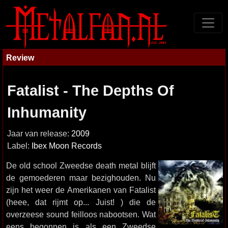
Review
Fatalist - The Depths Of
Inhumanity
Jaar van release:
2009
Label:
Ibex Moon Records
De old school Zweedse death metal blijft
de gemoederen maar bezighouden. Nu
zijn het weer de Amerikanen van Fatalist
(heee, dat rijmt op... Juist! ) die de
overzeese sound feilloos nabootsen. Wat
eens begonnen is als een Zweedse