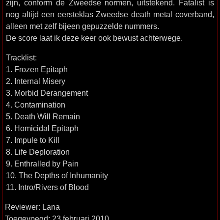
zijn, conform de Zweedse normen, uitstekend. Fatalist is
nog altijd een eersteklas Zweedse death metal coverband,
alleen met zelf bijeen gepuzzelde nummers.
De score laat ik deze keer ook bewust achterwege.
Tracklist:
1. Frozen Epitaph
2. Internal Misery
3. Morbid Derangement
4. Contamination
5. Death Will Remain
6. Homicidal Epitaph
7. Impule to Kill
8. Life Deploration
9. Enthralled by Pain
10. The Depths of Inhumanity
11. Intro/Rivers of Blood
Reviewer: Lana
Toegevoegd: 23 februari 2010