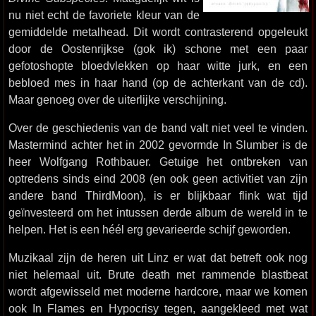
nu niet echt de favoriete kleur van de
gemiddelde metalhead. Dit wordt contrasterend opgeleukt
door de Oostenrijkse (gok ik) schone met een paar
gefotoshopte bloedvlekken op haar witte jurk, en een
bebloed mes in haar hand (op de achterkant van de cd).
Maar genoeg over de uiterlijke verschijning.
Over de geschiedenis van de band valt niet veel te vinden.
Mastermind achter het in 2002 gevormde In Slumber is de
heer Wolfgang Rothbauer. Getuige het ontbreken van
optredens sinds eind 2008 (en ook geen activitiet van zijn
andere band ThirdMoon), is er blijkbaar flink wat tijd
geïnvesteerd om het intussen derde album de wereld in te
helpen. Het is een héél erg gevarieerde schijf geworden.
Muzikaal zijn de heren uit Linz er wat dat betreft ook nog
niet helemaal uit. Brute death met rammende blastbeat
wordt afgewisseld met moderne hardcore, maar we komen
ook In Flames en Hypocrisy tegen, aangekleed met wat