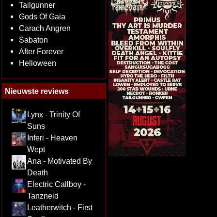
Tailgunner
Gods Of Gaia
Carach Angren
Sabaton
After Forever
Helloween
Nieuwste reviews
Lynx - Trinity Of
Suns
Inferi - Heaven
Wept
Ana - Motivated By
Death
Electric Callboy -
Tanzneid
Leatherwitch - First