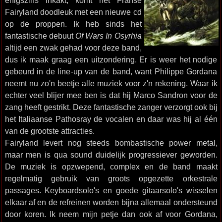
enigszins inkakt, komt het Franse
Fairyland doodleuk met een nieuwe cd
op de proppen. Ik heb sinds het
fantastische debuut
Of Wars In Osyrhia
altijd een zwak gehad voor deze band,
dus ik maak graag een uitzondering. Er is weer het nodige
gebeurd in de line-up van de band, want Philippe Gordana
neemt nu zo'n beetje alle muziek voor z'n rekening. Waar ik
echter veel blijer mee ben is dat hij Marco Sandron voor de
zang heeft gestrikt. Deze fantastische zanger verzorgt ook bij
het Italiaanse Pathosray de vocalen en daar was hij al één
van de grootste attracties.
Fairyland levert nog steeds bombastische power metal,
maar men is qua sound duidelijk progressiever geworden.
De muziek is opzwepend, complex en de band maakt
regelmatig gebruik van groots opgezette orkestrale
passages. Keyboardsolo's en goede gitaarsolo's wisselen
elkaar af en de refreinen worden bijna allemaal ondersteund
door koren. Ik neem mijn petje dan ook af voor Gordana,