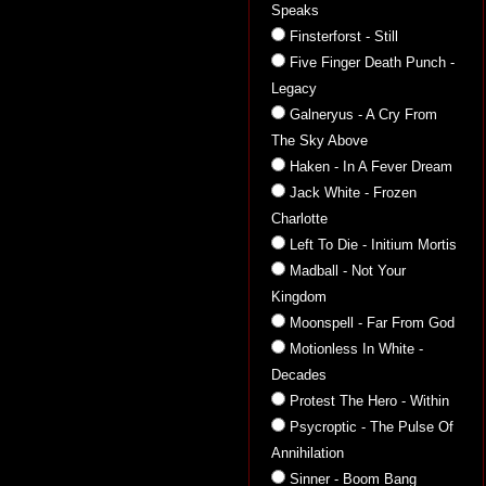
Speaks
Finsterforst - Still
Five Finger Death Punch -
Legacy
Galneryus - A Cry From
The Sky Above
Haken - In A Fever Dream
Jack White - Frozen
Charlotte
Left To Die - Initium Mortis
Madball - Not Your
Kingdom
Moonspell - Far From God
Motionless In White -
Decades
Protest The Hero - Within
Psycroptic - The Pulse Of
Annihilation
Sinner - Boom Bang