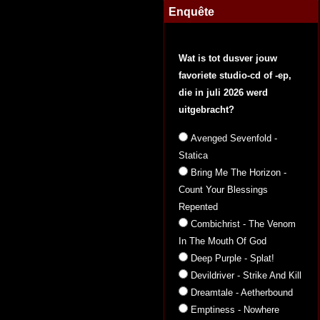
Enquête
Wat is tot dusver jouw
favoriete studio-cd of -ep,
die in juli 2026 werd
uitgebracht?
Avenged Sevenfold -
Statica
Bring Me The Horizon -
Count Your Blessings
Repented
Combichrist - The Venom
In The Mouth Of God
Deep Purple - Splat!
Devildriver - Strike And Kill
Dreamtale - Aetherbound
Emptiness - Nowhere