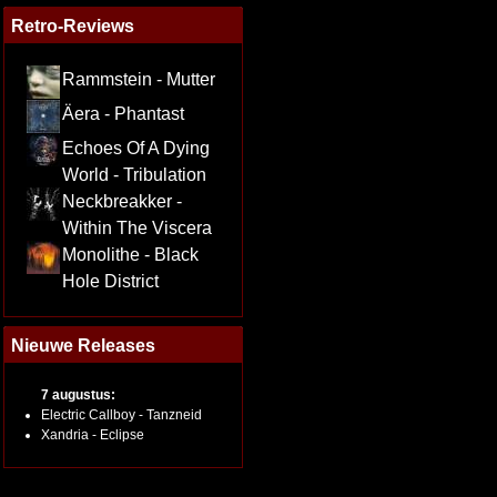
Retro-Reviews
Rammstein - Mutter
Äera - Phantast
Echoes Of A Dying
World - Tribulation
Neckbreakker -
Within The Viscera
Monolithe - Black
Hole District
Nieuwe Releases
7 augustus:
Electric Callboy - Tanzneid
Xandria - Eclipse