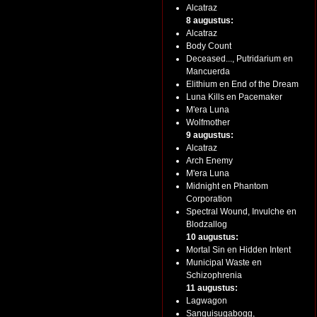
Alcatraz
8 augustus:
Alcatraz
Body Count
Deceased..., Putridarium en
Mancuerda
Elithium en End of the Dream
Luna Kills en Pacemaker
M'era Luna
Wolfmother
9 augustus:
Alcatraz
Arch Enemy
M'era Luna
Midnight en Phantom
Corporation
Spectral Wound, Invulche en
Blodzallog
10 augustus:
Mortal Sin en Hidden Intent
Municipal Waste en
Schizophrenia
11 augustus:
Lagwagon
Sanguisugabogg,