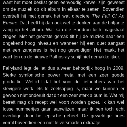
want het moet beslist geen eenvoudig karwei zijn geweest
om de muziek op dit album in elkaar te zetten. Bovendien
overtreft hij met gemak het wat directere
The Fall Of An
Empire
. Dat heeft hij dan ook wel te denken aan de briljante
zang op het album. Wat kan die Sandron toch magistraal
zingen. Met het grootste gemak tilt hij de muziek naar een
ongekend hoog niveau en wanneer hij een duet aangaat
met een zangeres is het nog geweldiger. Het maakt het
wachten op de nieuwe Pathosray schijf niet gemakkelijker.
Fairyland legt de lat dus alweer behoorlijk hoog in 2009.
Sterke symfonische power metal met een zeer goede
productie. Wellicht dat het voor de liefhebbers van het
stevigere werk iets te zoetsappig is, maar we kunnen er
gewoon niet onderuit dat dit een zeer sterk album is. Wat mij
betreft mag dit recept wel voort worden gezet. Ik kan wel
losse nummertjes gaan aanwijzen, maar ik ben toch echt
overtuigd door het epische geheel. De geweldige hoes
vormt bovendien een niet te versmaden extraatje.