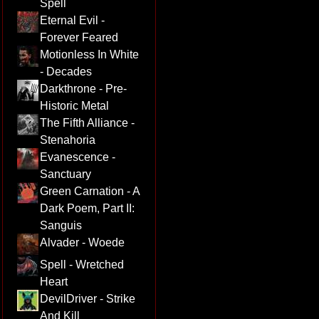
Spell
Eternal Evil -
Forever Feared
Motionless In White
- Decades
Darkthrone - Pre-
Historic Metal
The Fifth Alliance -
Stenahoria
Evanescence -
Sanctuary
Green Carnation - A
Dark Poem, Part II:
Sanguis
Alvader - Woede
Spell - Wretched
Heart
DevilDriver - Strike
And Kill