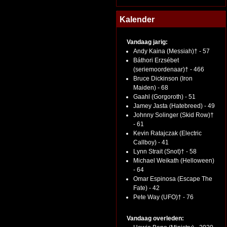
Kalender
Vandaag jarig:
Andy Kaina (Messiah)† - 57
Báthori Erzsébet
(seriemoordenaar)† - 466
Bruce Dickinson (Iron
Maiden) - 68
Gaahl (Gorgoroth) - 51
Jamey Jasta (Hatebreed) - 49
Johnny Solinger (Skid Row)†
- 61
Kevin Ratajczak (Electric
Callboy) - 41
Lynn Strait (Snot)† - 58
Michael Weikath (Helloween)
- 64
Omar Espinosa (Escape The
Fate) - 42
Pete Way (UFO)† - 76
Vandaag overleden: