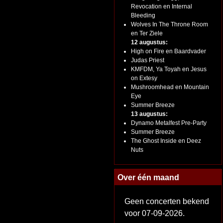
Revocation en Internal
Bleeding
Wolves In The Throne Room
en Ter Ziele
12 augustus:
High on Fire en Baardvader
Judas Priest
KMFDM, Ya Toyah en Jesus
on Extesy
Mushroomhead en Mountain
Eye
Summer Breeze
13 augustus:
Dynamo Metalfest Pre-Party
Summer Breeze
The Ghost Inside en Deez
Nuts
Over één maand
Geen concerten bekend
voor 07-09-2026.