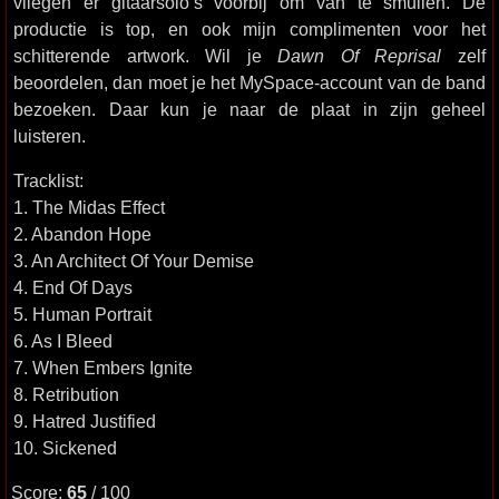
vliegen er gitaarsolo’s voorbij om van te smullen. De
productie is top, en ook mijn complimenten voor het
schitterende artwork. Wil je
Dawn Of Reprisal
zelf
beoordelen, dan moet je het MySpace-account van de band
bezoeken. Daar kun je naar de plaat in zijn geheel
luisteren.
Tracklist:
1. The Midas Effect
2. Abandon Hope
3. An Architect Of Your Demise
4. End Of Days
5. Human Portrait
6. As I Bleed
7. When Embers Ignite
8. Retribution
9. Hatred Justified
10. Sickened
Score:
65
/ 100