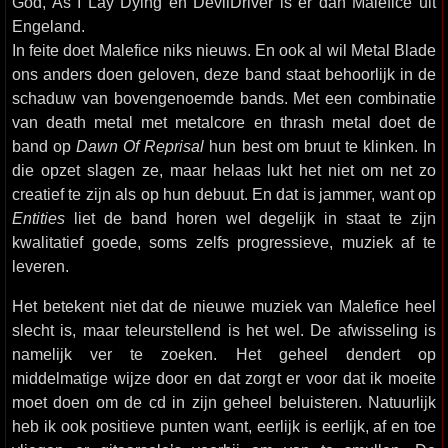
God, As I Lay Dying en DevilDriver is er dan Malefice uit
Engeland.
In feite doet Malefice niks nieuws. En ook al wil Metal Blade
ons anders doen geloven, deze band staat behoorlijk in de
schaduw van bovengenoemde bands. Met een combinatie
van death metal met metalcore en thrash metal doet de
band op
Dawn Of Reprisal
hun best om bruut te klinken. In
die opzet slagen ze, maar helaas lukt het niet om net zo
creatief te zijn als op hun debuut. En dat is jammer, want op
Entities
liet de band horen wel degelijk in staat te zijn
kwalitatief goede, soms zelfs progressieve, muziek af te
leveren.
Het betekent niet dat de nieuwe muziek van Malefice heel
slecht is, maar teleurstellend is het wel. De afwisseling is
namelijk ver te zoeken. Het geheel dendert op
middelmatige wijze door en dat zorgt er voor dat ik moeite
moet doen om de cd in zijn geheel beluisteren. Natuurlijk
heb ik ook positieve punten want, eerlijk is eerlijk, af en toe