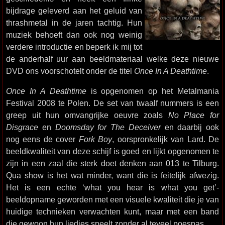
bijdrage geleverd aan het geluid van
thrashmetal in de jaren tachtig. Hun
muziek behoeft dan ook nog weinig
verdere introductie en beperk ik mij tot
de anderhalf uur aan beeldmateriaal welke deze nieuwe
DVD ons voorschotelt onder de titel
Once In A Deathtime
.
Once In A Deathtime
is opgenomen op het Metalmania
Festival 2008 te Polen. De set van twaalf nummers is een
greep uit hun omvangrijke oeuvre zoals
No Place for
Disgrace
en
Doomsday for The Deceiver
en daarbij ook
nog eens de cover
Fork Boy
, oorspronkelijk van Lard. De
beeldkwaliteit van deze schijf is goed en lijkt opgenomen te
zijn in een zaal die sterk doet denken aan 013 te Tilburg.
Qua show is het wat minder, want die is feitelijk afwezig.
Het is een echte ‘what you hear is what you get’-
beeldopname geworden met een visuele kwaliteit die je van
huidige technieken verwachten kunt, maar met een band
die gewoon hun liedjes speelt zonder al teveel poespas.