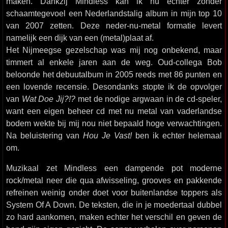
maken. Dankzij Mindless kan ik nu echter zonder
schaamtegevoel een Nederlandstalig album in mijn top 10
van 2007 zetten. Deze neder-nu-metal formatie levert
namelijk een dijk van een (metal)plaat af.
Het Nijmeegse gezelschap was mij nog onbekend, maar
timmert al enkele jaren aan de weg. Oud-collega Bob
beloonde het debuutalbum in 2005 reeds met 86 punten en
een lovende recensie. Desondanks stopte ik de opvolger
van
Wat Doe Jij?!?
met de nodige argwaan in de cd-speler,
want een eigen beheer cd met nu metal van vaderlandse
bodem wekte bij mij nou niet bepaald hoge verwachtingen.
Na beluistering van
Hou Je Vast!
ben ik echter helemaal
om.
Muzikaal zet Mindless een dampende pot moderne
rock/metal neer die qua afwisseling, grooves en pakkende
refreinen weinig onder doet voor buitenlandse toppers als
System Of A Down. De teksten, die in je moedertaal dubbel
zo hard aankomen, maken echter het verschil en geven de