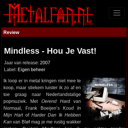
Review
Mindless - Hou Je Vast!
Jaar van release:
2007
Label:
Eigen beheer
Ik loop er in metal kringen niet mee te
koop, maar stiekem luister ik zo af en
toe graag naar Nederlandstalige
popmuziek. Met
Oerend Hard
van
Normaal, Frank Boeijen’s
Koud In
Mijn Hart
of
Harder Dan Ik Hebben
Kan
van Bløf mag je me rustig wakker