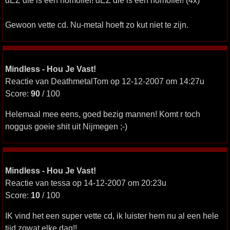
dEZ die is een homofiel! dEZ die is een homofiel! (4x)
Gewoon vette cd. Nu-metal hoeft zo kut niet te zijn.
Mindless - Hou Je Vast!
Reactie van DeathmetalTom op 12-12-2007 om 14:27u
Score:
90
/ 100
Helemaal mee eens, goed bezig mannen! Komt r toch
noggus goeie shit uit Nijmegen ;-)
Mindless - Hou Je Vast!
Reactie van tessa op 14-12-2007 om 20:23u
Score:
10
/ 100
IK vind het een super vette cd, ik luister hem nu al een hele
tijd zowat elke dag!!