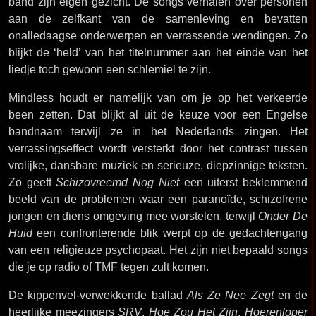
band zijn eigen gezicht. De songs verhalen over personen
aan de zelfkant van de samenleving en bevatten
onalledaagse onderwerpen en verrassende wendingen. Zo
blijkt de ‘held’ van het titelnummer aan het einde van het
liedje toch gewoon een schlemiel te zijn.
Mindless houdt er namelijk van om je op het verkeerde
been zetten. Dat blijkt al uit de keuze voor een Engelse
bandnaam terwijl ze in het Nederlands zingen. Het
verrassingseffect wordt versterkt door het contrast tussen
vrolijke, dansbare muziek en serieuze, diepzinnige teksten.
Zo geeft
Schizovreemd Nog Niet
een uiterst beklemmend
beeld van de problemen waar een paranoïde, schizofrene
jongen en diens omgeving mee worstelen, terwijl
Onder De
Huid
een confronterende blik werpt op de gedachtengang
van een religieuze psychopaat. Het zijn niet bepaald songs
die je op radio of TMF tegen zult komen.
De kippenvel-verwekkende ballad
Als Ze Nee Zegt
en de
heerlijke meezingers
SRV
,
Hoe Zou Het Zijn
,
Hoerenloper