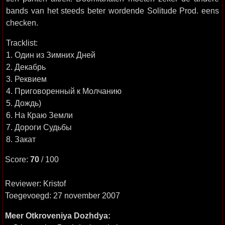
bands van het steeds beter wordende Solitude Prod. eens
checken.
Tracklist:
1. Один из Зимних Дней
2. Декабрь
3. Реквием
4. Приговоренный к Молчанию
5. Дождь)
6. На Краю Земли
7. Дороги Судьбы
8. Закат
Score:
70
/ 100
Reviewer: Kristof
Toegevoegd: 27 november 2007
Meer Otkroveniya Dozhdya: