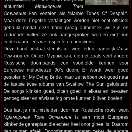
albumtitel
Мраморные Тона
Отчаяния
kan vertalen als ‘Marble Tones Of Despair’.
Maar deze Engelse vertalingen worden niet echt officieel
gebruikt omdat deze band graag authentiek wil zijn en
zodoende willen ze ook aangesproken worden met hun
echte naam. Dus we respecteren hun wens.
Deze band bestaat slechts uit twee leden, namelijk Илья
Ремизов en Олэся Муромская, die net zoals veel andere
Russische doombands een voorliefde kennen voor
Europese melodieuze 90’s doom. Er wordt weer goed
gestolen bij My Dying Bride, maar ze hebben ook goed naar
de laatste twee albums van Swallow The Sun geluisterd.
De songs klinken goed, zitten goed in elkaar en bevatten
genoeg sfeer en afwisseling om te kunnen blijven boeien.
Dus laat je niet misleiden door hun Russische roots, want
Мраморные Тона Отчаяния
is een mooi Europees
klinkende genreplaat die echter heel onorigineel is. Daarom
tien punten aftrek. Doomfanaten moeten zeker de andere