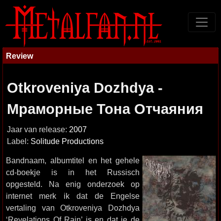
Review
Otkroveniya Dozhdya -
Мраморные Тона Отчаяния
Jaar van release:
2007
Label:
Solitude Productions
Bandnaam, albumtitel en het gehele
cd-boekje is in het Russisch
opgesteld. Na enig onderzoek op
internet merk ik dat de Engelse
vertaling van Otkroveniya Dozhdya
‘Revelations Of Rain’ is en dat je de